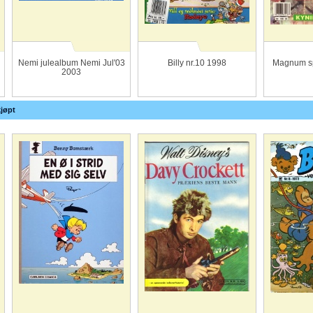
Nemi julealbum Nemi Jul'03
Billy nr.10 1998
Magnum sp
2003
jøpt