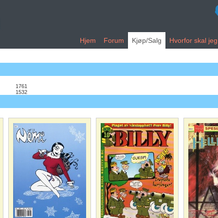
Hjem
Forum
Kjøp/Salg
Hvorfor skal je
1761
1532