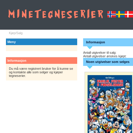
Kjøp/Salg
Meny
Informasjon
Antall utgivelser til salg:
Antall utgivelser ønskes kjøpt:
Informasjon
Noen utgivelser som selges
Du må være registrert bruker for å kunne se
og kontakte alle som selger og kjøper
tegneserier.