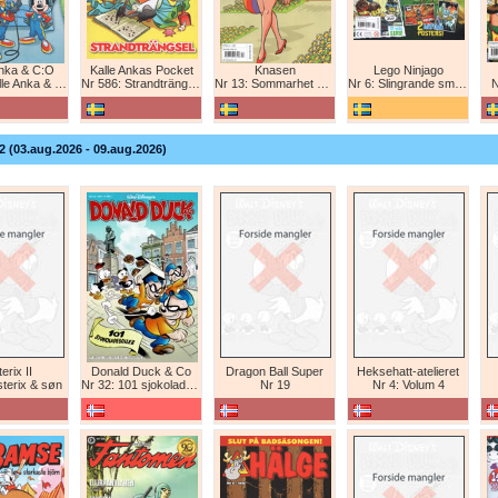
Anka & C:O
Kalle Ankas Pocket
Knasen
Lego Ninjago
e Anka & C:O
Nr 586: Strandträngsel
Nr 13: Sommarhet humor!
Nr 6: Slingrande smygattack!
N
2 (03.aug.2026 - 09.aug.2026)
erix II
Donald Duck & Co
Dragon Ball Super
Heksehatt-atelieret
sterix & søn
Nr 32: 101 sjokoladeboller
Nr 19
Nr 4: Volum 4