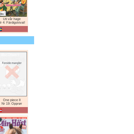
Uti vår hage
r 4: Färdigskivat!
One piece II
Nr 19: Opprør