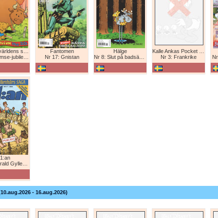
Bamse - världens starkaste björn
Fantomen
Hälge
Kalle Ankas Pocket Europaresor
bileum 1966-2026
Nr 17: Gnistan
Nr 8: Slut på badsäsongen!
Nr 3: Frankrike
Nr
1:an
Gyllenhårs saga
(10.aug.2026 - 16.aug.2026)