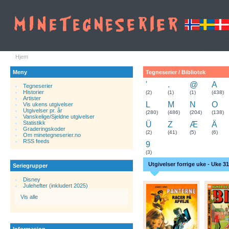
Hjem
Meny
Tegneserier / Bibliotek
'
.
@
A
Tegneserier
Historier
.
(2)
(1)
(1)
(438)
Artister
L
M
N
O
Vis ukens utgivelser
Utgivelser pr. år
(280)
(486)
(204)
(138)
Vanskelige/Sjeldne utgivelser
Statistikk
Ü
Z
Æ
Ä
Graderingskoder
(2)
(41)
(5)
(6)
Om minetegneserier.no
RSS feeds
9
(3)
Utgivelser forrige uke - Uke 31
Seriegrupper
Disney
Julehefter (inkludert 2025)
Vis alle