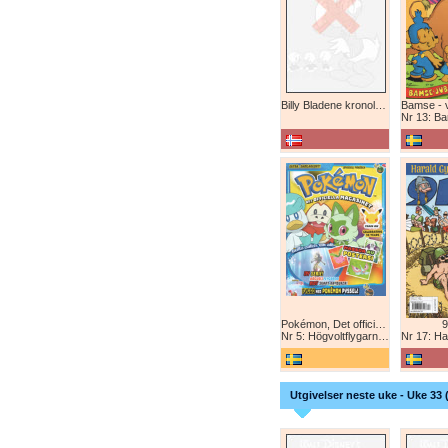
Billy Bladene kronologisk (abonnement)
Nr 13: Bamse-ju
Pokémon, Det officiella magazinet
9
Nr 5: Högvoltflygarna mot Svart Rayquaza!
Nr 17: Harald 
Utgivelser neste uke - Uke 33 