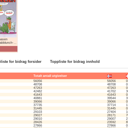
nasen
lunch-humor!
liste for bidrag forsider
Toppliste for bidrag innhold
Totalt antall utgivelser
56056
56056
0
48708
48708
0
47263
47263
0
42482
41702
3
41643
41643
0
40881
39544
3
39066
39066
0
37735
37714
1
31445
31445
0
29103
27404
1
29027
28171
7
29010
29007
2
28426
23592
8
27866
27866
0