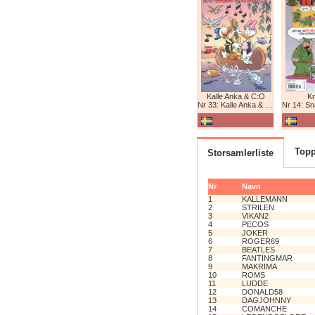
Kalle Anka & C:O
K
Nr 33: Kalle Anka & C:O
Nr 14: Snabb
Topp
Storsamlerliste
Nr
Navn
1
KALLEMANN
2
STRILEN
3
VIKAN2
4
PECOS
5
JOKER
6
ROGER69
7
BEATLES
8
FANTINGMAR
9
MAKRIMA
10
ROMS
11
LUDDE
12
DONALD58
13
DAGJOHNNY
14
COMANCHE