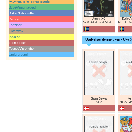
Aktivitetshefter m/tegneserier
Bytte/Annonseblad
Bøker/Tidsskrifter
Agent X9
Kalle 
Disney
Nr 8: Alltid med Modesty Blaise
Nr 31: Kall
Fanziner
Giveaway
Indexer
Utgivelser denne uken - Uke 3
Tegneserier
Tegnet Vitsehefte
Underground
Saint Seiya
Ast
Nr 2
Nr 27: A