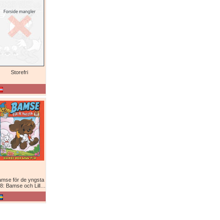
Storefri
mse för de yngsta
8: Bamse och Lill-Fia