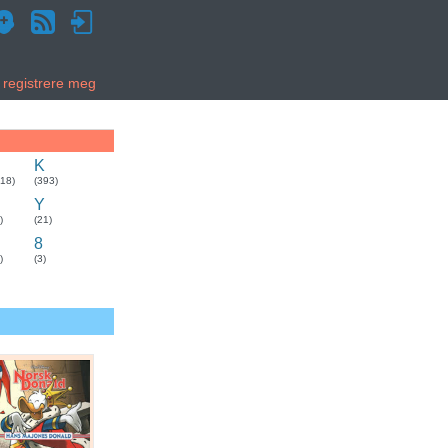
g registrere meg
K
318)
(393)
Y
)
(21)
8
)
(3)