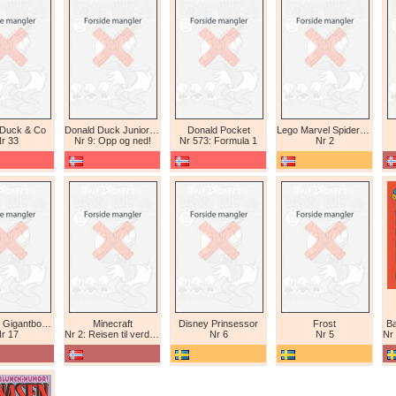
 Duck & Co
Donald Duck Junior (abonnement II)
Donald Pocket
Lego Marvel Spiderman
r 33
Nr 9: Opp og ned!
Nr 573: Formula 1
Nr 2
Tex Willer Gigantbok (bokhandel)
Minecraft
Disney Prinsessor
Frost
Ba
r 17
Nr 2: Reisen til verdens ende
Nr 6
Nr 5
Nr 