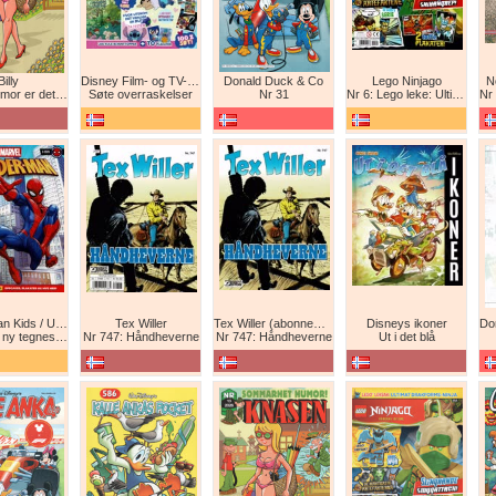
Billy
Disney Film- og TV-spesial
Donald Duck & Co
Lego Ninjago
N
det beste forsvar!
Søte overraskelser
Nr 31
Nr 6: Lego leke: Ultimat Ninja i drageform
Nr 1
Spider-Man Kids / Ultimate Spider-Man Magasin / Spider-Man Magasin / Spider-Man
Tex Willer
Tex Willer (abonnement)
Disneys ikoner
neserie! Maskinkrig!
Nr 747: Håndheverne
Nr 747: Håndheverne
Ut i det blå