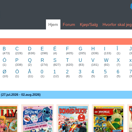
Hjem
Forum
Kjøp/Salg
Hvorfor skal je
B
C
D
E
É
F
G
H
I
Î
J
(473)
(228)
(636)
(298)
(4)
(405)
(265)
(339)
(133)
(1)
(
Ó
P
Q
R
S
T
U
V
W
X
x
(1)
(338)
(2)
(274)
(827)
(420)
(83)
(161)
(92)
(7)
(1
Ø
Ö
Å
0
1
2
3
4
5
6
7
(10)
(1)
(11)
(1)
(12)
(8)
(5)
(5)
(2)
(5)
(3
 (27.jul.2026 - 02.aug.2026)