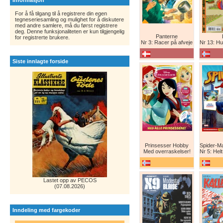
Informasjon
For å få tilgang til å registrere din egen
tegneseriesamling og mulighet for å diskutere
med andre samlere, må du først registrere
deg. Denne funksjonaliteten er kun tilgjengelig
Panterne
for registrerte brukere.
Nr 3: Racer på afveje
Nr 13: Humor er 
Siste innlagte forside
Prinsesser Hobby
Med overraskelser!
Nr 5: Helt ny teg
Lastet opp av PECOS
(07.08.2026)
Inndeling med fargekoder