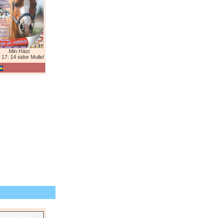
Min Häst
 17: 14 sidor Mulle!