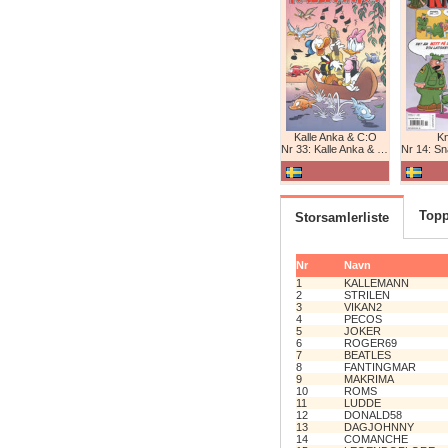
Kalle Anka & C:O
K
Nr 33: Kalle Anka & C:O
Nr 14: Snabb
Topp
Storsamlerliste
Nr
Navn
1
KALLEMANN
2
STRILEN
3
VIKAN2
4
PECOS
5
JOKER
6
ROGER69
7
BEATLES
8
FANTINGMAR
9
MAKRIMA
10
ROMS
11
LUDDE
12
DONALD58
13
DAGJOHNNY
14
COMANCHE