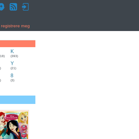
g registrere meg
K
318)
(393)
Y
)
(21)
8
)
(3)