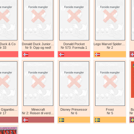
 Duck & Co
Donald Duck Junior (abonnement II)
Donald Pocket
Lego Marvel Spiderman
r 33
Nr 9: Opp og ned!
Nr 573: Formula 1
Nr 2
Tex Willer Gigantbok (bokhandel)
Minecraft
Disney Prinsessor
Frost
Ba
r 17
Nr 2: Reisen til verdens ende
Nr 6
Nr 5
Nr 