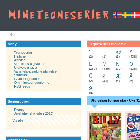
Hjem
Meny
Tegneserier / Bibliotek
'
.
@
A
Tegneserier
Historier
.
(2)
(1)
(1)
(438)
Artister
L
M
N
O
Vis ukens utgivelser
Utgivelser pr. år
(280)
(486)
(204)
(138)
Vanskelige/Sjeldne utgivelser
Statistikk
Ü
Z
Æ
Ä
Graderingskoder
(2)
(41)
(5)
(6)
Om minetegneserier.no
RSS feeds
9
(3)
Utgivelser forrige uke - Uke 31
Seriegrupper
Disney
Julehefter (inkludert 2025)
Vis alle