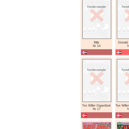
Billy
Donald
Nr 14
N
Tex Willer Gigantbok
Nr 17
N