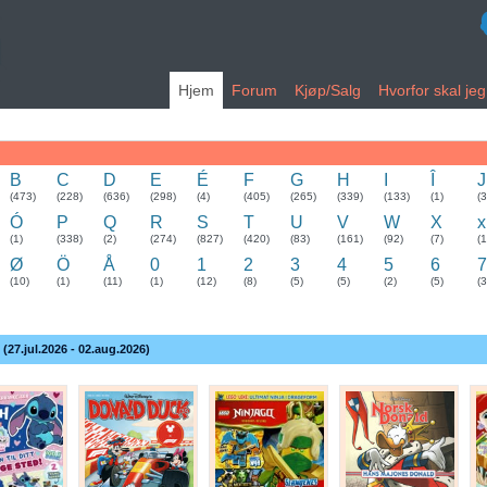
Hjem
Forum
Kjøp/Salg
Hvorfor skal je
B
C
D
E
É
F
G
H
I
Î
J
(473)
(228)
(636)
(298)
(4)
(405)
(265)
(339)
(133)
(1)
(
Ó
P
Q
R
S
T
U
V
W
X
x
(1)
(338)
(2)
(274)
(827)
(420)
(83)
(161)
(92)
(7)
(1
Ø
Ö
Å
0
1
2
3
4
5
6
7
(10)
(1)
(11)
(1)
(12)
(8)
(5)
(5)
(2)
(5)
(3
 (27.jul.2026 - 02.aug.2026)