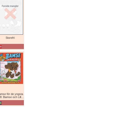
Storefri
mse för de yngsta
8: Bamse och Lill-Fia