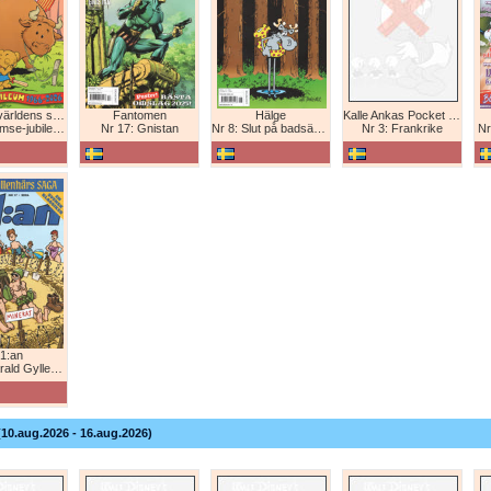
Bamse - världens starkaste björn
Fantomen
Hälge
Kalle Ankas Pocket Europaresor
bileum 1966-2026
Nr 17: Gnistan
Nr 8: Slut på badsäsongen!
Nr 3: Frankrike
Nr
1:an
Gyllenhårs saga
(10.aug.2026 - 16.aug.2026)