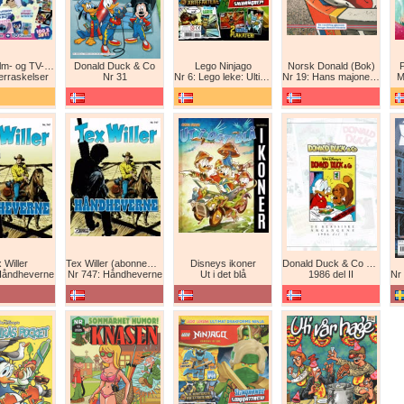
Disney Film- og TV-spesial
Donald Duck & Co
Lego Ninjago
Norsk Donald (Bok)
erraskelser
Nr 31
Nr 6: Lego leke: Ultimat Ninja i drageform
Nr 19: Hans majones Donald
M
 Willer
Tex Willer (abonnement)
Disneys ikoner
Donald Duck & Co De komplette årgangene / De klassiske årgangene
Håndheverne
Nr 747: Håndheverne
Ut i det blå
1986 del II
Nr 8