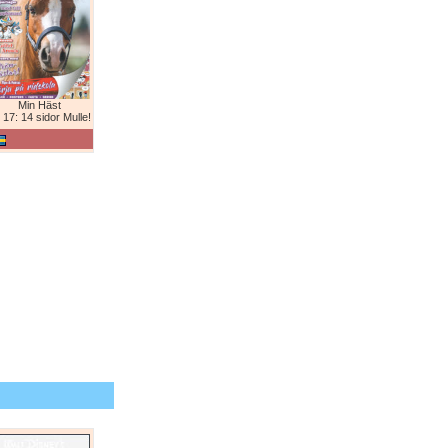
Min Häst
 17: 14 sidor Mulle!