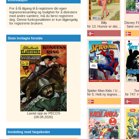
Informasjon
For å få tilgang til å registrere din egen
tegneseriesamling og mulighet for å diskutere
med andre samlere, må du først registrere
deg. Denne funksjonaliteten er kun tilgjengelig
Billy
for registrerte brukere.
Nr 13: Humor er det beste forsvar!
Søte ov
Siste innlagte forside
Spider-Man Kids / Ultimate Spider-Man Magasin / Spider-Man Magasin / Spider-Man
Tex
Nr 5: Helt ny tegneserie! Maskinkrig!
Nr 747: 
Lastet opp av PECOS
(08.08.2026)
Inndeling med fargekoder