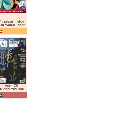
Prinsesser Hobby
ed overraskelser!
Agent X9
: Alltid med Modesty Blaise