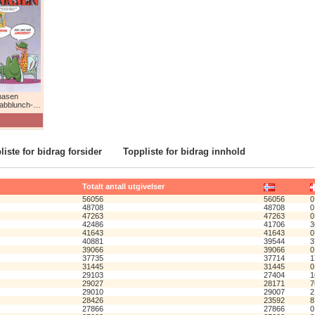
nasen
lunch-humor!
liste for bidrag forsider
Toppliste for bidrag innhold
Totalt antall utgivelser
56056
56056
0
48708
48708
0
47263
47263
0
42486
41706
3
41643
41643
0
40881
39544
3
39066
39066
0
37735
37714
1
31445
31445
0
29103
27404
1
29027
28171
7
29010
29007
2
28426
23592
8
27866
27866
0