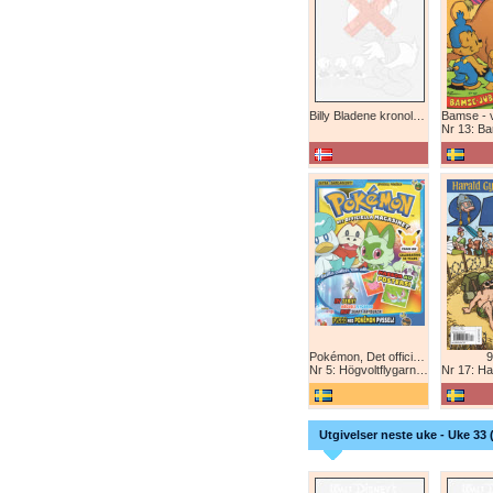
Billy Bladene kronologisk (abonnement)
Nr 13: Bamse-ju
Pokémon, Det officiella magazinet
9
Nr 5: Högvoltflygarna mot Svart Rayquaza!
Nr 17: Harald 
Utgivelser neste uke - Uke 33 