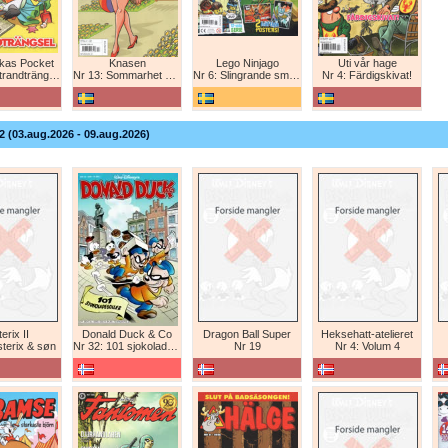
nkas Pocket
Knasen
Lego Ninjago
Uti vår hage
randträngsel
Nr 13: Sommarhet humor!
Nr 6: Slingrande smygattack!
Nr 4: Färdigskivat!
2 (03.aug.2026 - 09.aug.2026)
erix II
Donald Duck & Co
Dragon Ball Super
Heksehatt-atelieret
sterix & søn
Nr 32: 101 sjokoladeboller
Nr 19
Nr 4: Volum 4