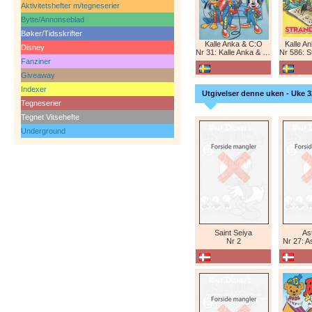
Aktivitetshefter m/tegneserier
Bytte/Annonseblad
Bøker/Tidsskrifter
Kalle Anka & C:O
Kalle A
Disney
Nr 31: Kalle Anka & C:O
Nr 586: St
Fanziner
Giveaway
Indexer
Utgivelser denne uken - Uke 3
Tegneserier
Tegnet Vitsehefte
Underground
Saint Seiya
Ast
Nr 2
Nr 27: A