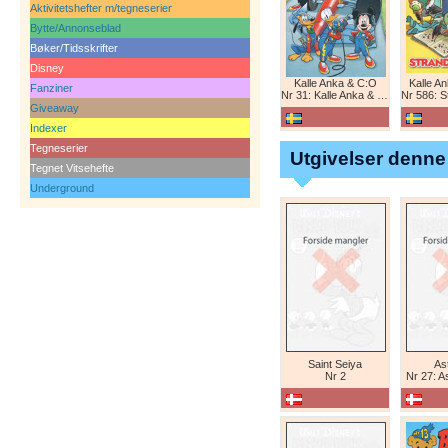
Aktivitetshefter m/tegneserier
Bytte/Annonseblad
Bøker/Tidsskrifter
Disney
Kalle Anka & C:O
Kalle A
Fanziner
Nr 31: Kalle Anka & C:O
Nr 586: St
Giveaway
Indexer
Tegneserier
Utgivelser denne
Tegnet Vitsehefte
Underground
Saint Seiya
Ast
Nr 2
Nr 27: A