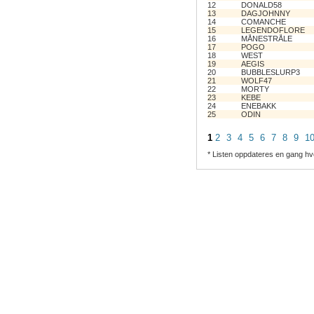
12
DONALD58
13
DAGJOHNNY
14
COMANCHE
15
LEGENDOFLORE
16
MÅNESTRÅLE
17
POGO
18
WEST
19
AEGIS
20
BUBBLESLURP3
21
WOLF47
22
MORTY
23
KEBE
24
ENEBAKK
25
ODIN
1
2
3
4
5
6
7
8
9
1
* Listen oppdateres en gang hv