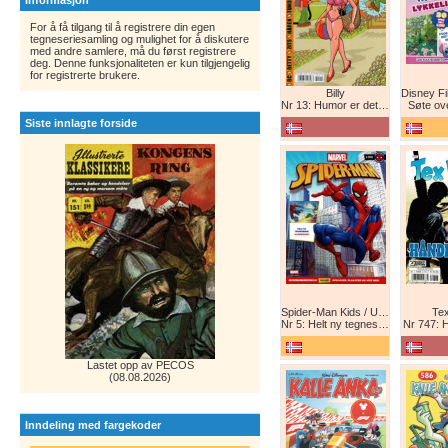
Informasjon
For å få tilgang til å registrere din egen
tegneseriesamling og mulighet for å diskutere
med andre samlere, må du først registrere
deg. Denne funksjonaliteten er kun tilgjengelig
for registrerte brukere.
Billy
Nr 13: Humor er det beste forsvar!
Søte ov
Siste innlagte forside
Spider-Man Kids / Ultimate Spider-Man Magasin / Spider-Man Magasin / Spider-Man
Tex
Nr 5: Helt ny tegneserie! Maskinkrig!
Nr 747: 
Lastet opp av PECOS
(08.08.2026)
Inndeling med fargekoder