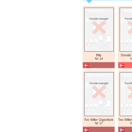
Billy
Donald
Nr 14
N
Tex Willer Gigantbok
Nr 17
N