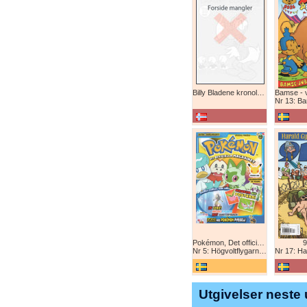
Billy Bladene kronologisk (abonnement)
Nr 13: Bamse-ju
Pokémon, Det officiella magazinet
9
Nr 5: Högvoltflygarna mot Svart Rayquaza!
Nr 17: Harald 
Utgivelser neste 