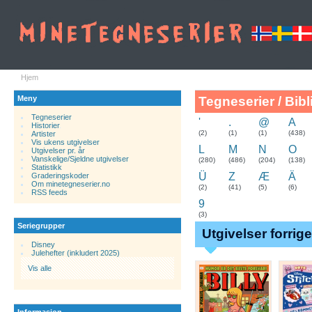
Hjem
Meny
Tegneserier / Bibl
Tegneserier
'
.
@
A
Historier
.
(2)
(1)
(1)
(438)
Artister
Vis ukens utgivelser
L
M
N
O
Utgivelser pr. år
Vanskelige/Sjeldne utgivelser
(280)
(486)
(204)
(138)
Statistikk
Ü
Z
Æ
Ä
Graderingskoder
Om minetegneserier.no
(2)
(41)
(5)
(6)
RSS feeds
9
(3)
Seriegrupper
Utgivelser forrig
Disney
Julehefter (inkludert 2025)
Vis alle