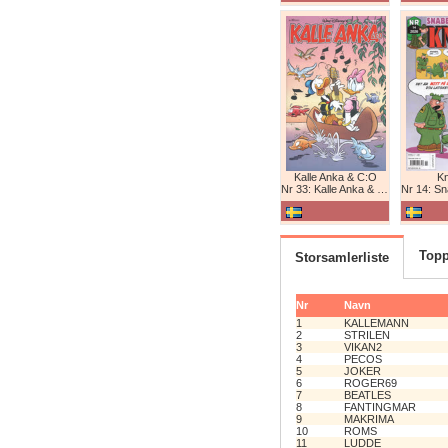
Kalle Anka & C:O
K
Nr 33: Kalle Anka & C:O
Nr 14: Snabb
Topp
Storsamlerliste
Nr
Navn
1
KALLEMANN
2
STRILEN
3
VIKAN2
4
PECOS
5
JOKER
6
ROGER69
7
BEATLES
8
FANTINGMAR
9
MAKRIMA
10
ROMS
11
LUDDE