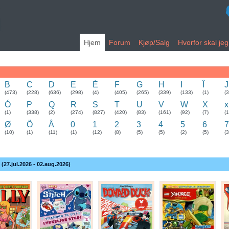
Hjem
Forum
Kjøp/Salg
Hvorfor skal je
B
C
D
E
É
F
G
H
I
Î
J
(473)
(228)
(636)
(298)
(4)
(405)
(265)
(339)
(133)
(1)
(
Ó
P
Q
R
S
T
U
V
W
X
x
(1)
(338)
(2)
(274)
(827)
(420)
(83)
(161)
(92)
(7)
(1
Ø
Ö
Å
0
1
2
3
4
5
6
7
(10)
(1)
(11)
(1)
(12)
(8)
(5)
(5)
(2)
(5)
(3
 (27.jul.2026 - 02.aug.2026)