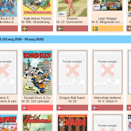
Anka & C:O
Kalle Ankas Pocket
Knasen
Lego Ninjago
e Anka & C:O
Nr 586: Strandträngsel
Nr 13: Sommarhet humor!
Nr 6: Slingrande smygattack!
N
2 (03.aug.2026 - 09.aug.2026)
erix II
Donald Duck & Co
Dragon Ball Super
Heksehatt-atelieret
sterix & søn
Nr 32: 101 sjokoladeboller
Nr 19
Nr 4: Volum 4