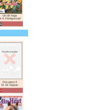
Uti vår hage
r 4: Färdigskivat!
One piece II
Nr 19: Opprør