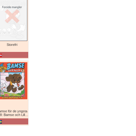
Storefri
mse för de yngsta
8: Bamse och Lill-Fia