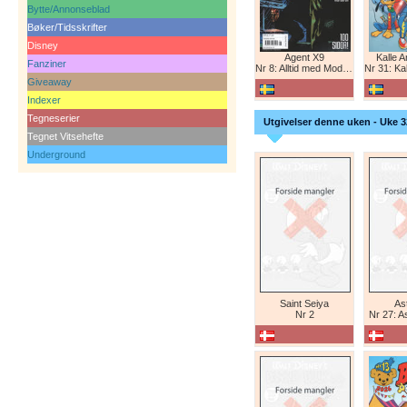
Bytte/Annonseblad
Bøker/Tidsskrifter
Disney
Agent X9
Kalle 
Fanziner
Nr 8: Alltid med Modesty Blaise
Nr 31: Kall
Giveaway
Indexer
Tegneserier
Utgivelser denne uken - Uke 3
Tegnet Vitsehefte
Underground
Saint Seiya
Ast
Nr 2
Nr 27: A