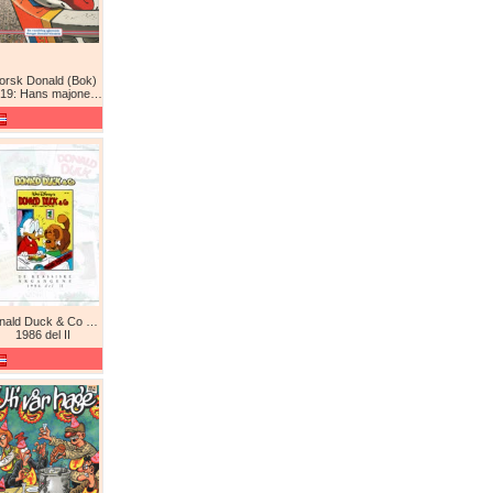
orsk Donald (Bok)
9: Hans majones Donald
Donald Duck & Co De komplette årgangene / De klassiske årgangene
1986 del II