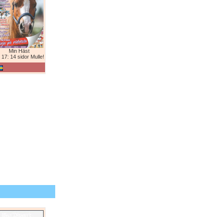
Min Häst
 17: 14 sidor Mulle!