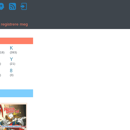
g registrere meg
K
318)
(393)
Y
)
(21)
8
)
(3)