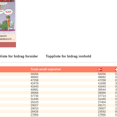
nasen
lunch-humor!
liste for bidrag forsider
Toppliste for bidrag innhold
Totalt antall utgivelser
56056
56056
0
48682
48682
0
47258
47258
0
42478
41698
3
41643
41643
0
40881
39544
3
39066
39066
0
37735
37714
1
31445
31445
0
29103
27404
1
29027
28171
7
29010
29007
2
28426
23592
8
27866
27866
0