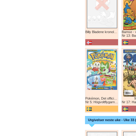
Billy Bladene kronologisk (abonnement)
Nr 13: Bamse-ju
Pokémon, Det officiella magazinet
9
Nr 5: Högvoltflygarna mot Svart Rayquaza!
Nr 17: Harald 
Utgivelser neste uke - Uke 33 