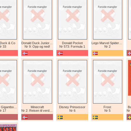
 Duck & Co
Donald Duck Junior (abonnement II)
Donald Pocket
Lego Marvel Spiderman
r 33
Nr 9: Opp og ned!
Nr 573: Formula 1
Nr 2
Tex Willer Gigantbok (bokhandel)
Minecraft
Disney Prinsessor
Frost
Ba
r 17
Nr 2: Reisen til verdens ende
Nr 6
Nr 5
Nr 