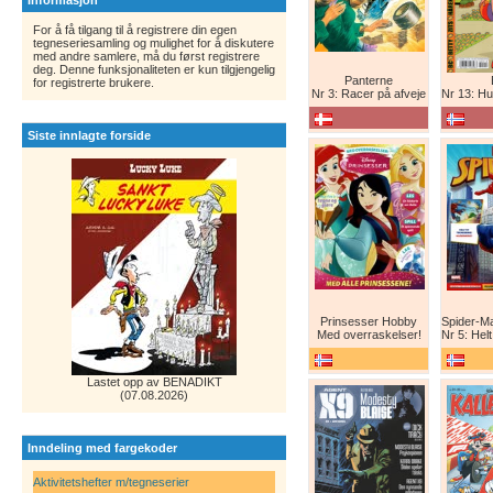
Informasjon
For å få tilgang til å registrere din egen
tegneseriesamling og mulighet for å diskutere
med andre samlere, må du først registrere
deg. Denne funksjonaliteten er kun tilgjengelig
Panterne
for registrerte brukere.
Nr 3: Racer på afveje
Nr 13: Humor er 
Siste innlagte forside
Prinsesser Hobby
Med overraskelser!
Nr 5: Helt ny teg
Lastet opp av BENADIKT
(07.08.2026)
Inndeling med fargekoder
Aktivitetshefter m/tegneserier