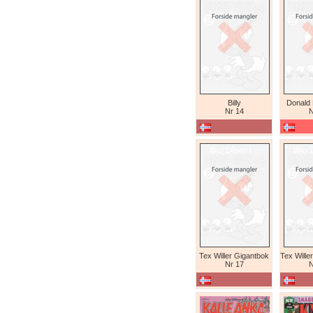
Billy
Donald
Nr 14
N
Tex Willer Gigantbok
Nr 17
N