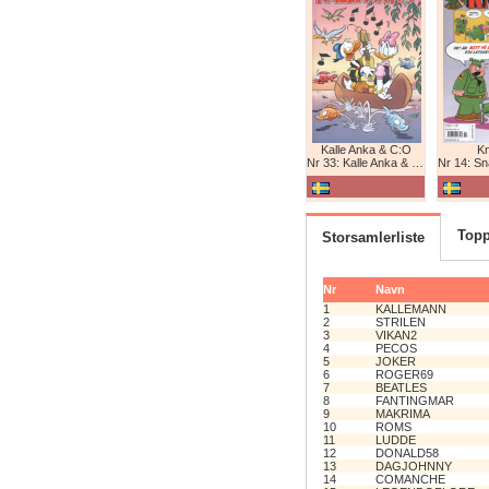
Kalle Anka & C:O
K
Nr 33: Kalle Anka & C:O
Nr 14: Snabb
Topp
Storsamlerliste
Nr
Navn
1
KALLEMANN
2
STRILEN
3
VIKAN2
4
PECOS
5
JOKER
6
ROGER69
7
BEATLES
8
FANTINGMAR
9
MAKRIMA
10
ROMS
11
LUDDE
12
DONALD58
13
DAGJOHNNY
14
COMANCHE