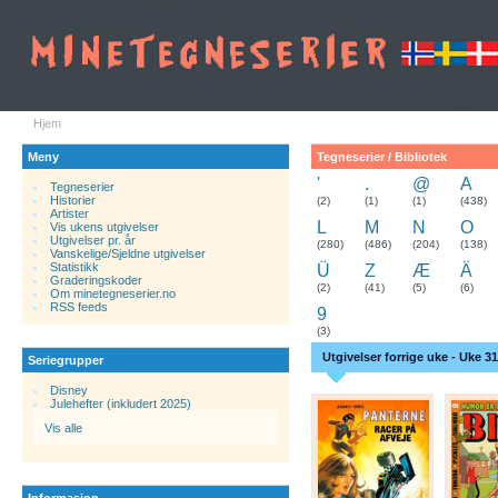
Hjem
Meny
Tegneserier / Bibliotek
'
.
@
A
Tegneserier
Historier
.
(2)
(1)
(1)
(438)
Artister
L
M
N
O
Vis ukens utgivelser
Utgivelser pr. år
(280)
(486)
(204)
(138)
Vanskelige/Sjeldne utgivelser
Statistikk
Ü
Z
Æ
Ä
Graderingskoder
(2)
(41)
(5)
(6)
Om minetegneserier.no
RSS feeds
9
(3)
Utgivelser forrige uke - Uke 31
Seriegrupper
Disney
Julehefter (inkludert 2025)
Vis alle