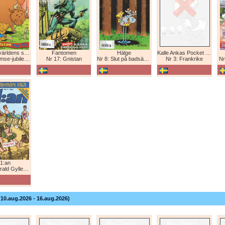
Bamse - världens starkaste björn
Fantomen
Hälge
Kalle Ankas Pocket Europaresor
bileum 1966-2026
Nr 17: Gnistan
Nr 8: Slut på badsäsongen!
Nr 3: Frankrike
Nr
1:an
Gyllenhårs saga
(10.aug.2026 - 16.aug.2026)