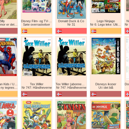
Billy
Disney Film- og TV-spesial
Donald Duck & Co
Lego Ninjago
N
det beste forsvar!
Søte overraskelser
Nr 31
Nr 6: Lego leke: Ultimat Ninja i drageform
Nr 1
Spider-Man Kids / Ultimate Spider-Man Magasin / Spider-Man Magasin / Spider-Man
Tex Willer
Tex Willer (abonnement)
Disneys ikoner
neserie! Maskinkrig!
Nr 747: Håndheverne
Nr 747: Håndheverne
Ut i det blå