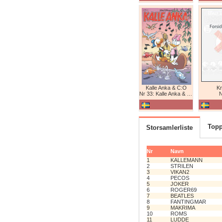
Kalle Anka & C:O
K
Nr 33: Kalle Anka & C:O
N
Topp
Storsamlerliste
Nr
Navn
1
KALLEMANN
2
STRILEN
3
VIKAN2
4
PECOS
5
JOKER
6
ROGER69
7
BEATLES
8
FANTINGMAR
9
MAKRIMA
10
ROMS
11
LUDDE