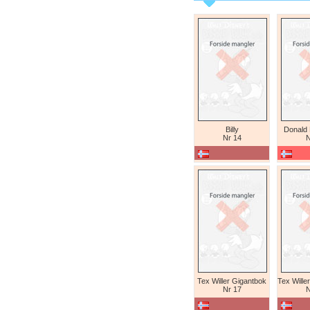
Billy
Donald
Nr 14
N
Tex Willer Gigantbok
Nr 17
N