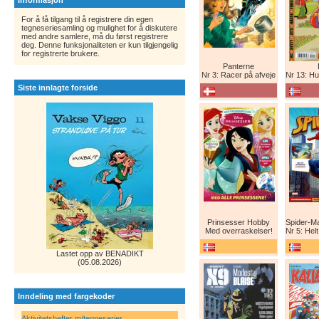
Informasjon
For å få tilgang til å registrere din egen
tegneseriesamling og mulighet for å diskutere
med andre samlere, må du først registrere
deg. Denne funksjonaliteten er kun tilgjengelig
for registrerte brukere.
Panterne
Nr 3: Racer på afveje
Nr 13: Humor er 
Siste innlagte forside
Prinsesser Hobby
Med overraskelser!
Nr 5: Helt ny teg
Lastet opp av BENADIKT
(05.08.2026)
Inndeling med fargekoder
Aktivitetshefter m/tegneserier