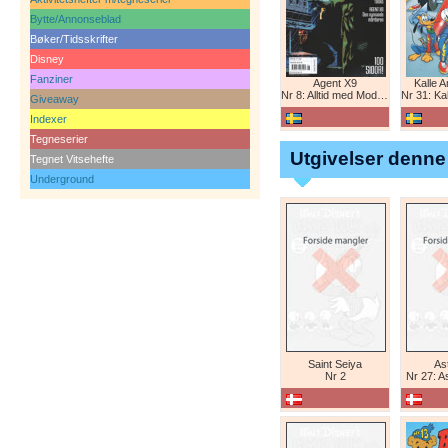
Bytte/Annonseblad
Bøker/Tidsskrifter
Disney
Fanziner
Agent X9
Kalle 
Nr 8: Alltid med Modesty Blaise
Nr 31: Kall
Giveaway
Indexer
Tegneserier
Utgivelser denne
Tegnet Vitsehefte
Underground
Saint Seiya
Ast
Nr 2
Nr 27: A