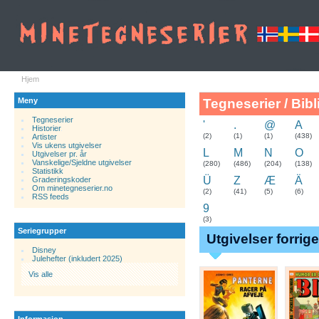
Hjem
Meny
Tegneserier / Bibl
Tegneserier
'
.
@
A
Historier
.
(2)
(1)
(1)
(438)
Artister
Vis ukens utgivelser
L
M
N
O
Utgivelser pr. år
Vanskelige/Sjeldne utgivelser
(280)
(486)
(204)
(138)
Statistikk
Ü
Z
Æ
Ä
Graderingskoder
Om minetegneserier.no
(2)
(41)
(5)
(6)
RSS feeds
9
(3)
Seriegrupper
Utgivelser forrig
Disney
Julehefter (inkludert 2025)
Vis alle