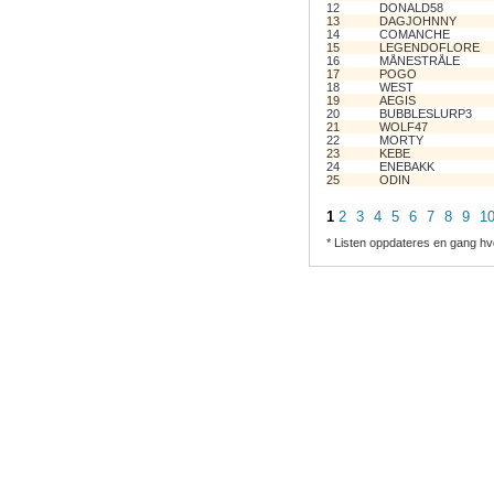
12
DONALD58
13
DAGJOHNNY
14
COMANCHE
15
LEGENDOFLORE
16
MÅNESTRÅLE
17
POGO
18
WEST
19
AEGIS
20
BUBBLESLURP3
21
WOLF47
22
MORTY
23
KEBE
24
ENEBAKK
25
ODIN
1
2
3
4
5
6
7
8
9
1
* Listen oppdateres en gang hv