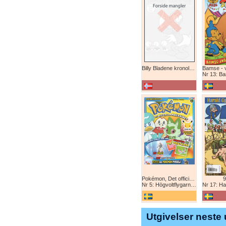
Billy Bladene kronologisk (abonnement)
Nr 13: Bamse-ju
Pokémon, Det officiella magazinet
9
Nr 5: Högvoltflygarna mot Svart Rayquaza!
Nr 17: Harald 
Utgivelser neste 