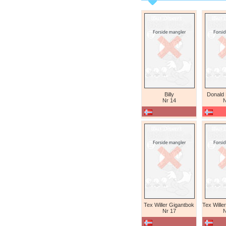
Billy
Donald
Nr 14
N
Tex Willer Gigantbok
Nr 17
N