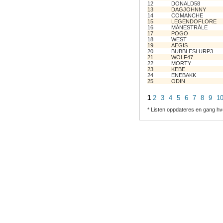
12
DONALD58
13
DAGJOHNNY
14
COMANCHE
15
LEGENDOFLORE
16
MÅNESTRÅLE
17
POGO
18
WEST
19
AEGIS
20
BUBBLESLURP3
21
WOLF47
22
MORTY
23
KEBE
24
ENEBAKK
25
ODIN
1
2
3
4
5
6
7
8
9
1
* Listen oppdateres en gang hv