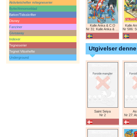
Aktivitetshefter m/tegneserier
Bytte/Annonseblad
Bøker/Tidsskrifter
Disney
Kalle Anka & C:O
Kalle A
Fanziner
Nr 31: Kalle Anka & C:O
Nr 586: St
Giveaway
Indexer
Tegneserier
Utgivelser denne
Tegnet Vitsehefte
Underground
Saint Seiya
Ast
Nr 2
Nr 27: A