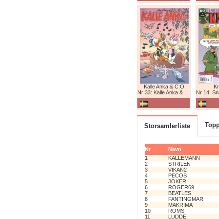
Kalle Anka & C:O
K
Nr 33: Kalle Anka & C:O
Nr 14: Snabb
Topp
Storsamlerliste
Nr
Navn
1
KALLEMANN
2
STRILEN
3
VIKAN2
4
PECOS
5
JOKER
6
ROGER69
7
BEATLES
8
FANTINGMAR
9
MAKRIMA
10
ROMS
11
LUDDE