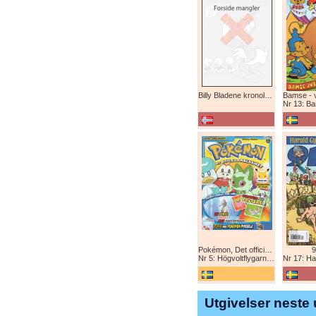
Billy Bladene kronologisk (abonnement)
Nr 13: Bamse-ju
Pokémon, Det officiella magazinet
9
Nr 5: Högvoltflygarna mot Svart Rayquaza!
Nr 17: Harald 
Utgivelser neste 