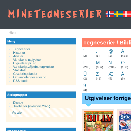
Hjem
Meny
Tegneserier / Bibl
Tegneserier
'
.
@
A
Historier
.
(2)
(1)
(1)
(438)
Artister
Vis ukens utgivelser
L
M
N
O
Utgivelser pr. år
Vanskelige/Sjeldne utgivelser
(280)
(486)
(204)
(138)
Statistikk
Ü
Z
Æ
Ä
Graderingskoder
Om minetegneserier.no
(2)
(41)
(5)
(6)
RSS feeds
9
(3)
Seriegrupper
Utgivelser forrig
Disney
Julehefter (inkludert 2025)
Vis alle