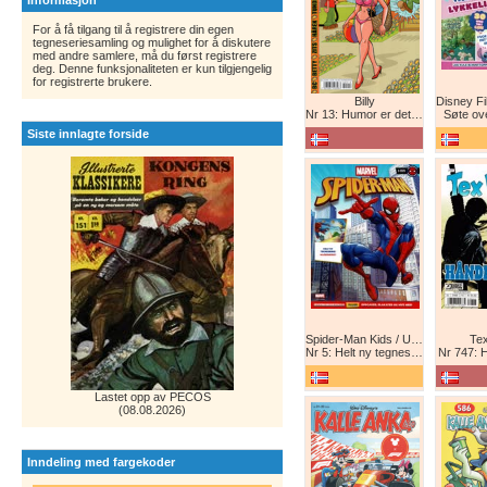
Informasjon
For å få tilgang til å registrere din egen
tegneseriesamling og mulighet for å diskutere
med andre samlere, må du først registrere
deg. Denne funksjonaliteten er kun tilgjengelig
for registrerte brukere.
Billy
Nr 13: Humor er det beste forsvar!
Søte ov
Siste innlagte forside
Spider-Man Kids / Ultimate Spider-Man Magasin / Spider-Man Magasin / Spider-Man
Tex
Nr 5: Helt ny tegneserie! Maskinkrig!
Nr 747: 
Lastet opp av PECOS
(08.08.2026)
Inndeling med fargekoder