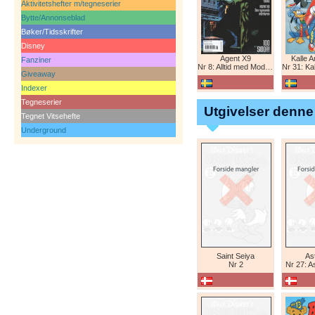
Aktivitetshefter m/tegneserier
Bytte/Annonseblad
Bøker/Tidsskrifter
Disney
Agent X9
Kalle 
Fanziner
Nr 8: Alltid med Modesty Blaise
Nr 31: Kall
Giveaway
Indexer
Tegneserier
Utgivelser denne
Tegnet Vitsehefte
Underground
Saint Seiya
Ast
Nr 2
Nr 27: A