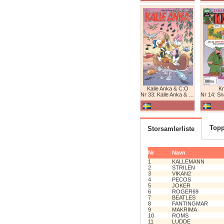
Kalle Anka & C:O
K
Nr 33: Kalle Anka & C:O
Nr 14: Snabb
Topp
Storsamlerliste
Nr
Navn
1
KALLEMANN
2
STRILEN
3
VIKAN2
4
PECOS
5
JOKER
6
ROGER69
7
BEATLES
8
FANTINGMAR
9
MAKRIMA
10
ROMS
11
LUDDE