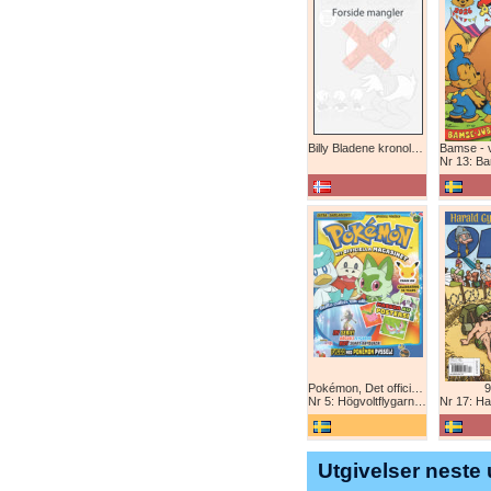
Billy Bladene kronologisk (abonnement)
Nr 13: Bamse-ju
Pokémon, Det officiella magazinet
9
Nr 5: Högvoltflygarna mot Svart Rayquaza!
Nr 17: Harald 
Utgivelser neste 