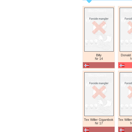
Billy
Donald
Nr 14
N
Tex Willer Gigantbok
Nr 17
N