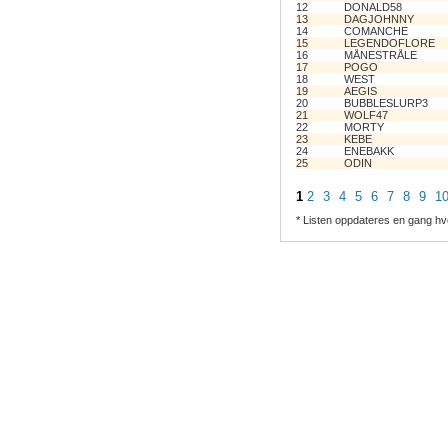
12
DONALD58
13
DAGJOHNNY
14
COMANCHE
15
LEGENDOFLORE
16
MÅNESTRÅLE
17
POGO
18
WEST
19
AEGIS
20
BUBBLESLURP3
21
WOLF47
22
MORTY
23
KEBE
24
ENEBAKK
25
ODIN
1
2
3
4
5
6
7
8
9
1
* Listen oppdateres en gang hv