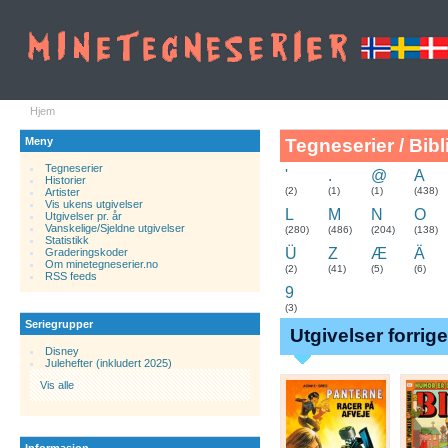
Hjem
Meny
Tegneserier / Bibl
Tegneserier
'
.
@
A
Historier
.
(2)
(1)
(1)
(438)
Artister
Vis ukens utgivelser
L
M
N
O
Utgivelser pr. år
Vanskelige/Sjeldne utgivelser
(280)
(486)
(204)
(138)
Statistikk
Ü
Z
Æ
Ä
Graderingskoder
Om minetegneserier.no
(2)
(41)
(5)
(6)
RSS feeds
9
(3)
Seriegrupper
Utgivelser forrig
Disney
Julehefter (inkludert 2025)
Vis alle