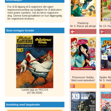
Informasjon
For å få tilgang til å registrere din egen
tegneseriesamling og mulighet for å diskutere
med andre samlere, må du først registrere
deg. Denne funksjonaliteten er kun tilgjengelig
for registrerte brukere.
Panterne
Nr 3: Racer på afveje
Nr 13: Humor er 
Siste innlagte forside
Prinsesser Hobby
Med overraskelser!
Nr 5: Helt ny teg
Lastet opp av PECOS
(07.08.2026)
Inndeling med fargekoder