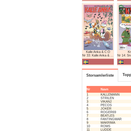
Kalle Anka & C:O
K
Nr 33: Kalle Anka & C:O
Nr 14: Snabb
Topp
Storsamlerliste
Nr
Navn
1
KALLEMANN
2
STRILEN
3
VIKAN2
4
PECOS
5
JOKER
6
ROGER69
7
BEATLES
8
FANTINGMAR
9
MAKRIMA
10
ROMS
11
LUDDE