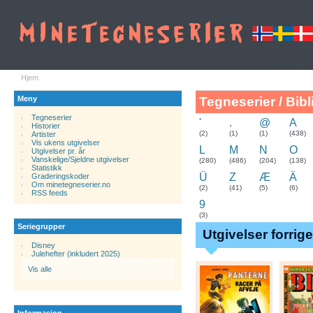
Hjem
Meny
Tegneserier / Bibl
Tegneserier
'
.
@
A
Historier
.
(2)
(1)
(1)
(438)
Artister
Vis ukens utgivelser
L
M
N
O
Utgivelser pr. år
Vanskelige/Sjeldne utgivelser
(280)
(486)
(204)
(138)
Statistikk
Ü
Z
Æ
Ä
Graderingskoder
Om minetegneserier.no
(2)
(41)
(5)
(6)
RSS feeds
9
(3)
Seriegrupper
Utgivelser forrig
Disney
Julehefter (inkludert 2025)
Vis alle