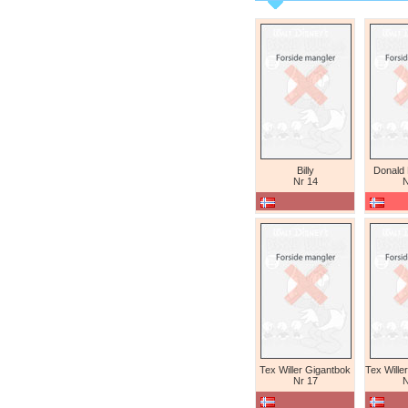
Billy
Donald
Nr 14
N
Tex Willer Gigantbok
Nr 17
N