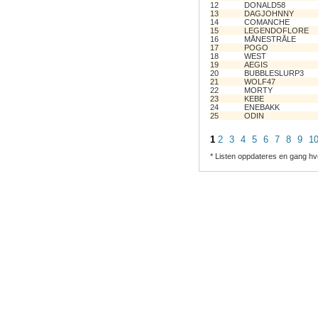
12
DONALD58
13
DAGJOHNNY
14
COMANCHE
15
LEGENDOFLORE
16
MÅNESTRÅLE
17
POGO
18
WEST
19
AEGIS
20
BUBBLESLURP3
21
WOLF47
22
MORTY
23
KEBE
24
ENEBAKK
25
ODIN
1
2
3
4
5
6
7
8
9
1
* Listen oppdateres en gang hv