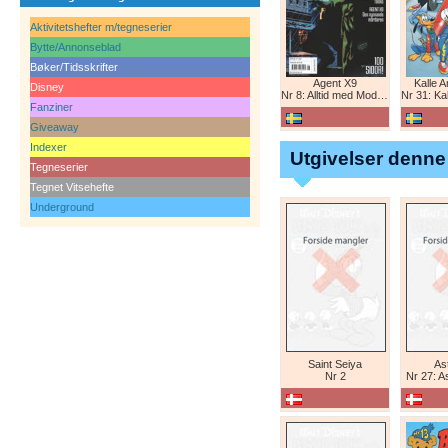
Aktivitetshefter m/tegneserier
Bytte/Annonseblad
Bøker/Tidsskrifter
Agent X9
Kalle 
Disney
Nr 8: Alltid med Modesty Blaise
Nr 31: Kall
Fanziner
Giveaway
Indexer
Utgivelser denne
Tegneserier
Tegnet Vitsehefte
Underground
Saint Seiya
Ast
Nr 2
Nr 27: A