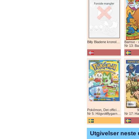
Billy Bladene kronologisk (abonnement)
Nr 13: Bamse-ju
Pokémon, Det officiella magazinet
9
Nr 5: Högvoltflygarna mot Svart Rayquaza!
Nr 17: Harald 
Utgivelser neste 