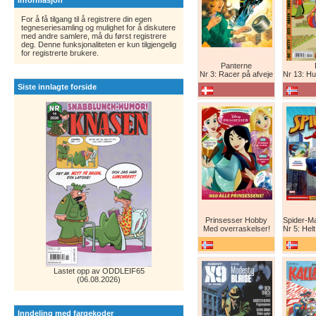
Informasjon
For å få tilgang til å registrere din egen
tegneseriesamling og mulighet for å diskutere
med andre samlere, må du først registrere
deg. Denne funksjonaliteten er kun tilgjengelig
for registrerte brukere.
Panterne
Nr 3: Racer på afveje
Nr 13: Humor er 
Siste innlagte forside
Prinsesser Hobby
Med overraskelser!
Nr 5: Helt ny teg
Lastet opp av ODDLEIF65
(06.08.2026)
Inndeling med fargekoder