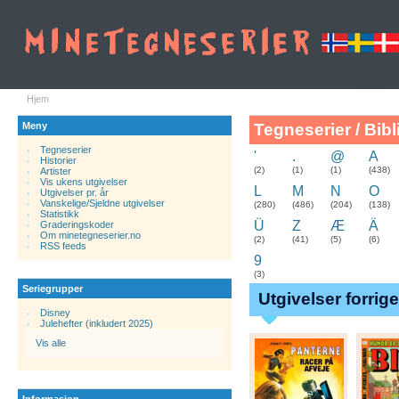
Hjem
Meny
Tegneserier / Bibl
Tegneserier
'
.
@
A
Historier
.
(2)
(1)
(1)
(438)
Artister
Vis ukens utgivelser
L
M
N
O
Utgivelser pr. år
Vanskelige/Sjeldne utgivelser
(280)
(486)
(204)
(138)
Statistikk
Ü
Z
Æ
Ä
Graderingskoder
Om minetegneserier.no
(2)
(41)
(5)
(6)
RSS feeds
9
(3)
Seriegrupper
Utgivelser forrig
Disney
Julehefter (inkludert 2025)
Vis alle