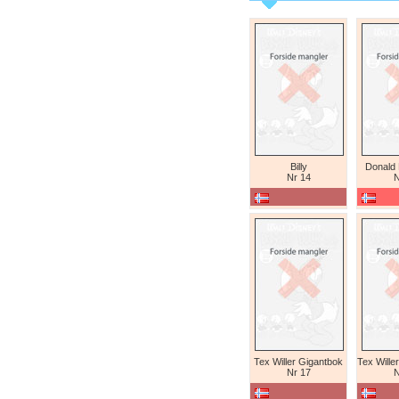
Billy
Donald
Nr 14
N
Tex Willer Gigantbok
Nr 17
N