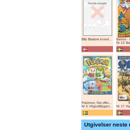
Billy Bladene kronologisk (abonnement)
Nr 13: Bamse-ju
Pokémon, Det officiella magazinet
9
Nr 5: Högvoltflygarna mot Svart Rayquaza!
Nr 17: Harald 
Utgivelser neste 