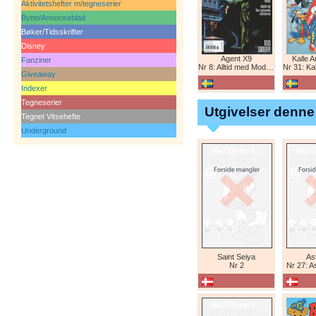
Aktivitetshefter m/tegneserier
Bytte/Annonseblad
Bøker/Tidsskrifter
Disney
Agent X9
Kalle 
Fanziner
Nr 8: Alltid med Modesty Blaise
Nr 31: Kall
Giveaway
Indexer
Tegneserier
Utgivelser denne
Tegnet Vitsehefte
Underground
Saint Seiya
Ast
Nr 2
Nr 27: A