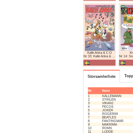
Kalle Anka & C:O
K
Nr 33: Kalle Anka & C:O
Nr 14: Snabb
Topp
Storsamlerliste
Nr
Navn
1
KALLEMANN
2
STRILEN
3
VIKAN2
4
PECOS
5
JOKER
6
ROGER69
7
BEATLES
8
FANTINGMAR
9
MAKRIMA
10
ROMS
11
LUDDE