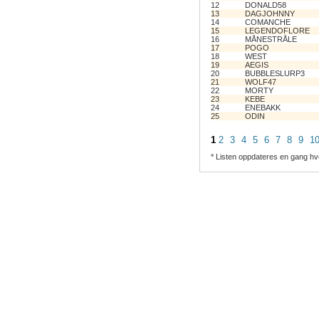
12
DONALD58
13
DAGJOHNNY
14
COMANCHE
15
LEGENDOFLORE
16
MÅNESTRÅLE
17
POGO
18
WEST
19
AEGIS
20
BUBBLESLURP3
21
WOLF47
22
MORTY
23
KEBE
24
ENEBAKK
25
ODIN
1
2
3
4
5
6
7
8
9
1
* Listen oppdateres en gang hv