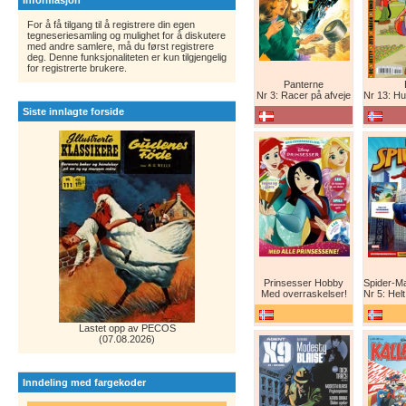
Informasjon
For å få tilgang til å registrere din egen
tegneseriesamling og mulighet for å diskutere
med andre samlere, må du først registrere
deg. Denne funksjonaliteten er kun tilgjengelig
for registrerte brukere.
Panterne
Nr 3: Racer på afveje
Nr 13: Humor er 
Siste innlagte forside
Prinsesser Hobby
Med overraskelser!
Nr 5: Helt ny teg
Lastet opp av PECOS
(07.08.2026)
Inndeling med fargekoder