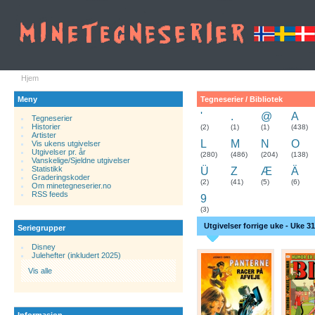
Hjem
Meny
Tegneserier / Bibliotek
'
.
@
A
Tegneserier
Historier
.
(2)
(1)
(1)
(438)
Artister
L
M
N
O
Vis ukens utgivelser
Utgivelser pr. år
(280)
(486)
(204)
(138)
Vanskelige/Sjeldne utgivelser
Statistikk
Ü
Z
Æ
Ä
Graderingskoder
(2)
(41)
(5)
(6)
Om minetegneserier.no
RSS feeds
9
(3)
Utgivelser forrige uke - Uke 31
Seriegrupper
Disney
Julehefter (inkludert 2025)
Vis alle