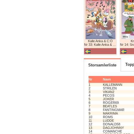
Kalle Anka & C:O
K
Nr 33: Kalle Anka & C:O
Nr 14: Snabb
Topp
Storsamlerliste
Nr
Navn
1
KALLEMANN
2
STRILEN
3
VIKAN2
4
PECOS
5
JOKER
6
ROGER69
7
BEATLES
8
FANTINGMAR
9
MAKRIMA
10
ROMS
11
LUDDE
12
DONALD58
13
DAGJOHNNY
14
COMANCHE