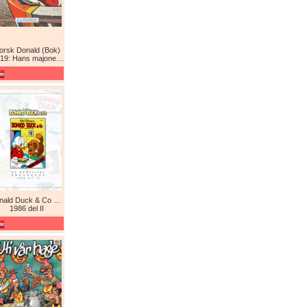
orsk Donald (Bok)
9: Hans majones Donald
Donald Duck & Co De komplette årgangene / De klassiske årgangene
1986 del II