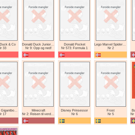
 Duck & Co
Donald Duck Junior (abonnement II)
Donald Pocket
Lego Marvel Spiderman
r 33
Nr 9: Opp og ned!
Nr 573: Formula 1
Nr 2
Tex Willer Gigantbok (bokhandel)
Minecraft
Disney Prinsessor
Frost
Ba
r 17
Nr 2: Reisen til verdens ende
Nr 6
Nr 5
Nr 