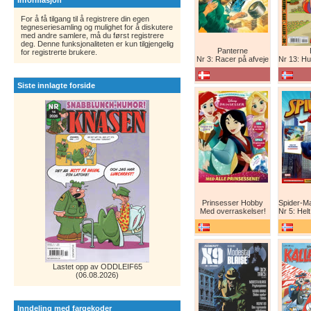
Informasjon
For å få tilgang til å registrere din egen
tegneseriesamling og mulighet for å diskutere
med andre samlere, må du først registrere
deg. Denne funksjonaliteten er kun tilgjengelig
Panterne
for registrerte brukere.
Nr 3: Racer på afveje
Nr 13: Humor er 
Siste innlagte forside
Prinsesser Hobby
Med overraskelser!
Nr 5: Helt ny teg
Lastet opp av ODDLEIF65
(06.08.2026)
Inndeling med fargekoder