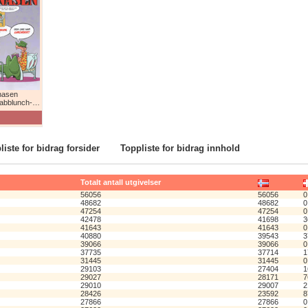
nasen
lunch-humor!
liste for bidrag forsider
Toppliste for bidrag innhold
Totalt antall utgivelser
56056
56056
0
48682
48682
0
47254
47254
0
42478
41698
3
41643
41643
0
40880
39543
3
39066
39066
0
37735
37714
1
31445
31445
0
29103
27404
1
29027
28171
7
29010
29007
2
28426
23592
8
27866
27866
0