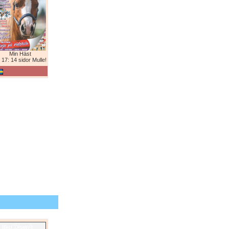
Min Häst
 17: 14 sidor Mulle!