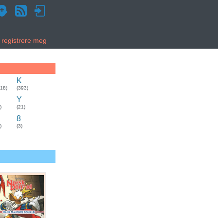
g registrere meg
K
318)
(393)
Y
)
(21)
8
)
(3)