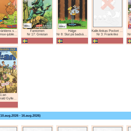
Bamse - världens starkaste björn
Fantomen
Hälge
Kalle Ankas Pocket Europaresor
bileum 1966-2026
Nr 17: Gnistan
Nr 8: Slut på badsäsongen!
Nr 3: Frankrike
Nr
1:an
Gyllenhårs saga
(10.aug.2026 - 16.aug.2026)