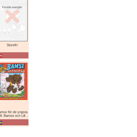
Storefri
mse för de yngsta
8: Bamse och Lill-Fia