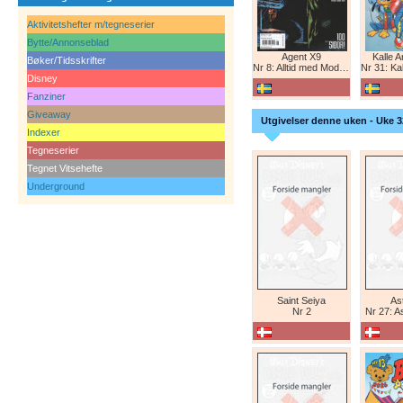
Aktivitetshefter m/tegneserier
Bytte/Annonseblad
Agent X9
Kalle 
Bøker/Tidsskrifter
Nr 8: Alltid med Modesty Blaise
Nr 31: Kall
Disney
Fanziner
Giveaway
Utgivelser denne uken - Uke 3
Indexer
Tegneserier
Tegnet Vitsehefte
Underground
Saint Seiya
Ast
Nr 2
Nr 27: A