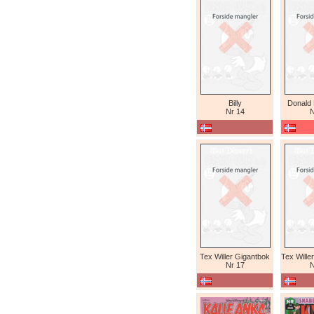
Billy
Donald
Nr 14
N
Tex Willer Gigantbok
Nr 17
N