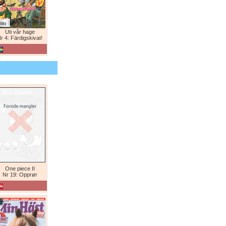
Uti vår hage
r 4: Färdigskivat!
One piece II
Nr 19: Opprør