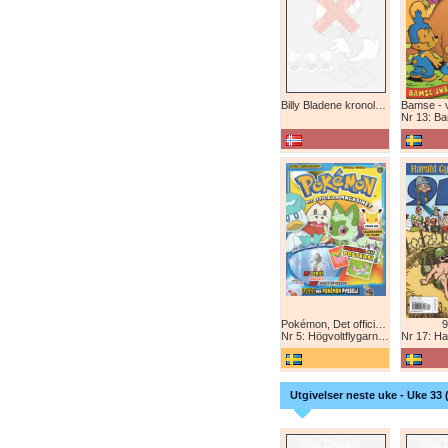
Billy Bladene kronologisk (abonnement)
Nr 13: Bamse-ju
Pokémon, Det officiella magazinet
9
Nr 5: Högvoltflygarna mot Svart Rayquaza!
Nr 17: Harald 
Utgivelser neste uke - Uke 33 