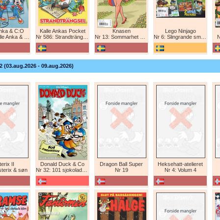
Anka & C:O
Kalle Ankas Pocket
Knasen
Lego Ninjago
e Anka & C:O
Nr 586: Strandträngsel
Nr 13: Sommarhet humor!
Nr 6: Slingrande smygattack!
N
2 (03.aug.2026 - 09.aug.2026)
erix II
Donald Duck & Co
Dragon Ball Super
Heksehatt-atelieret
sterix & søn
Nr 32: 101 sjokoladeboller
Nr 19
Nr 4: Volum 4