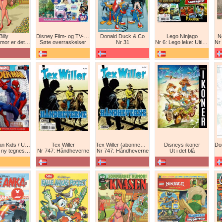
Billy
Disney Film- og TV-spesial
Donald Duck & Co
Lego Ninjago
N
det beste forsvar!
Søte overraskelser
Nr 31
Nr 6: Lego leke: Ultimat Ninja i drageform
Nr 1
Spider-Man Kids / Ultimate Spider-Man Magasin / Spider-Man Magasin / Spider-Man
Tex Willer
Tex Willer (abonnement)
Disneys ikoner
neserie! Maskinkrig!
Nr 747: Håndheverne
Nr 747: Håndheverne
Ut i det blå