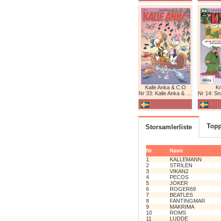
Kalle Anka & C:O
K
Nr 33: Kalle Anka & C:O
Nr 14: Snabb
Topp
Storsamlerliste
Nr
Navn
1
KALLEMANN
2
STRILEN
3
VIKAN2
4
PECOS
5
JOKER
6
ROGER69
7
BEATLES
8
FANTINGMAR
9
MAKRIMA
10
ROMS
11
LUDDE