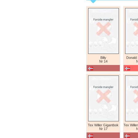
Billy
Donald
Nr 14
N
Tex Willer Gigantbok
Nr 17
N