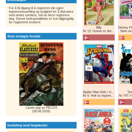
Informasjon
For å få tilgang til å registrere din egen
tegneseriesamling og mulighet for å diskutere
med andre samlere, må du først registrere
deg. Denne funksjonaliteten er kun tilgjengelig
for registrerte brukere.
Billy
Nr 13: Humor er det beste forsvar!
Søte ov
Siste innlagte forside
Spider-Man Kids / Ultimate Spider-Man Magasin / Spider-Man Magasin / Spider-Man
Tex
Nr 5: Helt ny tegneserie! Maskinkrig!
Nr 747: 
Lastet opp av PECOS
(08.08.2026)
Inndeling med fargekoder