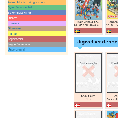
Aktivitetshefter m/tegneserier
Bytte/Annonseblad
Bøker/Tidsskrifter
Disney
Kalle Anka & C:O
Kalle A
Fanziner
Nr 31: Kalle Anka & C:O
Nr 586: St
Giveaway
Indexer
Tegneserier
Utgivelser denne
Tegnet Vitsehefte
Underground
Saint Seiya
Ast
Nr 2
Nr 27: A