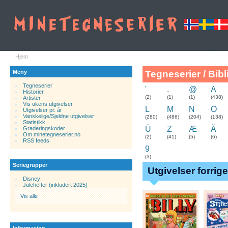
Hjem
Meny
Tegneserier / Bibl
Tegneserier
'
.
@
A
Historier
.
(2)
(1)
(1)
(438)
Artister
Vis ukens utgivelser
L
M
N
O
Utgivelser pr. år
Vanskelige/Sjeldne utgivelser
(280)
(486)
(204)
(138)
Statistikk
Ü
Z
Æ
Ä
Graderingskoder
Om minetegneserier.no
(2)
(41)
(5)
(6)
RSS feeds
9
(3)
Seriegrupper
Utgivelser forrig
Disney
Julehefter (inkludert 2025)
Vis alle