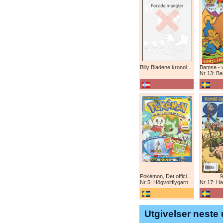
Billy Bladene kronologisk (abonnement)
Nr 13: Bamse-ju
Pokémon, Det officiella magazinet
9
Nr 5: Högvoltflygarna mot Svart Rayquaza!
Nr 17: Harald 
Utgivelser neste 