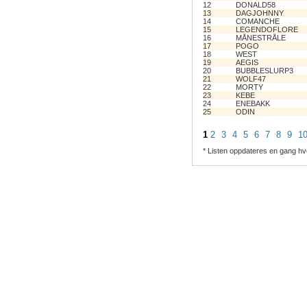
12
DONALD58
13
DAGJOHNNY
14
COMANCHE
15
LEGENDOFLORE
16
MÅNESTRÅLE
17
POGO
18
WEST
19
AEGIS
20
BUBBLESLURP3
21
WOLF47
22
MORTY
23
KEBE
24
ENEBAKK
25
ODIN
1
2
3
4
5
6
7
8
9
1
* Listen oppdateres en gang hv