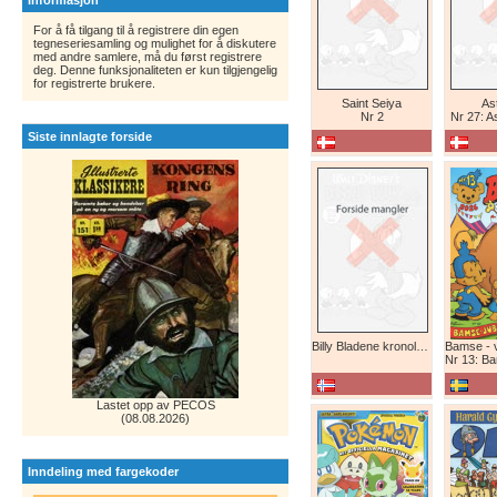
Informasjon
For å få tilgang til å registrere din egen
tegneseriesamling og mulighet for å diskutere
med andre samlere, må du først registrere
deg. Denne funksjonaliteten er kun tilgjengelig
for registrerte brukere.
Saint Seiya
Ast
Nr 2
Nr 27: A
Siste innlagte forside
Billy Bladene kronologisk (abonnement)
Nr 13: Bamse-ju
Lastet opp av PECOS
(08.08.2026)
Inndeling med fargekoder