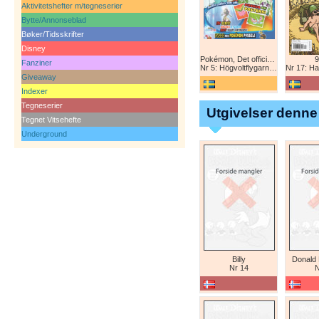
Aktivitetshefter m/tegneserier
Bytte/Annonseblad
Bøker/Tidsskrifter
Disney
Pokémon, Det officiella magazinet
9
Fanziner
Nr 5: Högvoltflygarna mot Svart Rayquaza!
Nr 17: Harald 
Giveaway
Indexer
Tegneserier
Utgivelser denne
Tegnet Vitsehefte
Underground
Billy
Donald
Nr 14
N