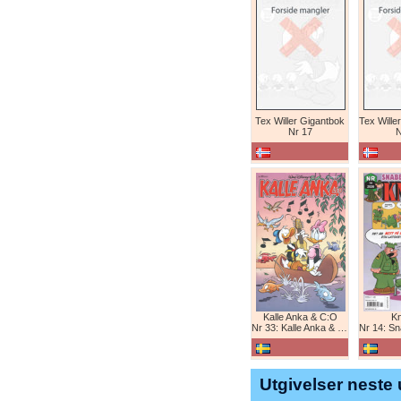
Tex Willer Gigantbok
Nr 17
N
Kalle Anka & C:O
K
Nr 33: Kalle Anka & C:O
Nr 14: Snabb
Utgivelser neste 