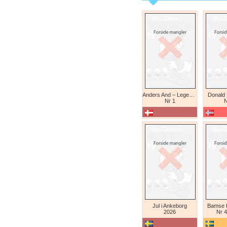
Anders And – Legendariske eventyr (Daniel Branca)
Donald
Nr 1
N
Jul i Ankeborg
Bamse K
2026
Nr 4