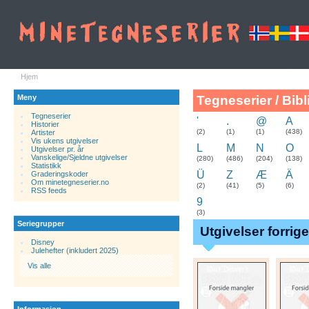
Hjem
Meny
Tegneserier / Bibl
Tegneserier
'
.
@
A
Historier
.
(2)
(1)
(1)
(438)
Artister
Vis ukens utgivelser
L
M
N
O
Utgivelser pr. år
Vanskelige/Sjeldne utgivelser
(280)
(486)
(204)
(138)
Statistikk
Ü
Z
Æ
Ä
Graderingskoder
Om minetegneserier.no
(2)
(41)
(5)
(6)
RSS feeds
9
(3)
Seriegrupper
Utgivelser forrig
Disney
Julehefter (inkludert 2025)
Vis alle