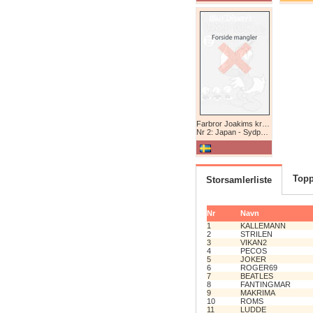
Farbror Joakims krönikor
Nr 2: Japan - Sydpolen - Afrika
Topp
Storsamlerliste
Nr
Navn
1
KALLEMANN
2
STRILEN
3
VIKAN2
4
PECOS
5
JOKER
6
ROGER69
7
BEATLES
8
FANTINGMAR
9
MAKRIMA
10
ROMS
11
LUDDE