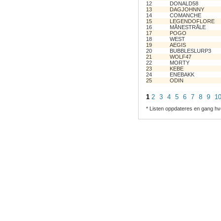
12
DONALD58
13
DAGJOHNNY
14
COMANCHE
15
LEGENDOFLORE
16
MÅNESTRÅLE
17
POGO
18
WEST
19
AEGIS
20
BUBBLESLURP3
21
WOLF47
22
MORTY
23
KEBE
24
ENEBAKK
25
ODIN
1
2
3
4
5
6
7
8
9
1
* Listen oppdateres en gang hv