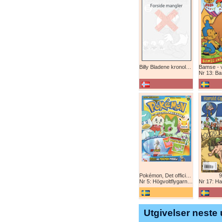
Billy Bladene kronologisk (abonnement)
Nr 13: Bamse-ju
Pokémon, Det officiella magazinet
9
Nr 5: Högvoltflygarna mot Svart Rayquaza!
Nr 17: Harald 
Utgivelser neste 