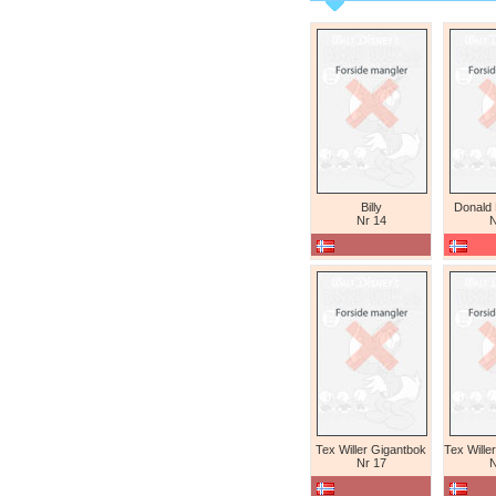
Billy
Donald
Nr 14
N
Tex Willer Gigantbok
Nr 17
N