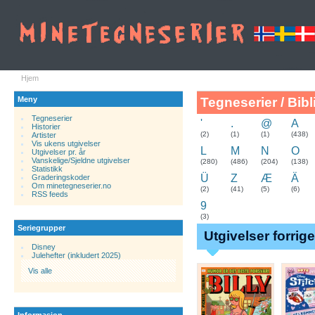
Hjem
Meny
Tegneserier / Bibl
Tegneserier
'
.
@
A
Historier
.
(2)
(1)
(1)
(438)
Artister
Vis ukens utgivelser
L
M
N
O
Utgivelser pr. år
Vanskelige/Sjeldne utgivelser
(280)
(486)
(204)
(138)
Statistikk
Ü
Z
Æ
Ä
Graderingskoder
Om minetegneserier.no
(2)
(41)
(5)
(6)
RSS feeds
9
(3)
Seriegrupper
Utgivelser forrig
Disney
Julehefter (inkludert 2025)
Vis alle