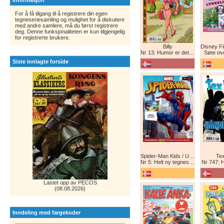
Informasjon
For å få tilgang til å registrere din egen
tegneseriesamling og mulighet for å diskutere
med andre samlere, må du først registrere
deg. Denne funksjonaliteten er kun tilgjengelig
for registrerte brukere.
Billy
Nr 13: Humor er det beste forsvar!
Søte ov
Siste innlagte forside
Spider-Man Kids / Ultimate Spider-Man Magasin / Spider-Man Magasin / Spider-Man
Tex
Nr 5: Helt ny tegneserie! Maskinkrig!
Nr 747: 
Lastet opp av PECOS
(08.08.2026)
Inndeling med fargekoder