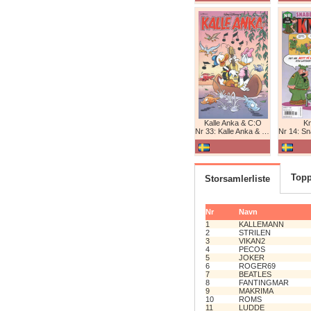
Kalle Anka & C:O
K
Nr 33: Kalle Anka & C:O
Nr 14: Snabb
Topp
Storsamlerliste
Nr
Navn
1
KALLEMANN
2
STRILEN
3
VIKAN2
4
PECOS
5
JOKER
6
ROGER69
7
BEATLES
8
FANTINGMAR
9
MAKRIMA
10
ROMS
11
LUDDE