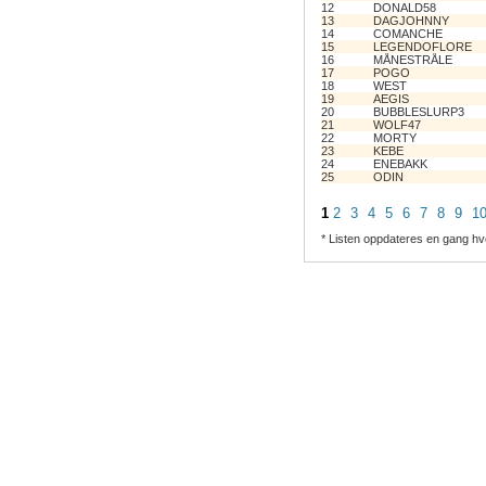
12
DONALD58
13
DAGJOHNNY
14
COMANCHE
15
LEGENDOFLORE
16
MÅNESTRÅLE
17
POGO
18
WEST
19
AEGIS
20
BUBBLESLURP3
21
WOLF47
22
MORTY
23
KEBE
24
ENEBAKK
25
ODIN
1
2
3
4
5
6
7
8
9
1
* Listen oppdateres en gang hv