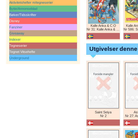
Aktivitetshefter m/tegneserier
Bytte/Annonseblad
Bøker/Tidsskrifter
Disney
Kalle Anka & C:O
Kalle A
Fanziner
Nr 31: Kalle Anka & C:O
Nr 586: St
Giveaway
Indexer
Tegneserier
Utgivelser denne
Tegnet Vitsehefte
Underground
Saint Seiya
Ast
Nr 2
Nr 27: A