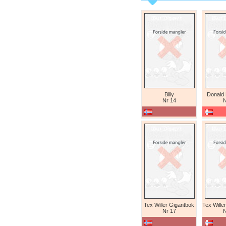
Billy
Donald
Nr 14
N
Tex Willer Gigantbok
Nr 17
N