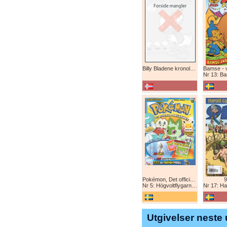
Billy Bladene kronologisk (abonnement)
Nr 13: Bamse-ju
Pokémon, Det officiella magazinet
9
Nr 5: Högvoltflygarna mot Svart Rayquaza!
Nr 17: Harald 
Utgivelser neste 