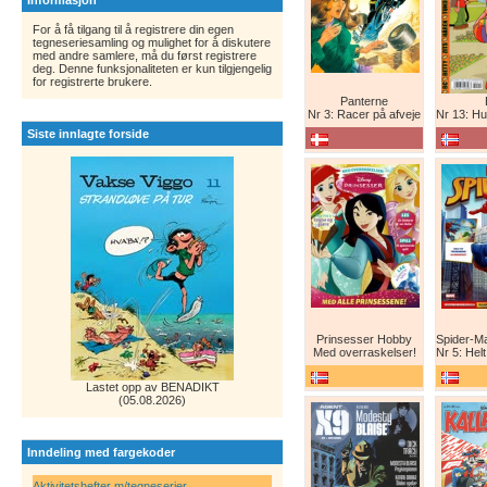
Informasjon
For å få tilgang til å registrere din egen
tegneseriesamling og mulighet for å diskutere
med andre samlere, må du først registrere
deg. Denne funksjonaliteten er kun tilgjengelig
for registrerte brukere.
Panterne
Nr 3: Racer på afveje
Nr 13: Humor er 
Siste innlagte forside
Prinsesser Hobby
Med overraskelser!
Nr 5: Helt ny teg
Lastet opp av BENADIKT
(05.08.2026)
Inndeling med fargekoder
Aktivitetshefter m/tegneserier