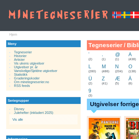
Hjem
Meny
Tegneserier / Bibl
Tegneserier
'
.
@
A
Historier
.
(2)
(1)
(1)
(438)
Artister
Vis ukens utgivelser
L
M
N
O
Utgivelser pr. år
Vanskelige/Sjeldne utgivelser
(280)
(486)
(204)
(138)
Statistikk
Ü
Z
Æ
Ä
Graderingskoder
Om minetegneserier.no
(2)
(41)
(5)
(6)
RSS feeds
9
(3)
Seriegrupper
Utgivelser forrig
Disney
Julehefter (inkludert 2025)
Vis alle