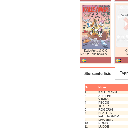
Kalle Anka & C:O
K
Nr 33: Kalle Anka & C:O
N
Topp
Storsamlerliste
Nr
Navn
1
KALLEMANN
2
STRILEN
3
VIKAN2
4
PECOS
5
JOKER
6
ROGER69
7
BEATLES
8
FANTINGMAR
9
MAKRIMA
10
ROMS
11
LUDDE