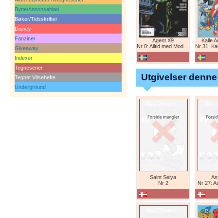
Bytte/Annonseblad
Bøker/Tidsskrifter
Disney
Fanziner
Agent X9
Kalle 
Nr 8: Alltid med Modesty Blaise
Nr 31: Kall
Giveaway
Indexer
Tegneserier
Utgivelser denne
Tegnet Vitsehefte
Underground
Saint Seiya
Ast
Nr 2
Nr 27: A