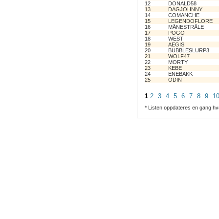
12
DONALD58
13
DAGJOHNNY
14
COMANCHE
15
LEGENDOFLORE
16
MÅNESTRÅLE
17
POGO
18
WEST
19
AEGIS
20
BUBBLESLURP3
21
WOLF47
22
MORTY
23
KEBE
24
ENEBAKK
25
ODIN
1
2
3
4
5
6
7
8
9
1
* Listen oppdateres en gang hv