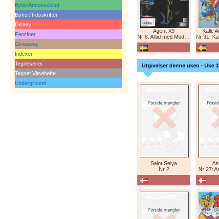
Bytte/Annonseblad
Bøker/Tidsskrifter
Disney
Agent X9
Kalle 
Fanziner
Nr 8: Alltid med Modesty Blaise
Nr 31: Kall
Giveaway
Indexer
Tegneserier
Utgivelser denne uken - Uke 3
Tegnet Vitsehefte
Underground
Saint Seiya
Ast
Nr 2
Nr 27: A