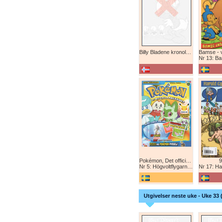
Billy Bladene kronologisk (abonnement)
Nr 13: Bamse-ju
Pokémon, Det officiella magazinet
9
Nr 5: Högvoltflygarna mot Svart Rayquaza!
Nr 17: Harald 
Utgivelser neste uke - Uke 33 