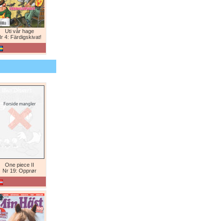
Uti vår hage
r 4: Färdigskivat!
One piece II
Nr 19: Opprør