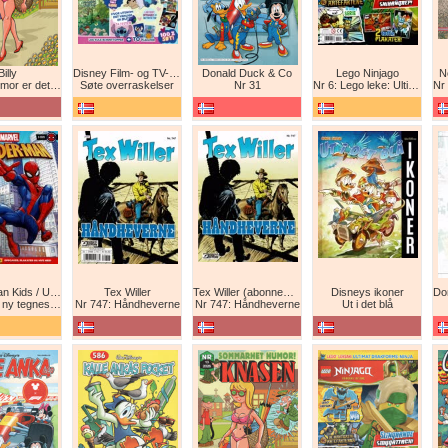
Billy
Disney Film- og TV-spesial
Donald Duck & Co
Lego Ninjago
N
det beste forsvar!
Søte overraskelser
Nr 31
Nr 6: Lego leke: Ultimat Ninja i drageform
Nr 1
Spider-Man Kids / Ultimate Spider-Man Magasin / Spider-Man Magasin / Spider-Man
Tex Willer
Tex Willer (abonnement)
Disneys ikoner
neserie! Maskinkrig!
Nr 747: Håndheverne
Nr 747: Håndheverne
Ut i det blå