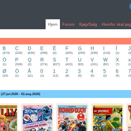
Hjem
Forum
Kjøp/Salg
Hvorfor skal je
B
C
D
E
É
F
G
H
I
Î
J
(473)
(228)
(636)
(298)
(4)
(405)
(265)
(339)
(133)
(1)
(
Ó
P
Q
R
S
T
U
V
W
X
x
(1)
(338)
(2)
(274)
(827)
(420)
(83)
(161)
(92)
(7)
(1
Ø
Ö
Å
0
1
2
3
4
5
6
7
(10)
(1)
(11)
(1)
(12)
(8)
(5)
(5)
(2)
(5)
(3
 (27.jul.2026 - 02.aug.2026)