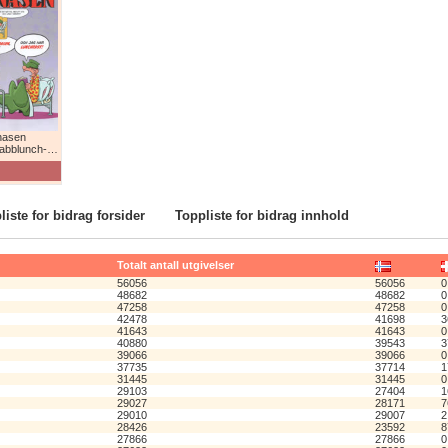
nasen
lunch-humor!
liste for bidrag forsider
Toppliste for bidrag innhold
Totalt antall utgivelser
56056
56056
0
48682
48682
0
47258
47258
0
42478
41698
3
41643
41643
0
40880
39543
3
39066
39066
0
37735
37714
1
31445
31445
0
29103
27404
1
29027
28171
7
29010
29007
2
28426
23592
8
27866
27866
0