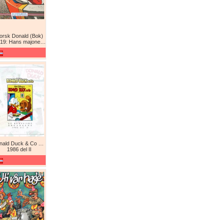
orsk Donald (Bok)
9: Hans majones Donald
Donald Duck & Co De komplette årgangene / De klassiske årgangene
1986 del II