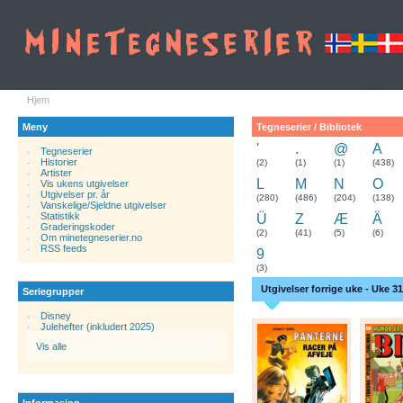
Hjem
Meny
Tegneserier / Bibliotek
'
.
@
A
Tegneserier
Historier
.
(2)
(1)
(1)
(438)
Artister
L
M
N
O
Vis ukens utgivelser
Utgivelser pr. år
(280)
(486)
(204)
(138)
Vanskelige/Sjeldne utgivelser
Statistikk
Ü
Z
Æ
Ä
Graderingskoder
(2)
(41)
(5)
(6)
Om minetegneserier.no
RSS feeds
9
(3)
Utgivelser forrige uke - Uke 31
Seriegrupper
Disney
Julehefter (inkludert 2025)
Vis alle