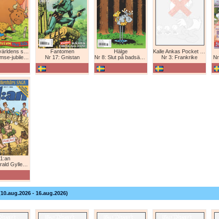
Bamse - världens starkaste björn
Fantomen
Hälge
Kalle Ankas Pocket Europaresor
bileum 1966-2026
Nr 17: Gnistan
Nr 8: Slut på badsäsongen!
Nr 3: Frankrike
Nr
1:an
Gyllenhårs saga
(10.aug.2026 - 16.aug.2026)