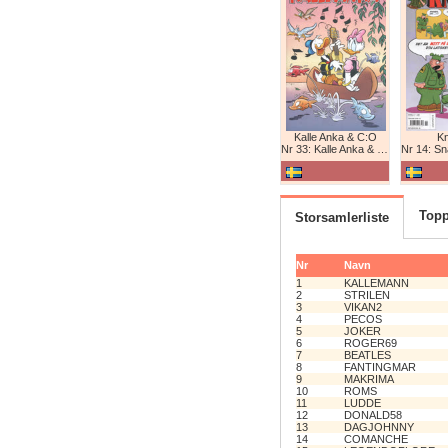
Kalle Anka & C:O
K
Nr 33: Kalle Anka & C:O
Nr 14: Snabb
Topp
Storsamlerliste
Nr
Navn
1
KALLEMANN
2
STRILEN
3
VIKAN2
4
PECOS
5
JOKER
6
ROGER69
7
BEATLES
8
FANTINGMAR
9
MAKRIMA
10
ROMS
11
LUDDE
12
DONALD58
13
DAGJOHNNY
14
COMANCHE