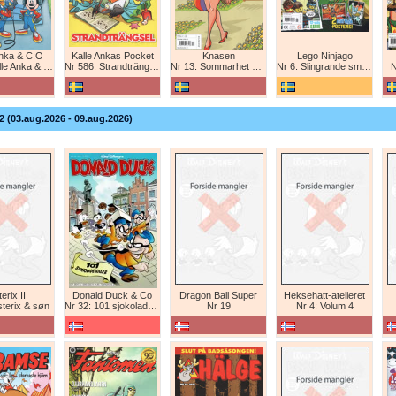
Anka & C:O
Kalle Ankas Pocket
Knasen
Lego Ninjago
e Anka & C:O
Nr 586: Strandträngsel
Nr 13: Sommarhet humor!
Nr 6: Slingrande smygattack!
N
2 (03.aug.2026 - 09.aug.2026)
erix II
Donald Duck & Co
Dragon Ball Super
Heksehatt-atelieret
sterix & søn
Nr 32: 101 sjokoladeboller
Nr 19
Nr 4: Volum 4