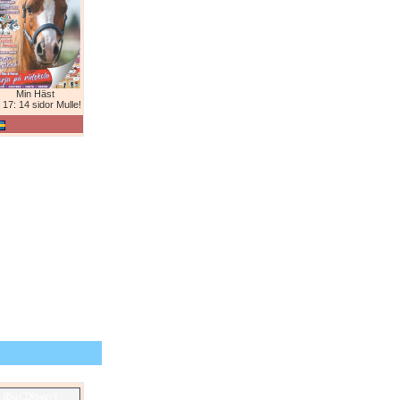
Min Häst
 17: 14 sidor Mulle!