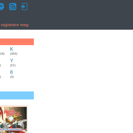
g registrere meg
K
318)
(393)
Y
)
(21)
8
)
(3)