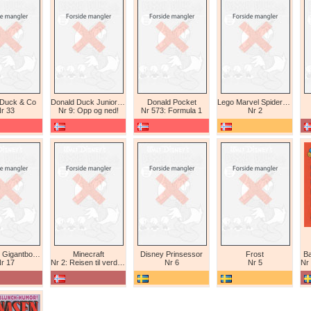
 Duck & Co
Donald Duck Junior (abonnement II)
Donald Pocket
Lego Marvel Spiderman
r 33
Nr 9: Opp og ned!
Nr 573: Formula 1
Nr 2
Tex Willer Gigantbok (bokhandel)
Minecraft
Disney Prinsessor
Frost
Ba
r 17
Nr 2: Reisen til verdens ende
Nr 6
Nr 5
Nr 