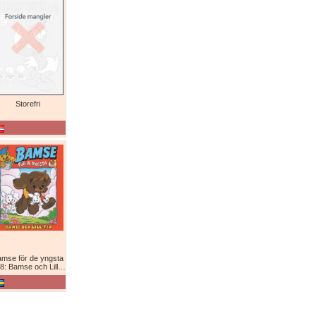
Storefri
mse för de yngsta
8: Bamse och Lill-Fia