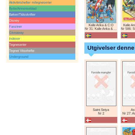
Aktivitetshefter m/tegneserier
Bytte/Annonseblad
Bøker/Tidsskrifter
Disney
Kalle Anka & C:O
Kalle A
Fanziner
Nr 31: Kalle Anka & C:O
Nr 586: St
Giveaway
Indexer
Tegneserier
Utgivelser denne
Tegnet Vitsehefte
Underground
Saint Seiya
Ast
Nr 2
Nr 27: A