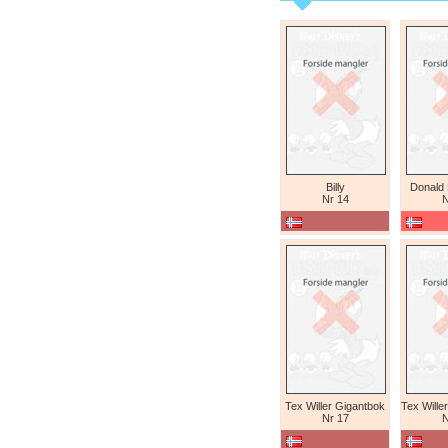
Billy
Donald
Nr 14
N
Tex Willer Gigantbok
Nr 17
N