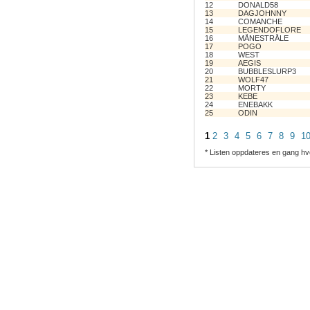
12
DONALD58
13
DAGJOHNNY
14
COMANCHE
15
LEGENDOFLORE
16
MÅNESTRÅLE
17
POGO
18
WEST
19
AEGIS
20
BUBBLESLURP3
21
WOLF47
22
MORTY
23
KEBE
24
ENEBAKK
25
ODIN
1
2
3
4
5
6
7
8
9
1
* Listen oppdateres en gang hv