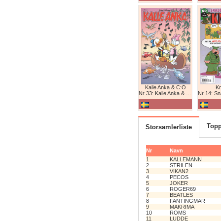
Kalle Anka & C:O
K
Nr 33: Kalle Anka & C:O
Nr 14: Snabb
Topp
Storsamlerliste
Nr
Navn
1
KALLEMANN
2
STRILEN
3
VIKAN2
4
PECOS
5
JOKER
6
ROGER69
7
BEATLES
8
FANTINGMAR
9
MAKRIMA
10
ROMS
11
LUDDE