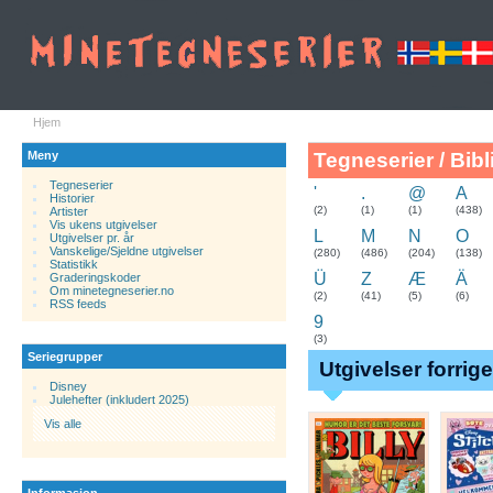
Hjem
Meny
Tegneserier / Bibl
Tegneserier
'
.
@
A
Historier
.
(2)
(1)
(1)
(438)
Artister
Vis ukens utgivelser
L
M
N
O
Utgivelser pr. år
Vanskelige/Sjeldne utgivelser
(280)
(486)
(204)
(138)
Statistikk
Ü
Z
Æ
Ä
Graderingskoder
Om minetegneserier.no
(2)
(41)
(5)
(6)
RSS feeds
9
(3)
Seriegrupper
Utgivelser forrig
Disney
Julehefter (inkludert 2025)
Vis alle