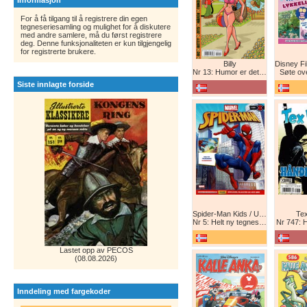
Informasjon
For å få tilgang til å registrere din egen
tegneseriesamling og mulighet for å diskutere
med andre samlere, må du først registrere
deg. Denne funksjonaliteten er kun tilgjengelig
for registrerte brukere.
Billy
Nr 13: Humor er det beste forsvar!
Søte ov
Siste innlagte forside
Spider-Man Kids / Ultimate Spider-Man Magasin / Spider-Man Magasin / Spider-Man
Tex
Nr 5: Helt ny tegneserie! Maskinkrig!
Nr 747: 
Lastet opp av PECOS
(08.08.2026)
Inndeling med fargekoder