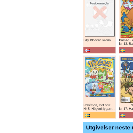
Billy Bladene kronologisk (abonnement)
Nr 13: Bamse-ju
Pokémon, Det officiella magazinet
9
Nr 5: Högvoltflygarna mot Svart Rayquaza!
Nr 17: Harald 
Utgivelser neste 