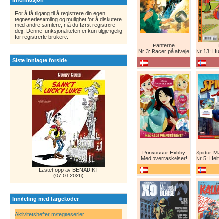
Informasjon
For å få tilgang til å registrere din egen
tegneseriesamling og mulighet for å diskutere
med andre samlere, må du først registrere
deg. Denne funksjonaliteten er kun tilgjengelig
for registrerte brukere.
Panterne
Nr 3: Racer på afveje
Nr 13: Humor er 
Siste innlagte forside
Prinsesser Hobby
Med overraskelser!
Nr 5: Helt ny teg
Lastet opp av BENADIKT
(07.08.2026)
Inndeling med fargekoder
Aktivitetshefter m/tegneserier