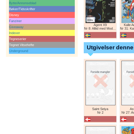
Bytte/Annonseblad
Bøker/Tidsskrifter
Disney
Fanziner
Agent X9
Kalle 
Giveaway
Nr 8: Alltid med Modesty Blaise
Nr 31: Kall
Indexer
Tegneserier
Tegnet Vitsehefte
Utgivelser denne
Underground
Saint Seiya
Ast
Nr 2
Nr 27: A