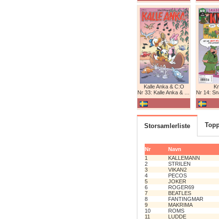
Kalle Anka & C:O
K
Nr 33: Kalle Anka & C:O
Nr 14: Snabb
Topp
Storsamlerliste
Nr
Navn
1
KALLEMANN
2
STRILEN
3
VIKAN2
4
PECOS
5
JOKER
6
ROGER69
7
BEATLES
8
FANTINGMAR
9
MAKRIMA
10
ROMS
11
LUDDE