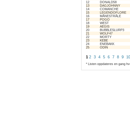
12
DONALD58
13
DAGJOHNNY
14
COMANCHE
15
LEGENDOFLORE
16
MÅNESTRÅLE
17
POGO
18
WEST
19
AEGIS
20
BUBBLESLURP3
21
WOLF47
22
MORTY
23
KEBE
24
ENEBAKK
25
ODIN
1
2
3
4
5
6
7
8
9
1
* Listen oppdateres en gang hv