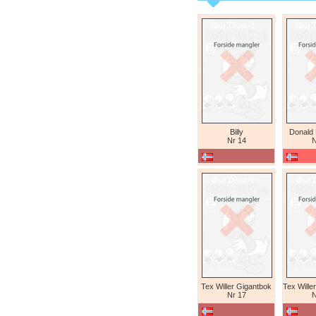
Billy
Donald
Nr 14
N
Tex Willer Gigantbok
Nr 17
N