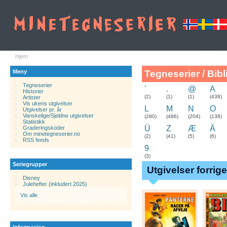
Hjem
Meny
Tegneserier / Bibl
Tegneserier
'
.
@
A
Historier
.
(2)
(1)
(1)
(438)
Artister
Vis ukens utgivelser
L
M
N
O
Utgivelser pr. år
Vanskelige/Sjeldne utgivelser
(280)
(486)
(204)
(138)
Statistikk
Ü
Z
Æ
Ä
Graderingskoder
Om minetegneserier.no
(2)
(41)
(5)
(6)
RSS feeds
9
(3)
Seriegrupper
Utgivelser forrig
Disney
Julehefter (inkludert 2025)
Vis alle