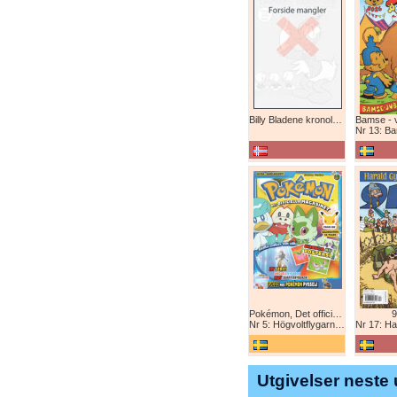
Billy Bladene kronologisk (abonnement)
Nr 13: Bamse-ju
Pokémon, Det officiella magazinet
9
Nr 5: Högvoltflygarna mot Svart Rayquaza!
Nr 17: Harald 
Utgivelser neste 