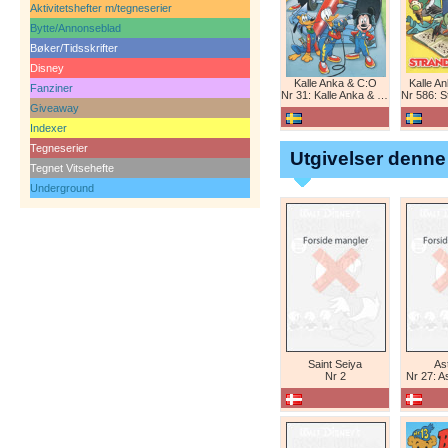
Aktivitetshefter m/tegneserier
Bytte/Annonseblad
Bøker/Tidsskrifter
Disney
Kalle Anka & C:O
Kalle A
Fanziner
Nr 31: Kalle Anka & C:O
Nr 586: St
Giveaway
Indexer
Tegneserier
Utgivelser denne
Tegnet Vitsehefte
Underground
Saint Seiya
Ast
Nr 2
Nr 27: A