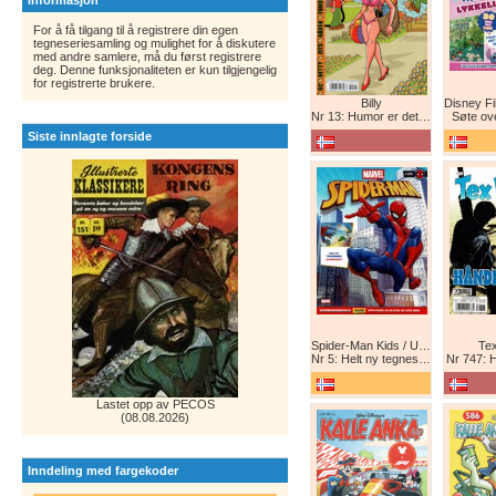
Informasjon
For å få tilgang til å registrere din egen
tegneseriesamling og mulighet for å diskutere
med andre samlere, må du først registrere
deg. Denne funksjonaliteten er kun tilgjengelig
for registrerte brukere.
Billy
Nr 13: Humor er det beste forsvar!
Søte ov
Siste innlagte forside
Spider-Man Kids / Ultimate Spider-Man Magasin / Spider-Man Magasin / Spider-Man
Tex
Nr 5: Helt ny tegneserie! Maskinkrig!
Nr 747: 
Lastet opp av PECOS
(08.08.2026)
Inndeling med fargekoder