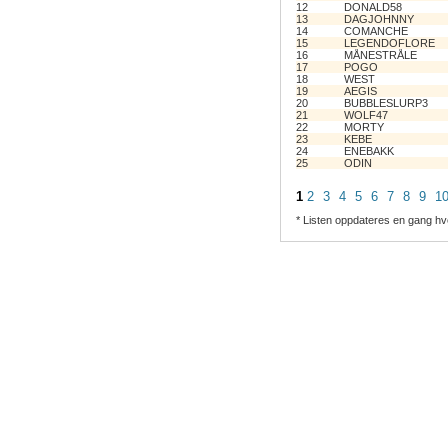
12
DONALD58
13
DAGJOHNNY
14
COMANCHE
15
LEGENDOFLORE
16
MÅNESTRÅLE
17
POGO
18
WEST
19
AEGIS
20
BUBBLESLURP3
21
WOLF47
22
MORTY
23
KEBE
24
ENEBAKK
25
ODIN
1
2
3
4
5
6
7
8
9
1
* Listen oppdateres en gang hv