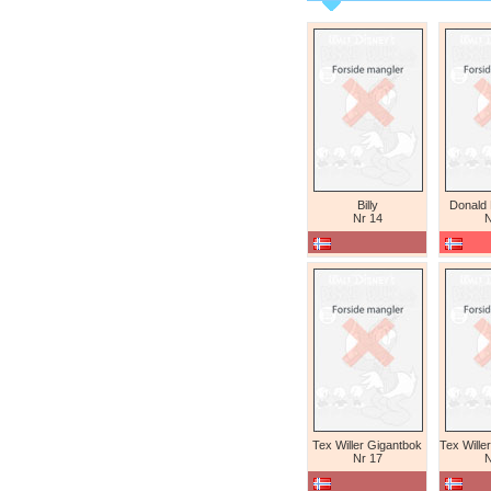
Billy
Donald
Nr 14
N
Tex Willer Gigantbok
Nr 17
N