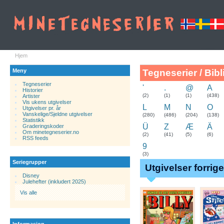
Hjem
Meny
Tegneserier / Bibl
Tegneserier
'
.
@
A
Historier
.
(2)
(1)
(1)
(438)
Artister
Vis ukens utgivelser
L
M
N
O
Utgivelser pr. år
Vanskelige/Sjeldne utgivelser
(280)
(486)
(204)
(138)
Statistikk
Ü
Z
Æ
Ä
Graderingskoder
Om minetegneserier.no
(2)
(41)
(5)
(6)
RSS feeds
9
(3)
Seriegrupper
Utgivelser forrig
Disney
Julehefter (inkludert 2025)
Vis alle