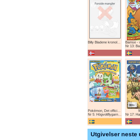
Billy Bladene kronologisk (abonnement)
Nr 13: Bamse-ju
Pokémon, Det officiella magazinet
9
Nr 5: Högvoltflygarna mot Svart Rayquaza!
Nr 17: Harald 
Utgivelser neste 