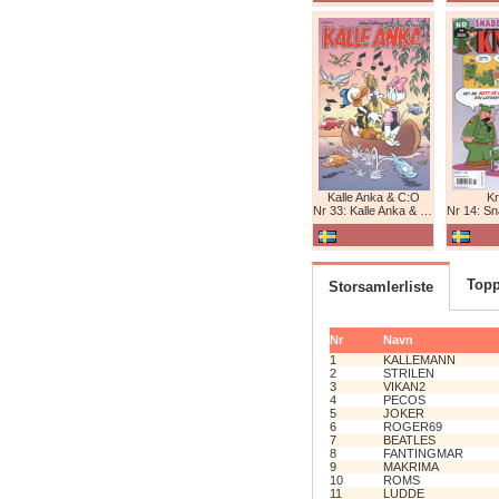
Kalle Anka & C:O
K
Nr 33: Kalle Anka & C:O
Nr 14: Snabb
Topp
Storsamlerliste
Nr
Navn
1
KALLEMANN
2
STRILEN
3
VIKAN2
4
PECOS
5
JOKER
6
ROGER69
7
BEATLES
8
FANTINGMAR
9
MAKRIMA
10
ROMS
11
LUDDE