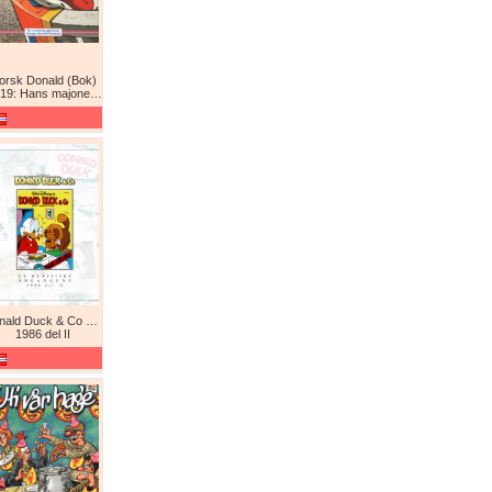
orsk Donald (Bok)
9: Hans majones Donald
Donald Duck & Co De komplette årgangene / De klassiske årgangene
1986 del II