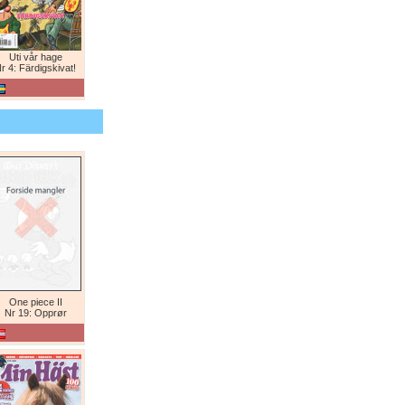
Uti vår hage
r 4: Färdigskivat!
One piece II
Nr 19: Opprør