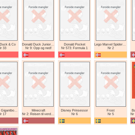
 Duck & Co
Donald Duck Junior (abonnement II)
Donald Pocket
Lego Marvel Spiderman
r 33
Nr 9: Opp og ned!
Nr 573: Formula 1
Nr 2
Tex Willer Gigantbok (bokhandel)
Minecraft
Disney Prinsessor
Frost
Ba
r 17
Nr 2: Reisen til verdens ende
Nr 6
Nr 5
Nr 