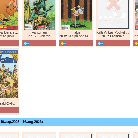
Bamse - världens starkaste björn
Fantomen
Hälge
Kalle Ankas Pocket Europaresor
bileum 1966-2026
Nr 17: Gnistan
Nr 8: Slut på badsäsongen!
Nr 3: Frankrike
Nr
1:an
Gyllenhårs saga
(10.aug.2026 - 16.aug.2026)