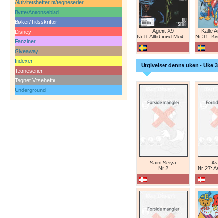
Aktivitetshefter m/tegneserier
Bytte/Annonseblad
Bøker/Tidsskrifter
Agent X9
Kalle 
Disney
Nr 8: Alltid med Modesty Blaise
Nr 31: Kall
Fanziner
Giveaway
Indexer
Utgivelser denne uken - Uke 3
Tegneserier
Tegnet Vitsehefte
Underground
Saint Seiya
Ast
Nr 2
Nr 27: A