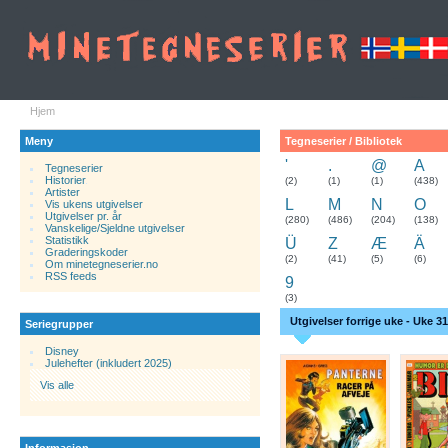
Hjem
Meny
Tegneserier / Bibliotek
'
.
@
A
Tegneserier
Historier
.
(2)
(1)
(1)
(438)
Artister
L
M
N
O
Vis ukens utgivelser
Utgivelser pr. år
(280)
(486)
(204)
(138)
Vanskelige/Sjeldne utgivelser
Statistikk
Ü
Z
Æ
Ä
Graderingskoder
(2)
(41)
(5)
(6)
Om minetegneserier.no
RSS feeds
9
(3)
Utgivelser forrige uke - Uke 31
Seriegrupper
Disney
Julehefter (inkludert 2025)
Vis alle