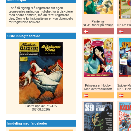
Informasjon
For å få tilgang til å registrere din egen
tegneseriesamling og mulighet for å diskutere
med andre samlere, må du først registrere
deg. Denne funksjonaliteten er kun tilgjengelig
Panterne
for registrerte brukere.
Nr 3: Racer på afveje
Nr 13: Humor er 
Siste innlagte forside
Prinsesser Hobby
Med overraskelser!
Nr 5: Helt ny teg
Lastet opp av PECOS
(07.08.2026)
Inndeling med fargekoder