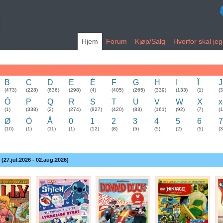
Hjem
Forum
Kjøp/Salg
Hvorfor skal je
B
C
D
E
É
F
G
H
I
Î
J
(473)
(228)
(636)
(298)
(4)
(405)
(265)
(339)
(133)
(1)
(
Ó
P
Q
R
S
T
U
V
W
X
x
(1)
(338)
(2)
(274)
(827)
(420)
(83)
(161)
(92)
(7)
(1
Ø
Ö
Å
0
1
2
3
4
5
6
7
(10)
(1)
(11)
(1)
(12)
(8)
(5)
(5)
(2)
(5)
(3
 (27.jul.2026 - 02.aug.2026)