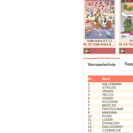
Kalle Anka & C:O
K
Nr 33: Kalle Anka & C:O
Nr 14: Snabb
Topp
Storsamlerliste
Nr
Navn
1
KALLEMANN
2
STRILEN
3
VIKAN2
4
PECOS
5
JOKER
6
ROGER69
7
BEATLES
8
FANTINGMAR
9
MAKRIMA
10
ROMS
11
LUDDE
12
DONALD58
13
DAGJOHNNY
14
COMANCHE