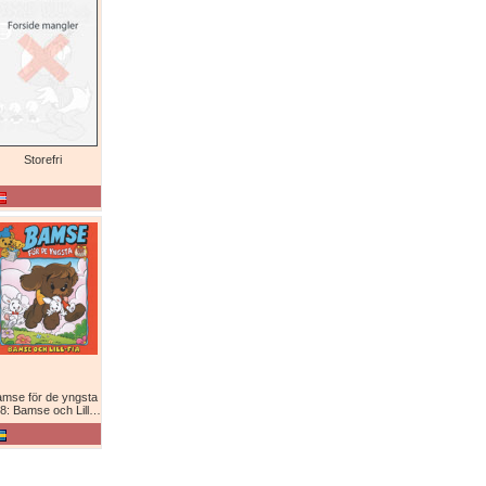
Storefri
mse för de yngsta
8: Bamse och Lill-Fia