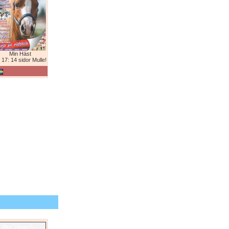
Min Häst
 17: 14 sidor Mulle!