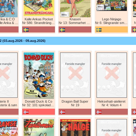
Anka & C:O
Kalle Ankas Pocket
Knasen
Lego Ninjago
e Anka & C:O
Nr 586: Strandträngsel
Nr 13: Sommarhet humor!
Nr 6: Slingrande smygattack!
N
2 (03.aug.2026 - 09.aug.2026)
erix II
Donald Duck & Co
Dragon Ball Super
Heksehatt-atelieret
sterix & søn
Nr 32: 101 sjokoladeboller
Nr 19
Nr 4: Volum 4