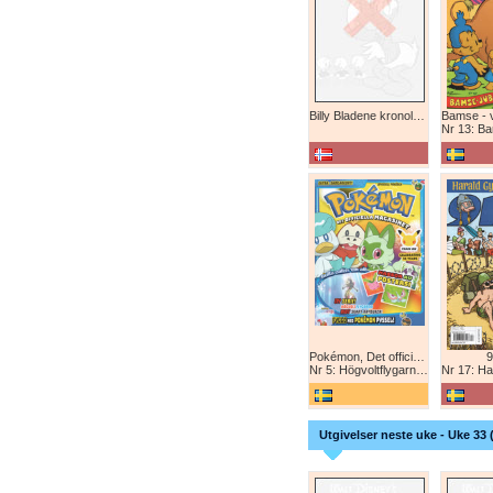
Billy Bladene kronologisk (abonnement)
Nr 13: Bamse-ju
Pokémon, Det officiella magazinet
9
Nr 5: Högvoltflygarna mot Svart Rayquaza!
Nr 17: Harald 
Utgivelser neste uke - Uke 33 