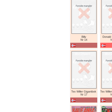
Billy
Donald
Nr 14
N
Tex Willer Gigantbok
Nr 17
N