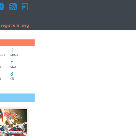
g registrere meg
K
318)
(393)
Y
)
(21)
8
)
(3)