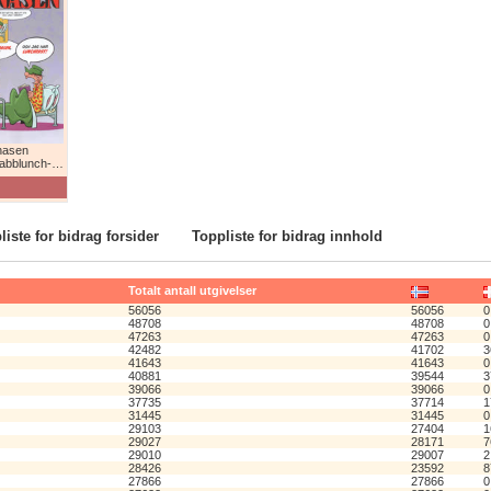
nasen
lunch-humor!
liste for bidrag forsider
Toppliste for bidrag innhold
Totalt antall utgivelser
56056
56056
0
48708
48708
0
47263
47263
0
42482
41702
3
41643
41643
0
40881
39544
3
39066
39066
0
37735
37714
1
31445
31445
0
29103
27404
1
29027
28171
7
29010
29007
2
28426
23592
8
27866
27866
0