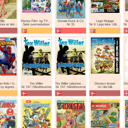
Billy
Disney Film- og TV-spesial
Donald Duck & Co
Lego Ninjago
N
det beste forsvar!
Søte overraskelser
Nr 31
Nr 6: Lego leke: Ultimat Ninja i drageform
Nr 1
Spider-Man Kids / Ultimate Spider-Man Magasin / Spider-Man Magasin / Spider-Man
Tex Willer
Tex Willer (abonnement)
Disneys ikoner
neserie! Maskinkrig!
Nr 747: Håndheverne
Nr 747: Håndheverne
Ut i det blå