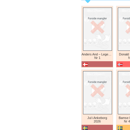
Anders And – Legendariske eventyr (Daniel Branca)
Donald
Nr 1
N
Jul i Ankeborg
Bamse K
2026
Nr 4