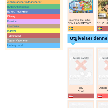
Aktivitetshefter m/tegneserier
Bytte/Annonseblad
Bøker/Tidsskrifter
Disney
Pokémon, Det officiella magazinet
9
Fanziner
Nr 5: Högvoltflygarna mot Svart Rayquaza!
Nr 17: Harald 
Giveaway
Indexer
Tegneserier
Utgivelser denne
Tegnet Vitsehefte
Underground
Billy
Donald
Nr 14
N