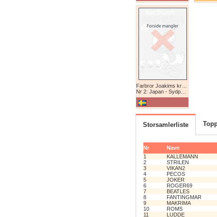
Farbror Joakims krönikor
Nr 2: Japan - Sydpolen - Afrika
Topp
Storsamlerliste
Nr
Navn
1
KALLEMANN
2
STRILEN
3
VIKAN2
4
PECOS
5
JOKER
6
ROGER69
7
BEATLES
8
FANTINGMAR
9
MAKRIMA
10
ROMS
11
LUDDE