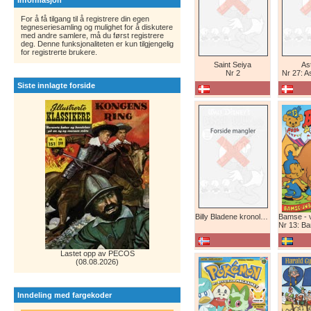
Informasjon
For å få tilgang til å registrere din egen
tegneseriesamling og mulighet for å diskutere
med andre samlere, må du først registrere
deg. Denne funksjonaliteten er kun tilgjengelig
for registrerte brukere.
Saint Seiya
Ast
Nr 2
Nr 27: A
Siste innlagte forside
Billy Bladene kronologisk (abonnement)
Nr 13: Bamse-ju
Lastet opp av PECOS
(08.08.2026)
Inndeling med fargekoder