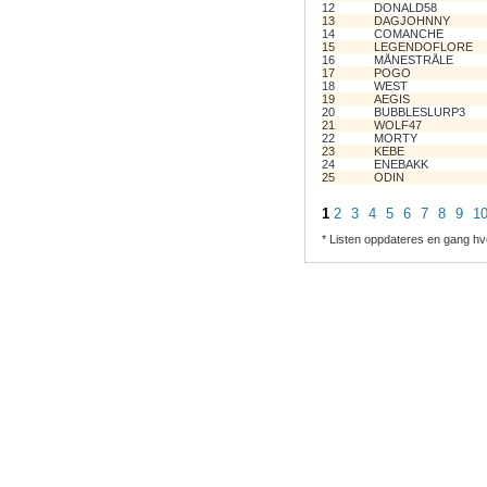
12
DONALD58
13
DAGJOHNNY
14
COMANCHE
15
LEGENDOFLORE
16
MÅNESTRÅLE
17
POGO
18
WEST
19
AEGIS
20
BUBBLESLURP3
21
WOLF47
22
MORTY
23
KEBE
24
ENEBAKK
25
ODIN
1
2
3
4
5
6
7
8
9
1
* Listen oppdateres en gang hv