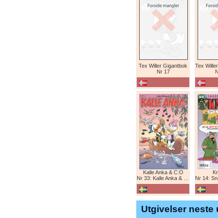
Tex Willer Gigantbok
Nr 17
N
Kalle Anka & C:O
K
Nr 33: Kalle Anka & C:O
Nr 14: Snabb
Utgivelser neste 