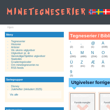
Hjem
Meny
Tegneserier / Bibl
Tegneserier
'
.
@
A
Historier
.
(2)
(1)
(1)
(438)
Artister
Vis ukens utgivelser
L
M
N
O
Utgivelser pr. år
Vanskelige/Sjeldne utgivelser
(280)
(486)
(204)
(138)
Statistikk
Ü
Z
Æ
Ä
Graderingskoder
Om minetegneserier.no
(2)
(41)
(5)
(6)
RSS feeds
9
(3)
Seriegrupper
Utgivelser forrig
Disney
Julehefter (inkludert 2025)
Vis alle