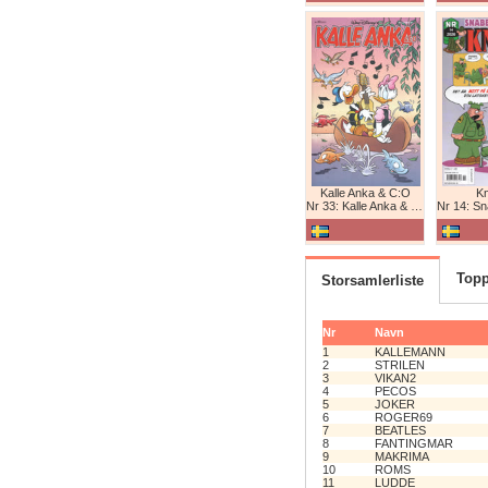
Kalle Anka & C:O
K
Nr 33: Kalle Anka & C:O
Nr 14: Snabb
Topp
Storsamlerliste
Nr
Navn
1
KALLEMANN
2
STRILEN
3
VIKAN2
4
PECOS
5
JOKER
6
ROGER69
7
BEATLES
8
FANTINGMAR
9
MAKRIMA
10
ROMS
11
LUDDE