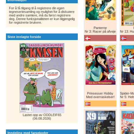
Informasjon
For å få tilgang til å registrere din egen
tegneseriesamling og mulighet for å diskutere
med andre samlere, må du først registrere
deg. Denne funksjonaliteten er kun tilgjengelig
for registrerte brukere.
Panterne
Nr 3: Racer på afveje
Nr 13: Humor er 
Siste innlagte forside
Prinsesser Hobby
Med overraskelser!
Nr 5: Helt ny teg
Lastet opp av ODDLEIF65
(06.08.2026)
Inndeling med fargekoder