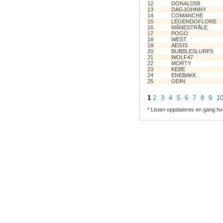
12
DONALD58
13
DAGJOHNNY
14
COMANCHE
15
LEGENDOFLORE
16
MÅNESTRÅLE
17
POGO
18
WEST
19
AEGIS
20
BUBBLESLURP3
21
WOLF47
22
MORTY
23
KEBE
24
ENEBAKK
25
ODIN
1
2
3
4
5
6
7
8
9
1
* Listen oppdateres en gang hv