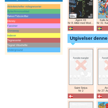
Aktivitetshefter m/tegneserier
Bytte/Annonseblad
Bøker/Tidsskrifter
Agent X9
Kalle 
Disney
Nr 8: Alltid med Modesty Blaise
Nr 31: Kall
Fanziner
Giveaway
Indexer
Utgivelser denne
Tegneserier
Tegnet Vitsehefte
Underground
Saint Seiya
Ast
Nr 2
Nr 27: A