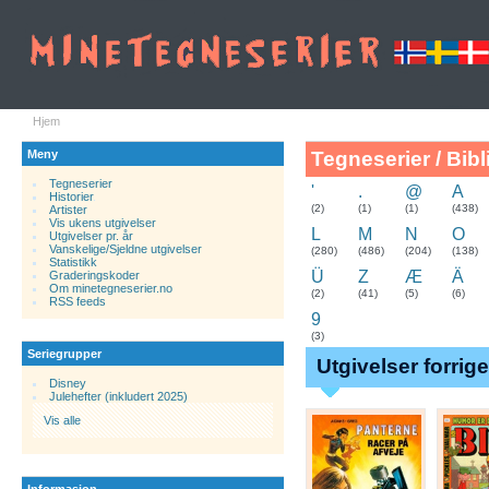
Hjem
Meny
Tegneserier / Bibl
Tegneserier
'
.
@
A
Historier
.
(2)
(1)
(1)
(438)
Artister
Vis ukens utgivelser
L
M
N
O
Utgivelser pr. år
Vanskelige/Sjeldne utgivelser
(280)
(486)
(204)
(138)
Statistikk
Ü
Z
Æ
Ä
Graderingskoder
Om minetegneserier.no
(2)
(41)
(5)
(6)
RSS feeds
9
(3)
Seriegrupper
Utgivelser forrig
Disney
Julehefter (inkludert 2025)
Vis alle