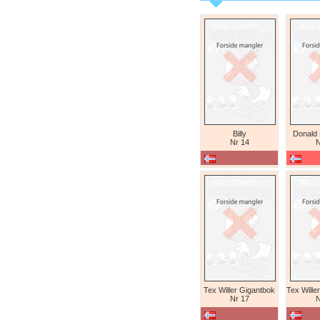
Billy
Donald
Nr 14
N
Tex Willer Gigantbok
Nr 17
N