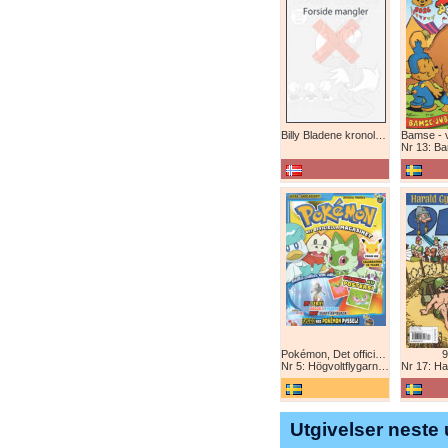
Billy Bladene kronologisk (abonnement)
Nr 13: Bamse-ju
Pokémon, Det officiella magazinet
9
Nr 5: Högvoltflygarna mot Svart Rayquaza!
Nr 17: Harald 
Utgivelser neste 