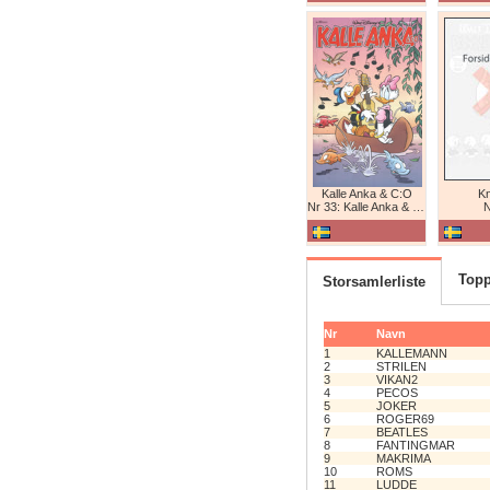
Kalle Anka & C:O
K
Nr 33: Kalle Anka & C:O
N
Topp
Storsamlerliste
Nr
Navn
1
KALLEMANN
2
STRILEN
3
VIKAN2
4
PECOS
5
JOKER
6
ROGER69
7
BEATLES
8
FANTINGMAR
9
MAKRIMA
10
ROMS
11
LUDDE