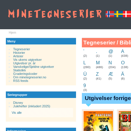
Hjem
Meny
Tegneserier / Bibl
Tegneserier
'
.
@
A
Historier
.
(2)
(1)
(1)
(438)
Artister
Vis ukens utgivelser
L
M
N
O
Utgivelser pr. år
Vanskelige/Sjeldne utgivelser
(280)
(486)
(204)
(138)
Statistikk
Ü
Z
Æ
Ä
Graderingskoder
Om minetegneserier.no
(2)
(41)
(5)
(6)
RSS feeds
9
(3)
Seriegrupper
Utgivelser forrig
Disney
Julehefter (inkludert 2025)
Vis alle