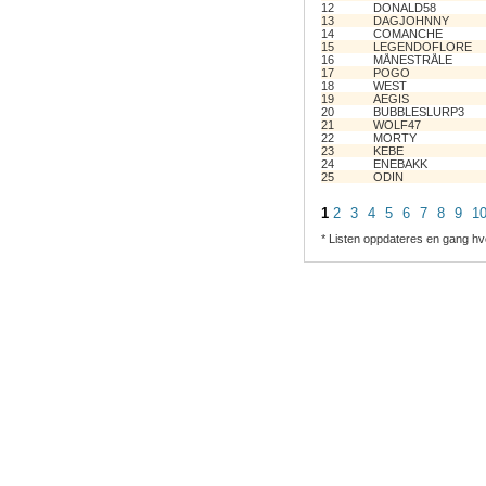
12
DONALD58
13
DAGJOHNNY
14
COMANCHE
15
LEGENDOFLORE
16
MÅNESTRÅLE
17
POGO
18
WEST
19
AEGIS
20
BUBBLESLURP3
21
WOLF47
22
MORTY
23
KEBE
24
ENEBAKK
25
ODIN
1
2
3
4
5
6
7
8
9
1
* Listen oppdateres en gang hv