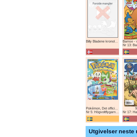
Billy Bladene kronologisk (abonnement)
Nr 13: Bamse-ju
Pokémon, Det officiella magazinet
9
Nr 5: Högvoltflygarna mot Svart Rayquaza!
Nr 17: Harald 
Utgivelser neste 