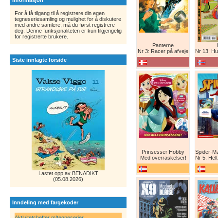
Informasjon
For å få tilgang til å registrere din egen
tegneseriesamling og mulighet for å diskutere
med andre samlere, må du først registrere
deg. Denne funksjonaliteten er kun tilgjengelig
for registrerte brukere.
Panterne
Nr 3: Racer på afveje
Nr 13: Humor er 
Siste innlagte forside
Prinsesser Hobby
Med overraskelser!
Nr 5: Helt ny teg
Lastet opp av BENADIKT
(05.08.2026)
Inndeling med fargekoder
Aktivitetshefter m/tegneserier