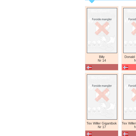
Billy
Donald
Nr 14
N
Tex Willer Gigantbok
Nr 17
N