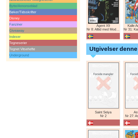
Bytte/Annonseblad
Bøker/Tidsskrifter
Disney
Fanziner
Agent X9
Kalle 
Nr 8: Alltid med Modesty Blaise
Nr 31: Kall
Giveaway
Indexer
Tegneserier
Utgivelser denne
Tegnet Vitsehefte
Underground
Saint Seiya
Ast
Nr 2
Nr 27: A