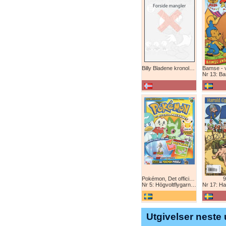
Billy Bladene kronologisk (abonnement)
Nr 13: Bamse-ju
Pokémon, Det officiella magazinet
9
Nr 5: Högvoltflygarna mot Svart Rayquaza!
Nr 17: Harald 
Utgivelser neste 