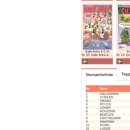
Kalle Anka & C:O
K
Nr 33: Kalle Anka & C:O
Nr 14: Snabb
Topp
Storsamlerliste
Nr
Navn
1
KALLEMANN
2
STRILEN
3
VIKAN2
4
PECOS
5
JOKER
6
ROGER69
7
BEATLES
8
FANTINGMAR
9
MAKRIMA
10
ROMS
11
LUDDE