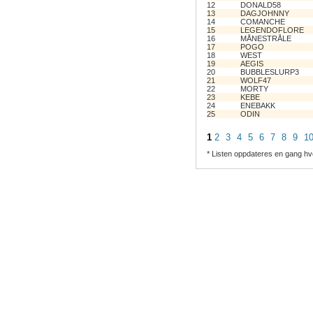
12
DONALD58
13
DAGJOHNNY
14
COMANCHE
15
LEGENDOFLORE
16
MÅNESTRÅLE
17
POGO
18
WEST
19
AEGIS
20
BUBBLESLURP3
21
WOLF47
22
MORTY
23
KEBE
24
ENEBAKK
25
ODIN
1
2
3
4
5
6
7
8
9
1
* Listen oppdateres en gang hv