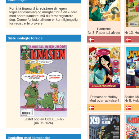
Informasjon
For å få tilgang til å registrere din egen
tegneseriesamling og mulighet for å diskutere
med andre samlere, må du først registrere
deg. Denne funksjonaliteten er kun tilgjengelig
for registrerte brukere.
Panterne
Nr 3: Racer på afveje
Nr 13: Humor er 
Siste innlagte forside
Prinsesser Hobby
Med overraskelser!
Nr 5: Helt ny teg
Lastet opp av ODDLEIF65
(06.08.2026)
Inndeling med fargekoder