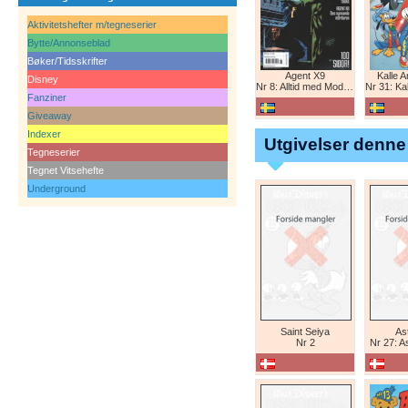
Aktivitetshefter m/tegneserier
Bytte/Annonseblad
Bøker/Tidsskrifter
Agent X9
Kalle 
Disney
Nr 8: Alltid med Modesty Blaise
Nr 31: Kall
Fanziner
Giveaway
Indexer
Utgivelser denne
Tegneserier
Tegnet Vitsehefte
Underground
Saint Seiya
Ast
Nr 2
Nr 27: A