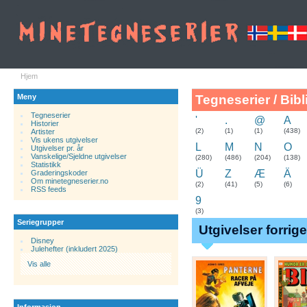
Hjem
Meny
Tegneserier / Bibl
Tegneserier
'
.
@
A
Historier
.
(2)
(1)
(1)
(438)
Artister
Vis ukens utgivelser
L
M
N
O
Utgivelser pr. år
Vanskelige/Sjeldne utgivelser
(280)
(486)
(204)
(138)
Statistikk
Ü
Z
Æ
Ä
Graderingskoder
Om minetegneserier.no
(2)
(41)
(5)
(6)
RSS feeds
9
(3)
Seriegrupper
Utgivelser forrig
Disney
Julehefter (inkludert 2025)
Vis alle