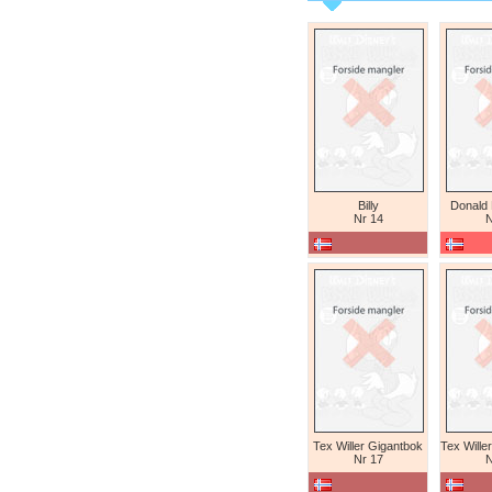
Billy
Donald
Nr 14
N
Tex Willer Gigantbok
Nr 17
N