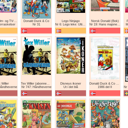
Disney Film- og TV-spesial
Donald Duck & Co
Lego Ninjago
Norsk Donald (Bok)
erraskelser
Nr 31
Nr 6: Lego leke: Ultimat Ninja i drageform
Nr 19: Hans majones Donald
M
 Willer
Tex Willer (abonnement)
Disneys ikoner
Donald Duck & Co De komplette årgangene / De klassiske årgangene
Håndheverne
Nr 747: Håndheverne
Ut i det blå
1986 del II
Nr 8