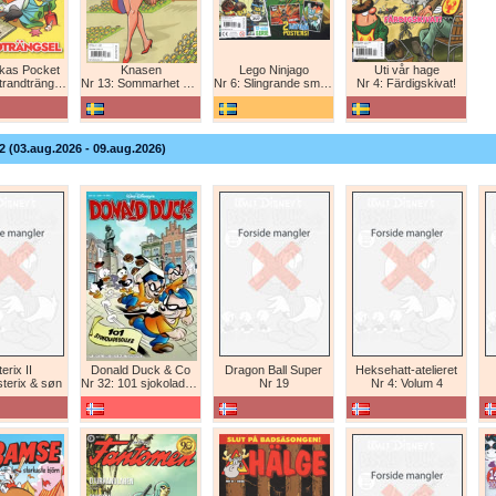
nkas Pocket
Knasen
Lego Ninjago
Uti vår hage
randträngsel
Nr 13: Sommarhet humor!
Nr 6: Slingrande smygattack!
Nr 4: Färdigskivat!
2 (03.aug.2026 - 09.aug.2026)
erix II
Donald Duck & Co
Dragon Ball Super
Heksehatt-atelieret
sterix & søn
Nr 32: 101 sjokoladeboller
Nr 19
Nr 4: Volum 4