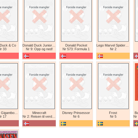
 Duck & Co
Donald Duck Junior (abonnement II)
Donald Pocket
Lego Marvel Spiderman
r 33
Nr 9: Opp og ned!
Nr 573: Formula 1
Nr 2
Tex Willer Gigantbok (bokhandel)
Minecraft
Disney Prinsessor
Frost
Ba
r 17
Nr 2: Reisen til verdens ende
Nr 6
Nr 5
Nr 