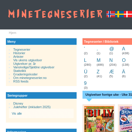
Hjem
Meny
Tegneserier / Bibliotek
'
.
@
A
Tegneserier
Historier
.
(2)
(1)
(1)
(438)
Artister
L
M
N
O
Vis ukens utgivelser
Utgivelser pr. år
(280)
(486)
(204)
(138)
Vanskelige/Sjeldne utgivelser
Statistikk
Ü
Z
Æ
Ä
Graderingskoder
(2)
(41)
(5)
(6)
Om minetegneserier.no
RSS feeds
9
(3)
Utgivelser forrige uke - Uke 31
Seriegrupper
Disney
Julehefter (inkludert 2025)
Vis alle