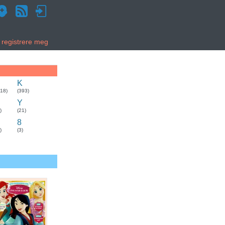
g registrere meg
K
318)
(393)
Y
)
(21)
8
)
(3)