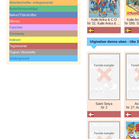
Aktivitetshefter m/tegneserier
Bytte/Annonseblad
Bøker/Tidsskrifter
Kalle Anka & C:O
Kalle A
Disney
Nr 31: Kalle Anka & C:O
Nr 586: St
Fanziner
Giveaway
Indexer
Utgivelser denne uken - Uke 3
Tegneserier
Tegnet Vitsehefte
Underground
Saint Seiya
Ast
Nr 2
Nr 27: A