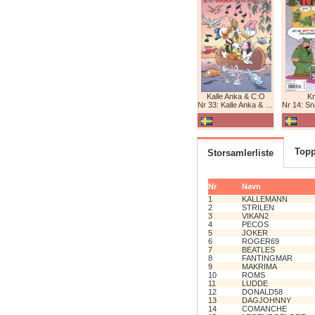
Kalle Anka & C:O
K
Nr 33: Kalle Anka & C:O
Nr 14: Snabb
Topp
Storsamlerliste
Nr
Navn
1
KALLEMANN
2
STRILEN
3
VIKAN2
4
PECOS
5
JOKER
6
ROGER69
7
BEATLES
8
FANTINGMAR
9
MAKRIMA
10
ROMS
11
LUDDE
12
DONALD58
13
DAGJOHNNY
14
COMANCHE