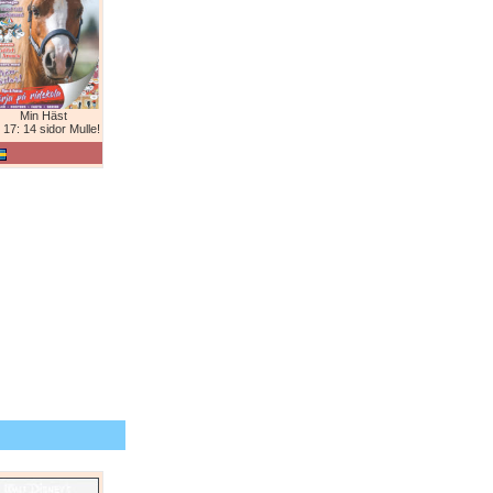
Min Häst
 17: 14 sidor Mulle!