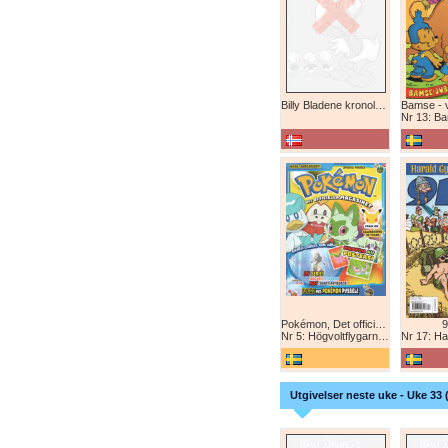
Billy Bladene kronologisk (abonnement)
Nr 13: Bamse-ju
Pokémon, Det officiella magazinet
9
Nr 5: Högvoltflygarna mot Svart Rayquaza!
Nr 17: Harald 
Utgivelser neste uke - Uke 33 