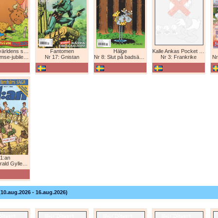
Bamse - världens starkaste björn
Fantomen
Hälge
Kalle Ankas Pocket Europaresor
bileum 1966-2026
Nr 17: Gnistan
Nr 8: Slut på badsäsongen!
Nr 3: Frankrike
Nr
1:an
Gyllenhårs saga
(10.aug.2026 - 16.aug.2026)