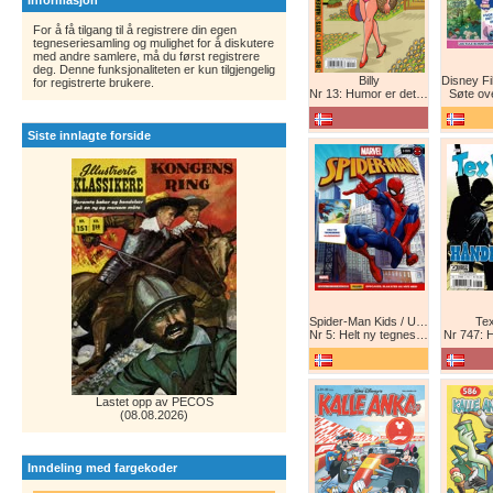
Informasjon
For å få tilgang til å registrere din egen
tegneseriesamling og mulighet for å diskutere
med andre samlere, må du først registrere
deg. Denne funksjonaliteten er kun tilgjengelig
Billy
for registrerte brukere.
Nr 13: Humor er det beste forsvar!
Søte ov
Siste innlagte forside
Spider-Man Kids / Ultimate Spider-Man Magasin / Spider-Man Magasin / Spider-Man
Tex
Nr 5: Helt ny tegneserie! Maskinkrig!
Nr 747: 
Lastet opp av PECOS
(08.08.2026)
Inndeling med fargekoder