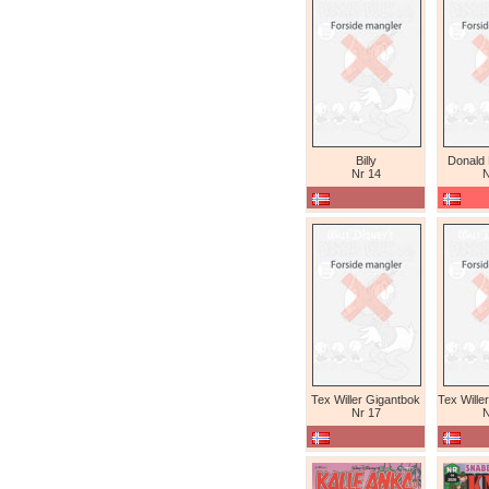
Billy
Donald
Nr 14
N
Tex Willer Gigantbok
Nr 17
N