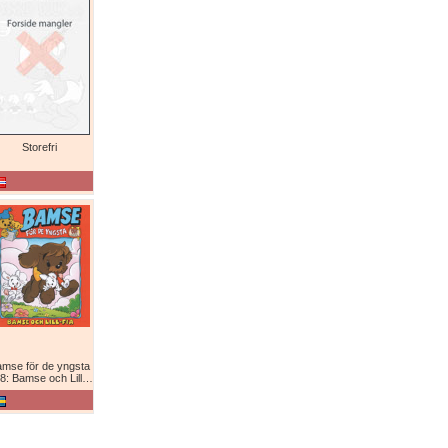
Storefri
mse för de yngsta
8: Bamse och Lill-Fia