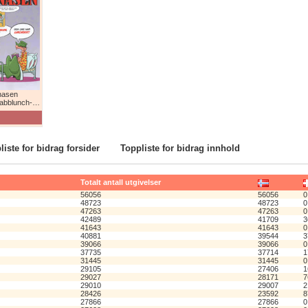
nasen
lunch-humor!
liste for bidrag forsider
Toppliste for bidrag innhold
Totalt antall utgivelser
56056
56056
0
48723
48723
0
47263
47263
0
42489
41709
3
41643
41643
0
40881
39544
3
39066
39066
0
37735
37714
1
31445
31445
0
29105
27406
1
29027
28171
7
29010
29007
2
28426
23592
8
27866
27866
0