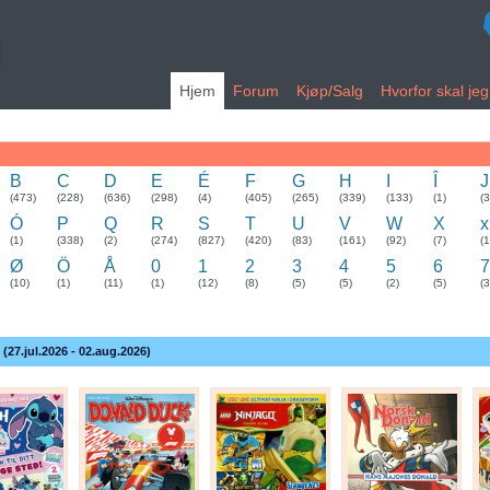
Hjem
Forum
Kjøp/Salg
Hvorfor skal je
B
C
D
E
É
F
G
H
I
Î
J
(473)
(228)
(636)
(298)
(4)
(405)
(265)
(339)
(133)
(1)
(
Ó
P
Q
R
S
T
U
V
W
X
x
(1)
(338)
(2)
(274)
(827)
(420)
(83)
(161)
(92)
(7)
(1
Ø
Ö
Å
0
1
2
3
4
5
6
7
(10)
(1)
(11)
(1)
(12)
(8)
(5)
(5)
(2)
(5)
(3
 (27.jul.2026 - 02.aug.2026)