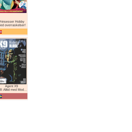
Prinsesser Hobby
ed overraskelser!
Agent X9
: Alltid med Modesty Blaise