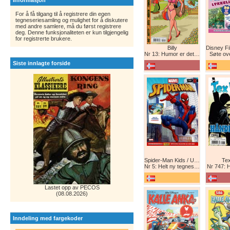
Informasjon
For å få tilgang til å registrere din egen
tegneseriesamling og mulighet for å diskutere
med andre samlere, må du først registrere
deg. Denne funksjonaliteten er kun tilgjengelig
for registrerte brukere.
Billy
Nr 13: Humor er det beste forsvar!
Søte ov
Siste innlagte forside
Spider-Man Kids / Ultimate Spider-Man Magasin / Spider-Man Magasin / Spider-Man
Tex
Nr 5: Helt ny tegneserie! Maskinkrig!
Nr 747: 
Lastet opp av PECOS
(08.08.2026)
Inndeling med fargekoder