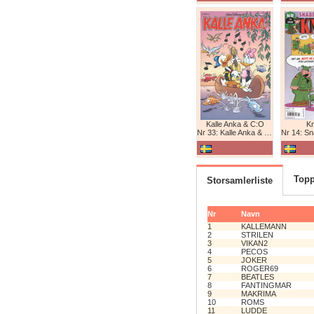
Kalle Anka & C:O
K
Nr 33: Kalle Anka & C:O
Nr 14: Snabb
Topp
Storsamlerliste
Nr
Navn
1
KALLEMANN
2
STRILEN
3
VIKAN2
4
PECOS
5
JOKER
6
ROGER69
7
BEATLES
8
FANTINGMAR
9
MAKRIMA
10
ROMS
11
LUDDE