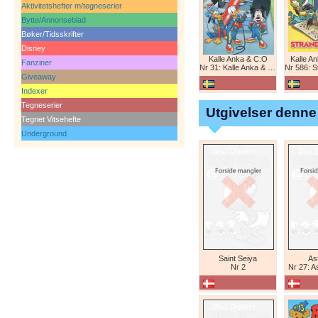
Aktivitetshefter m/tegneserier
Bytte/Annonseblad
Bøker/Tidsskrifter
Disney
Kalle Anka & C:O
Kalle A
Fanziner
Nr 31: Kalle Anka & C:O
Nr 586: St
Giveaway
Indexer
Tegneserier
Utgivelser denne
Tegnet Vitsehefte
Underground
Saint Seiya
Ast
Nr 2
Nr 27: A