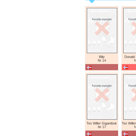
Billy
Donald
Nr 14
N
Tex Willer Gigantbok
Nr 17
N