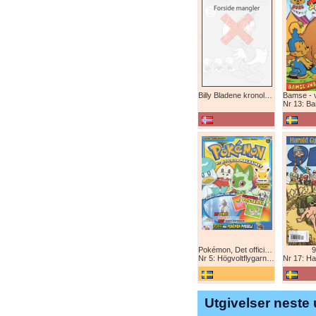
Billy Bladene kronologisk (abonnement)
Nr 13: Bamse-ju
Pokémon, Det officiella magazinet
9
Nr 5: Högvoltflygarna mot Svart Rayquaza!
Nr 17: Harald 
Utgivelser neste 