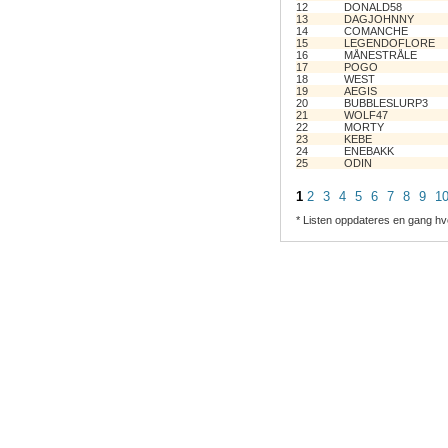
12
DONALD58
13
DAGJOHNNY
14
COMANCHE
15
LEGENDOFLORE
16
MÅNESTRÅLE
17
POGO
18
WEST
19
AEGIS
20
BUBBLESLURP3
21
WOLF47
22
MORTY
23
KEBE
24
ENEBAKK
25
ODIN
1
2
3
4
5
6
7
8
9
1
* Listen oppdateres en gang hv