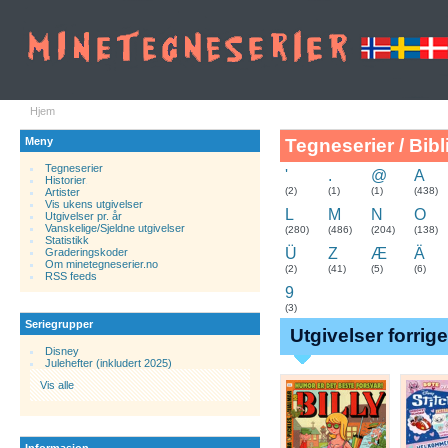
Hjem
Meny
Tegneserier / Bibl
Tegneserier
'
.
@
A
Historier
.
(2)
(1)
(1)
(438)
Artister
Vis ukens utgivelser
L
M
N
O
Utgivelser pr. år
Vanskelige/Sjeldne utgivelser
(280)
(486)
(204)
(138)
Statistikk
Ü
Z
Æ
Ä
Graderingskoder
Om minetegneserier.no
(2)
(41)
(5)
(6)
RSS feeds
9
(3)
Seriegrupper
Utgivelser forrig
Disney
Julehefter (inkludert 2025)
Vis alle