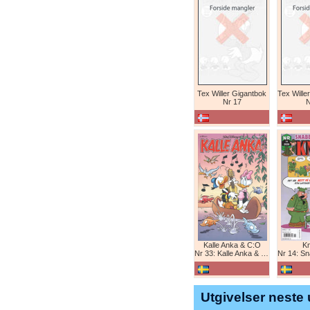
Tex Willer Gigantbok
Nr 17
N
Kalle Anka & C:O
K
Nr 33: Kalle Anka & C:O
Nr 14: Snabb
Utgivelser neste 