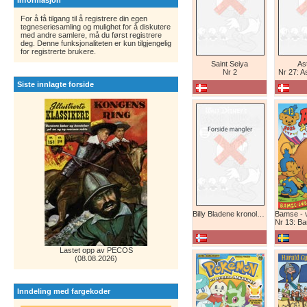
Informasjon
For å få tilgang til å registrere din egen
tegneseriesamling og mulighet for å diskutere
med andre samlere, må du først registrere
deg. Denne funksjonaliteten er kun tilgjengelig
for registrerte brukere.
Saint Seiya
Ast
Nr 2
Nr 27: A
Siste innlagte forside
Billy Bladene kronologisk (abonnement)
Nr 13: Bamse-ju
Lastet opp av PECOS
(08.08.2026)
Inndeling med fargekoder