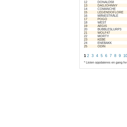
12
DONALD58
13
DAGJOHNNY
14
COMANCHE
15
LEGENDOFLORE
16
MÅNESTRÅLE
17
POGO
18
WEST
19
AEGIS
20
BUBBLESLURP3
21
WOLF47
22
MORTY
23
KEBE
24
ENEBAKK
25
ODIN
1
2
3
4
5
6
7
8
9
1
* Listen oppdateres en gang hv