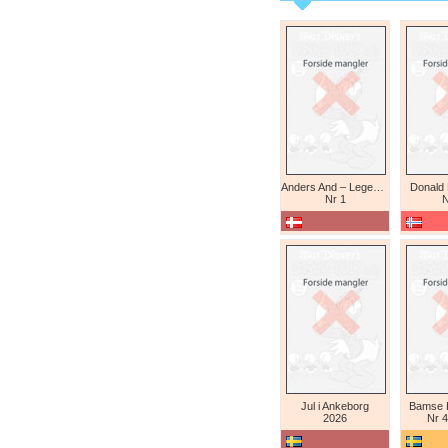
Anders And – Legendariske eventyr (Daniel Branca)
Donald
Nr 1
N
Jul i Ankeborg
Bamse K
2026
Nr 4