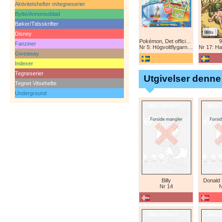
Aktivitetshefter m/tegneserier
Bytte/Annonseblad
Bøker/Tidsskrifter
Disney
Pokémon, Det officiella magazinet
9
Fanziner
Nr 5: Högvoltflygarna mot Svart Rayquaza!
Nr 17: Harald 
Giveaway
Indexer
Tegneserier
Utgivelser denne
Tegnet Vitsehefte
Underground
Billy
Donald
Nr 14
N