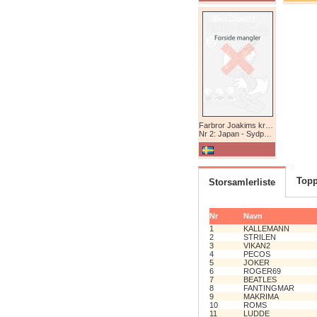
Farbror Joakims krönikor
Nr 2: Japan - Sydpolen - Afrika
Topp
Storsamlerliste
Nr
Navn
1
KALLEMANN
2
STRILEN
3
VIKAN2
4
PECOS
5
JOKER
6
ROGER69
7
BEATLES
8
FANTINGMAR
9
MAKRIMA
10
ROMS
11
LUDDE