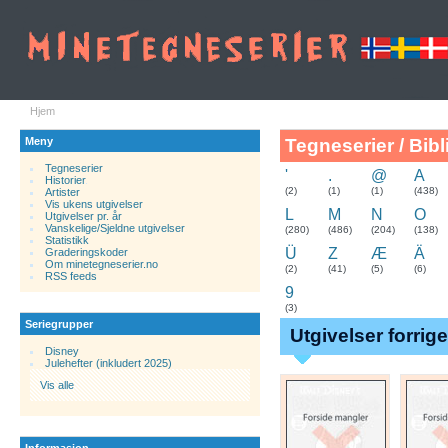
Hjem
Meny
Tegneserier / Bibl
Tegneserier
'
.
@
A
Historier
.
(2)
(1)
(1)
(438)
Artister
Vis ukens utgivelser
L
M
N
O
Utgivelser pr. år
Vanskelige/Sjeldne utgivelser
(280)
(486)
(204)
(138)
Statistikk
Ü
Z
Æ
Ä
Graderingskoder
Om minetegneserier.no
(2)
(41)
(5)
(6)
RSS feeds
9
(3)
Seriegrupper
Utgivelser forrig
Disney
Julehefter (inkludert 2025)
Vis alle