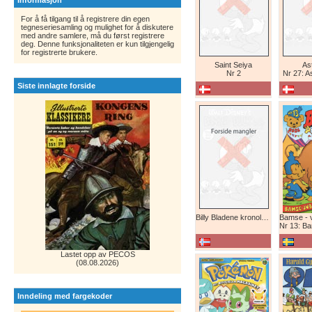
Informasjon
For å få tilgang til å registrere din egen
tegneseriesamling og mulighet for å diskutere
med andre samlere, må du først registrere
deg. Denne funksjonaliteten er kun tilgjengelig
for registrerte brukere.
Saint Seiya
Ast
Nr 2
Nr 27: A
Siste innlagte forside
Billy Bladene kronologisk (abonnement)
Nr 13: Bamse-ju
Lastet opp av PECOS
(08.08.2026)
Inndeling med fargekoder