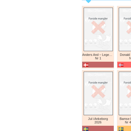
Anders And – Legendariske eventyr (Daniel Branca)
Donald
Nr 1
N
Jul i Ankeborg
Bamse K
2026
Nr 4