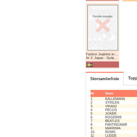
Farbror Joakims krönikor
Nr 2: Japan - Sydpolen - Afrika
Topp
Storsamlerliste
Nr
Navn
1
KALLEMANN
2
STRILEN
3
VIKAN2
4
PECOS
5
JOKER
6
ROGER69
7
BEATLES
8
FANTINGMAR
9
MAKRIMA
10
ROMS
11
LUDDE