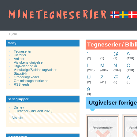
Hjem
Meny
Tegneserier / Bibl
Tegneserier
'
.
@
A
Historier
.
(2)
(1)
(1)
(438)
Artister
Vis ukens utgivelser
L
M
N
O
Utgivelser pr. år
Vanskelige/Sjeldne utgivelser
(280)
(486)
(204)
(138)
Statistikk
Ü
Z
Æ
Ä
Graderingskoder
Om minetegneserier.no
(2)
(41)
(5)
(6)
RSS feeds
9
(3)
Seriegrupper
Utgivelser forrig
Disney
Julehefter (inkludert 2025)
Vis alle