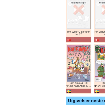
Tex Willer Gigantbok
Nr 17
N
Kalle Anka & C:O
K
Nr 33: Kalle Anka & C:O
Nr 14: Snabb
Utgivelser neste 