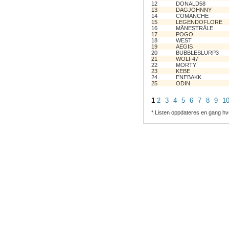
12
DONALD58
13
DAGJOHNNY
14
COMANCHE
15
LEGENDOFLORE
16
MÅNESTRÅLE
17
POGO
18
WEST
19
AEGIS
20
BUBBLESLURP3
21
WOLF47
22
MORTY
23
KEBE
24
ENEBAKK
25
ODIN
1
2
3
4
5
6
7
8
9
1
* Listen oppdateres en gang hv