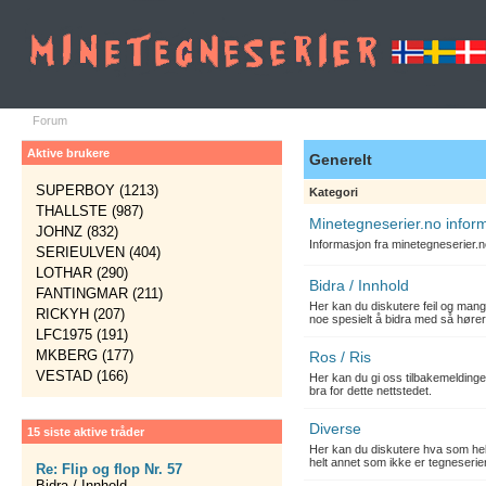
Forum
Aktive brukere
Generelt
SUPERBOY (1213)
Kategori
THALLSTE (987)
Minetegneserier.no infor
JOHNZ (832)
Informasjon fra minetegneserier.
SERIEULVEN (404)
LOTHAR (290)
Bidra / Innhold
FANTINGMAR (211)
Her kan du diskutere feil og mang
RICKYH (207)
noe spesielt å bidra med så hører
LFC1975 (191)
MKBERG (177)
Ros / Ris
VESTAD (166)
Her kan du gi oss tilbakemelding
bra for dette nettstedet.
Diverse
15 siste aktive tråder
Her kan du diskutere hva som hels
helt annet som ikke er tegneserier
Re: Flip og flop Nr. 57
Bidra / Innhold