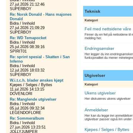
27.jul.2026 21:12:46
SUPERBOY
Teknisk
Re: Norsk Donald - Hans majones
Donald
Kategori
Bidra / Innhold
27.jul.2026 21:09:29
Feil med nettsidene våre
SUPERBOY
Finner du en feil på nettsidene ti
Re: WD Temapocket
melding her.
Bidra / Innhold
25.jul.2026 08:39:16
Endringsønsker
SPIRIT01
Her legger du inn endringsønsker
Re: sprint spesial - Skatten i San
funksjonalitet du mener minetegn
Inferno
Bidra / Innhold
12.jul.2026 18:03:32
SUPERBOY
Utgivelser
W.i.t.c.h. blader ønskes kjøpt
Kjøpes / Selges / Byttes
Kategori
11.jul.2026 14:13:15
Ukens utgivelser
DOVENLORI
Her diskuteres ukens utgivelser
Re: Manglende utgivelser
Bidra / Innhold
05.jul.2026 09:32:34
Anmeldelser
LEGENDOFLORE
Her kan du legge inn anmeldelser 
Re: Sommeralbum
utgivelser passer også inn under 
Bidra / Innhold
27.jun.2026 13:23:51
Kjøpes / Selges / Byttes
JOLLYJUMPER