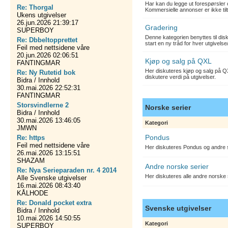
Har kan du legge ut forespørsler 
Re: Thorgal
Kommersielle annonser er ikke tilt
Ukens utgivelser
26.jun.2026 21:39:17
Gradering
SUPERBOY
Denne kategorien benyttes til dis
Re: Dbbeltopprettet
start en ny tråd for hver utgivelse
Feil med nettsidene våre
20.jun.2026 02:06:51
Kjøp og salg på QXL
FANTINGMAR
Her diskuteres kjøp og salg på QX
Re: Ny Rutetid bok
diskutere verdi på utgivelser.
Bidra / Innhold
30.mai.2026 22:52:31
FANTINGMAR
Storsvindlerne 2
Norske serier
Bidra / Innhold
30.mai.2026 13:46:05
Kategori
JMWN
Pondus
Re: https
Feil med nettsidene våre
Her diskuteres Pondus og andre s
26.mai.2026 13:15:51
SHAZAM
Andre norske serier
Re: Nya Serieparaden nr. 4 2014
Her diskuteres alle andre norske
Alle Svenske utgivelser
16.mai.2026 08:43:40
KÅLHODE
Re: Donald pocket extra
Svenske utgivelser
Bidra / Innhold
10.mai.2026 14:50:55
Kategori
SUPERBOY