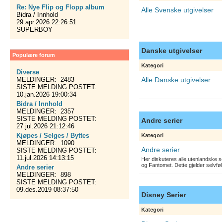
Re: Nye Flip og Flopp album
Alle Svenske utgivelser
Bidra / Innhold
29.apr.2026 22:26:51
SUPERBOY
Danske utgivelser
Populære forum
Kategori
Diverse
MELDINGER: 2483
Alle Danske utgivelser
SISTE MELDING POSTET:
10.jan.2026 19:00:34
Bidra / Innhold
MELDINGER: 2357
SISTE MELDING POSTET:
Andre serier
27.jul.2026 21:12:46
Kjøpes / Selges / Byttes
Kategori
MELDINGER: 1090
Andre serier
SISTE MELDING POSTET:
11.jul.2026 14:13:15
Her diskuteres alle utenlandske s
og Fantomet. Dette gjelder selvfø
Andre serier
MELDINGER: 898
SISTE MELDING POSTET:
09.des.2019 08:37:50
Disney Serier
Kategori