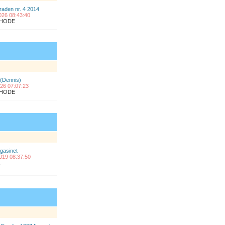
raden nr. 4 2014
2026 08:43:40
ÅLHODE
 (Dennis)
2026 07:07:23
ÅLHODE
gasinet
2019 08:37:50