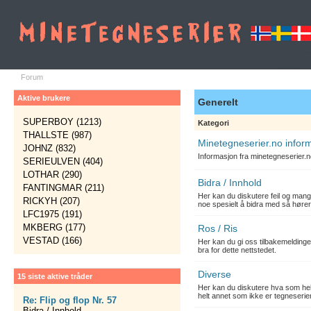
Forum
Aktive brukere
Generelt
SUPERBOY (1213)
Kategori
THALLSTE (987)
Minetegneserier.no infor
JOHNZ (832)
Informasjon fra minetegneserier.
SERIEULVEN (404)
LOTHAR (290)
Bidra / Innhold
FANTINGMAR (211)
Her kan du diskutere feil og mang
RICKYH (207)
noe spesielt å bidra med så hører
LFC1975 (191)
MKBERG (177)
Ros / Ris
VESTAD (166)
Her kan du gi oss tilbakemelding
bra for dette nettstedet.
Diverse
15 siste aktive tråder
Her kan du diskutere hva som hels
helt annet som ikke er tegneserier
Re: Flip og flop Nr. 57
Bidra / Innhold