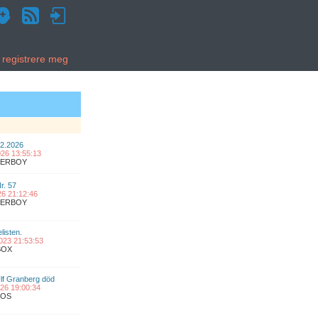
g registrere meg
02.2026
2026 13:55:13
UPERBOY
Nr. 57
026 21:12:46
UPERBOY
listen.
2023 21:53:53
BOX
lf Granberg död
2026 19:00:34
COS