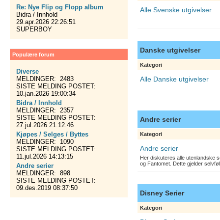
Re: Nye Flip og Flopp album
Alle Svenske utgivelser
Bidra / Innhold
29.apr.2026 22:26:51
SUPERBOY
Danske utgivelser
Populære forum
Kategori
Diverse
MELDINGER: 2483
Alle Danske utgivelser
SISTE MELDING POSTET:
10.jan.2026 19:00:34
Bidra / Innhold
MELDINGER: 2357
SISTE MELDING POSTET:
Andre serier
27.jul.2026 21:12:46
Kjøpes / Selges / Byttes
Kategori
MELDINGER: 1090
Andre serier
SISTE MELDING POSTET:
11.jul.2026 14:13:15
Her diskuteres alle utenlandske s
og Fantomet. Dette gjelder selvfø
Andre serier
MELDINGER: 898
SISTE MELDING POSTET:
09.des.2019 08:37:50
Disney Serier
Kategori