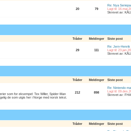
Re: Nya Seriepa
20
79
Lagt til: 16.mai.
Skrevet av: K
Tråder
Meldinger
Siste post
Re: Jern-Henrik
29
111
Lagt til: 23.jan.
Skrevet av: K
Tråder
Meldinger
Siste post
Re: Nintendo ma
Lagt til: 09.des.
212
898
erier som for eksempel: Tex Willer, Spider-Man
Skrevet av: FHA
lgelig de som utgis her i Norge med norsk tekst.
Tråder
Meldinger
Siste post