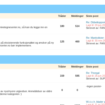
Tråder
Meldinger
Siste post
Re: Dbbeltoppret
Lagt til: 20.jun.
180
514
l minetegneserier.no, så kan du legge inn en
Skrevet av: F
Re: Mankolister: 
Lagt til: 30.nov.
125
460
 på eksisterende funksjonalitet og ønsker på ny
Skrevet av: F
eserier.no bør implementere.
Tråder
Meldinger
Siste post
Re: Thorgal
159
595
Lagt til: 26.jun.
Skrevet av: S
-ingen poster-
0
0
av nye/nyere utgivelser. Anmeldelser av eldre
denne kategorien :)
W.i.t.c.h. blader
Lagt til: 11.jul.2