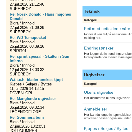
27.jul.2026 21:12:46
SUPERBOY
Teknisk
Re: Norsk Donald - Hans majones
Donald
Kategori
Bidra / Innhold
27.jul.2026 21:09:29
Feil med nettsidene våre
SUPERBOY
Finner du en feil på nettsidene ti
Re: WD Temapocket
melding her.
Bidra / Innhold
25.jul.2026 08:39:16
Endringsønsker
SPIRIT01
Her legger du inn endringsønsker
Re: sprint spesial - Skatten i San
funksjonalitet du mener minetegn
Inferno
Bidra / Innhold
12.jul.2026 18:03:32
SUPERBOY
Utgivelser
W.i.t.c.h. blader ønskes kjøpt
Kjøpes / Selges / Byttes
Kategori
11.jul.2026 14:13:15
Ukens utgivelser
DOVENLORI
Her diskuteres ukens utgivelser
Re: Manglende utgivelser
Bidra / Innhold
05.jul.2026 09:32:34
Anmeldelser
LEGENDOFLORE
Her kan du legge inn anmeldelser 
Re: Sommeralbum
utgivelser passer også inn under 
Bidra / Innhold
27.jun.2026 13:23:51
Kjøpes / Selges / Byttes
JOLLYJUMPER