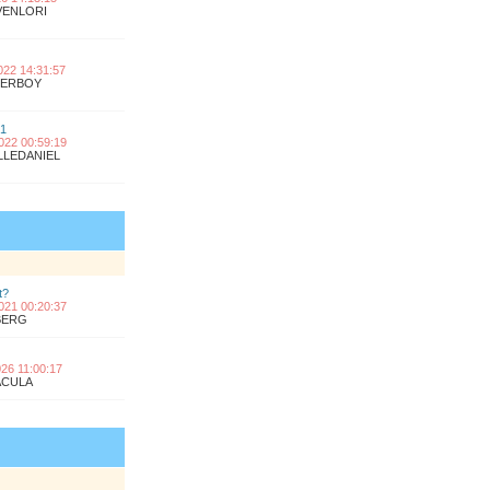
OVENLORI
2022 14:31:57
UPERBOY
 1
2022 00:59:19
ILLEDANIEL
t?
2021 00:20:37
KBERG
2026 11:00:17
RACULA