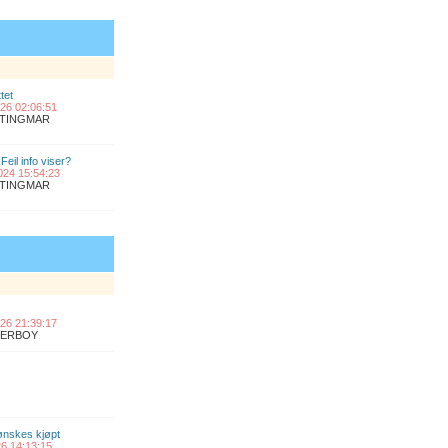
tet
2026 02:06:51
ANTINGMAR
Feil info viser?
2024 15:54:23
ANTINGMAR
2026 21:39:17
UPERBOY
 ønskes kjøpt
026 14:13:15