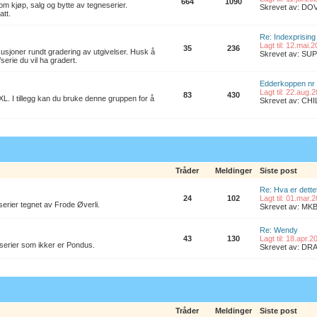
664
1090
om kjøp, salg og bytte av tegneserier.
Skrevet av: D
att.
Re: Indexprising
Lagt til: 12.mai.
35
236
kusjoner rundt gradering av utgivelser. Husk å
Skrevet av: S
/serie du vil ha gradert.
Edderkoppen nr
Lagt til: 22.aug.
83
430
L. I tillegg kan du bruke denne gruppen for å
Skrevet av: CH
Tråder
Meldinger
Siste post
Re: Hva er dette
24
102
Lagt til: 01.mar.
erier tegnet av Frode Øverli.
Skrevet av: M
Re: Wendy
43
130
Lagt til: 18.apr.
 serier som ikker er Pondus.
Skrevet av: D
Tråder
Meldinger
Siste post