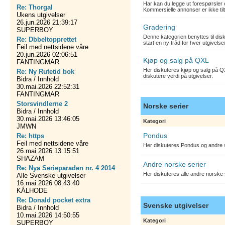
Har kan du legge ut forespørsler 
Re: Thorgal
Kommersielle annonser er ikke tilt
Ukens utgivelser
26.jun.2026 21:39:17
Gradering
SUPERBOY
Denne kategorien benyttes til dis
Re: Dbbeltopprettet
start en ny tråd for hver utgivelse
Feil med nettsidene våre
20.jun.2026 02:06:51
Kjøp og salg på QXL
FANTINGMAR
Her diskuteres kjøp og salg på QX
Re: Ny Rutetid bok
diskutere verdi på utgivelser.
Bidra / Innhold
30.mai.2026 22:52:31
FANTINGMAR
Storsvindlerne 2
Norske serier
Bidra / Innhold
30.mai.2026 13:46:05
Kategori
JMWN
Pondus
Re: https
Feil med nettsidene våre
Her diskuteres Pondus og andre s
26.mai.2026 13:15:51
SHAZAM
Andre norske serier
Re: Nya Serieparaden nr. 4 2014
Her diskuteres alle andre norske
Alle Svenske utgivelser
16.mai.2026 08:43:40
KÅLHODE
Re: Donald pocket extra
Svenske utgivelser
Bidra / Innhold
10.mai.2026 14:50:55
Kategori
SUPERBOY