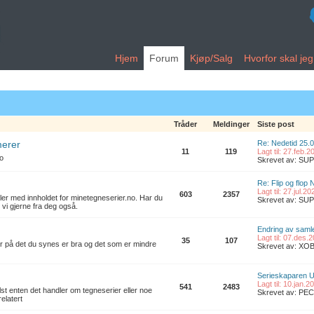
Hjem
Forum
Kjøp/Salg
Hvorfor skal je
Tråder
Meldinger
Siste post
merer
Re: Nedetid 25.
11
119
Lagt til: 27.feb.
no
Skrevet av: S
Re: Flip og flop 
Lagt til: 27.jul.2
603
2357
ler med innholdet for minetegneserier.no. Har du
Skrevet av: S
 vi gjerne fra deg også.
Endring av samle
Lagt til: 07.des.
35
107
er på det du synes er bra og det som er mindre
Skrevet av: XO
Serieskaparen U
Lagt til: 10.jan.
541
2483
t enten det handler om tegneserier eller noe
Skrevet av: PE
elatert