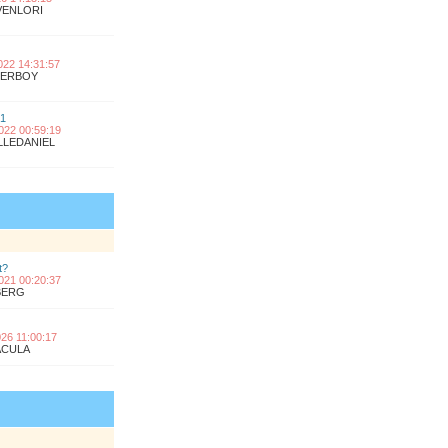
OVENLORI
2022 14:31:57
UPERBOY
 1
2022 00:59:19
ILLEDANIEL
t?
2021 00:20:37
KBERG
2026 11:00:17
RACULA