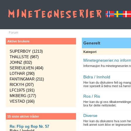
Forum
Aktive brukere
Generelt
SUPERBOY (1213)
Kategori
THALLSTE (987)
Minetegneserier.no infor
JOHNZ (832)
Informasjon fra minetegneserier.
SERIEULVEN (404)
LOTHAR (290)
Bidra / Innhold
FANTINGMAR (211)
Her kan du diskutere feil og mang
RICKYH (207)
noe spesielt å bidra med så hører
LFC1975 (191)
MKBERG (177)
Ros / Ris
VESTAD (166)
Her kan du gi oss tilbakemelding
bra for dette nettstedet.
Diverse
15 siste aktive tråder
Her kan du diskutere hva som hels
helt annet som ikke er tegneserier
Re: Flip og flop Nr. 57
Bidra / Innhold