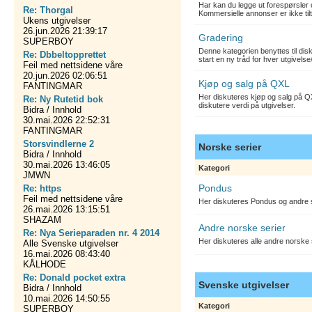
Har kan du legge ut forespørsler 
Re: Thorgal
Kommersielle annonser er ikke tilt
Ukens utgivelser
26.jun.2026 21:39:17
Gradering
SUPERBOY
Denne kategorien benyttes til dis
Re: Dbbeltopprettet
start en ny tråd for hver utgivelse
Feil med nettsidene våre
20.jun.2026 02:06:51
Kjøp og salg på QXL
FANTINGMAR
Her diskuteres kjøp og salg på QX
Re: Ny Rutetid bok
diskutere verdi på utgivelser.
Bidra / Innhold
30.mai.2026 22:52:31
FANTINGMAR
Storsvindlerne 2
Norske serier
Bidra / Innhold
30.mai.2026 13:46:05
Kategori
JMWN
Pondus
Re: https
Feil med nettsidene våre
Her diskuteres Pondus og andre s
26.mai.2026 13:15:51
SHAZAM
Andre norske serier
Re: Nya Serieparaden nr. 4 2014
Her diskuteres alle andre norske
Alle Svenske utgivelser
16.mai.2026 08:43:40
KÅLHODE
Re: Donald pocket extra
Svenske utgivelser
Bidra / Innhold
10.mai.2026 14:50:55
Kategori
SUPERBOY