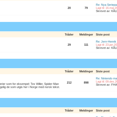
Re: Nya Seriepa
20
79
Lagt til: 16.mai.
Skrevet av: K
Tråder
Meldinger
Siste post
Re: Jern-Henrik
29
111
Lagt til: 23.jan.
Skrevet av: K
Tråder
Meldinger
Siste post
Re: Nintendo ma
Lagt til: 09.des.
212
898
erier som for eksempel: Tex Willer, Spider-Man
Skrevet av: FHA
lgelig de som utgis her i Norge med norsk tekst.
Tråder
Meldinger
Siste post