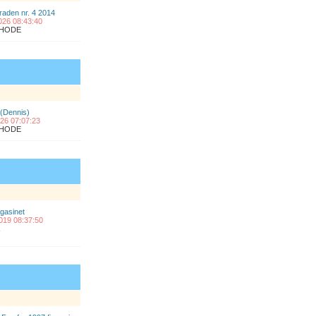
raden nr. 4 2014
2026 08:43:40
ÅLHODE
 (Dennis)
2026 07:07:23
ÅLHODE
gasinet
2019 08:37:50