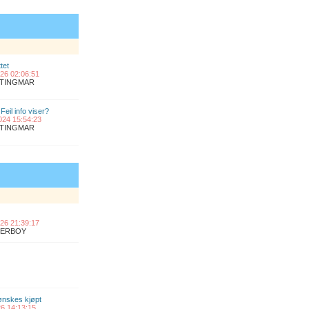
tet
2026 02:06:51
ANTINGMAR
Feil info viser?
2024 15:54:23
ANTINGMAR
2026 21:39:17
UPERBOY
 ønskes kjøpt
026 14:13:15