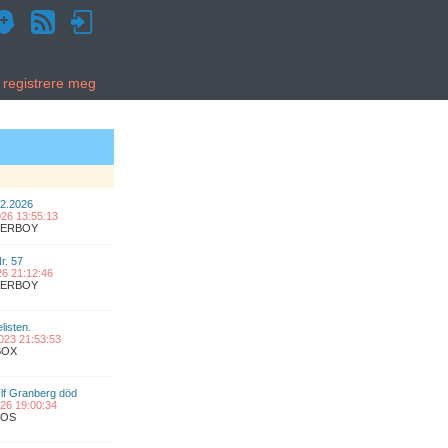
g registrere meg
02.2026
2026 13:55:13
UPERBOY
Nr. 57
026 21:12:46
UPERBOY
listen.
2023 21:53:53
BOX
lf Granberg död
2026 19:00:34
COS