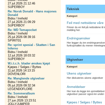
27.jul.2026 21:12:46
SUPERBOY
Teknisk
Re: Norsk Donald - Hans majones
Donald
Kategori
Bidra / Innhold
27.jul.2026 21:09:29
Feil med nettsidene våre
SUPERBOY
Finner du en feil på nettsidene ti
Re: WD Temapocket
melding her.
Bidra / Innhold
25.jul.2026 08:39:16
Endringsønsker
SPIRIT01
Her legger du inn endringsønsker
Re: sprint spesial - Skatten i San
funksjonalitet du mener minetegn
Inferno
Bidra / Innhold
12.jul.2026 18:03:32
SUPERBOY
Utgivelser
W.i.t.c.h. blader ønskes kjøpt
Kjøpes / Selges / Byttes
Kategori
11.jul.2026 14:13:15
Ukens utgivelser
DOVENLORI
Her diskuteres ukens utgivelser
Re: Manglende utgivelser
Bidra / Innhold
05.jul.2026 09:32:34
Anmeldelser
LEGENDOFLORE
Her kan du legge inn anmeldelser 
Re: Sommeralbum
utgivelser passer også inn under 
Bidra / Innhold
27.jun.2026 13:23:51
Kjøpes / Selges / Byttes
JOLLYJUMPER