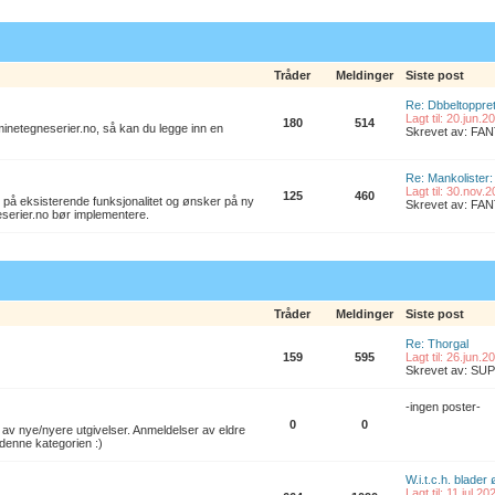
Tråder
Meldinger
Siste post
Re: Dbbeltoppret
Lagt til: 20.jun.
180
514
l minetegneserier.no, så kan du legge inn en
Skrevet av: F
Re: Mankolister: 
Lagt til: 30.nov.
125
460
 på eksisterende funksjonalitet og ønsker på ny
Skrevet av: F
eserier.no bør implementere.
Tråder
Meldinger
Siste post
Re: Thorgal
159
595
Lagt til: 26.jun.
Skrevet av: S
-ingen poster-
0
0
av nye/nyere utgivelser. Anmeldelser av eldre
denne kategorien :)
W.i.t.c.h. blader
Lagt til: 11.jul.2