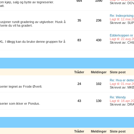
664
1090
om kjøp, salg og bytte av tegneserier.
Skrevet av: D
att.
Re: Indexprising
Lagt til: 12.mai.
35
236
kusjoner rundt gradering av utgivelser. Husk å
Skrevet av: S
/serie du vil ha gradert.
Edderkoppen nr
Lagt til: 22.aug.
83
430
L. I tillegg kan du bruke denne gruppen for å
Skrevet av: CH
Tråder
Meldinger
Siste post
Re: Hva er dette
24
102
Lagt til: 01.mar.
erier tegnet av Frode Øverli.
Skrevet av: M
Re: Wendy
43
130
Lagt til: 18.apr.
 serier som ikker er Pondus.
Skrevet av: D
Tråder
Meldinger
Siste post