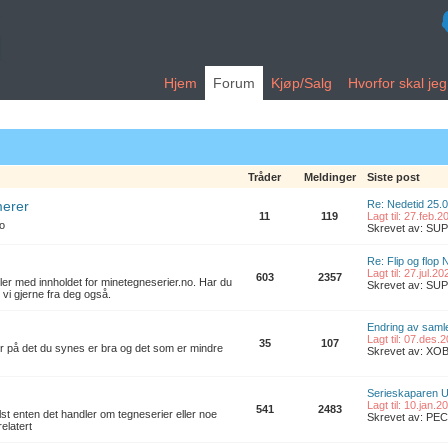
Hjem
Forum
Kjøp/Salg
Hvorfor skal je
Tråder
Meldinger
Siste post
merer
Re: Nedetid 25.
11
119
Lagt til: 27.feb.
no
Skrevet av: S
Re: Flip og flop 
Lagt til: 27.jul.2
603
2357
ler med innholdet for minetegneserier.no. Har du
Skrevet av: S
 vi gjerne fra deg også.
Endring av samle
Lagt til: 07.des.
35
107
er på det du synes er bra og det som er mindre
Skrevet av: XO
Serieskaparen U
Lagt til: 10.jan.
541
2483
t enten det handler om tegneserier eller noe
Skrevet av: PE
elatert