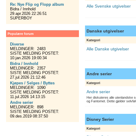
Re: Nye Flip og Flopp album
Alle Svenske utgivelser
Bidra / Innhold
29.apr.2026 22:26:51
SUPERBOY
Danske utgivelser
Populære forum
Kategori
Diverse
MELDINGER: 2483
Alle Danske utgivelser
SISTE MELDING POSTET:
10.jan.2026 19:00:34
Bidra / Innhold
MELDINGER: 2357
SISTE MELDING POSTET:
Andre serier
27.jul.2026 21:12:46
Kjøpes / Selges / Byttes
Kategori
MELDINGER: 1090
Andre serier
SISTE MELDING POSTET:
11.jul.2026 14:13:15
Her diskuteres alle utenlandske s
og Fantomet. Dette gjelder selvfø
Andre serier
MELDINGER: 898
SISTE MELDING POSTET:
09.des.2019 08:37:50
Disney Serier
Kategori