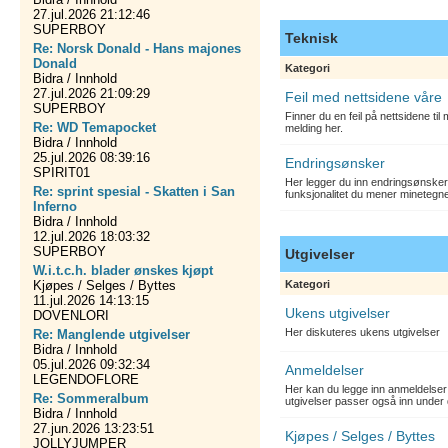
27.jul.2026 21:12:46
SUPERBOY
Teknisk
Re: Norsk Donald - Hans majones
Donald
Kategori
Bidra / Innhold
27.jul.2026 21:09:29
Feil med nettsidene våre
SUPERBOY
Finner du en feil på nettsidene ti
Re: WD Temapocket
melding her.
Bidra / Innhold
25.jul.2026 08:39:16
Endringsønsker
SPIRIT01
Her legger du inn endringsønsker
Re: sprint spesial - Skatten i San
funksjonalitet du mener minetegn
Inferno
Bidra / Innhold
12.jul.2026 18:03:32
SUPERBOY
Utgivelser
W.i.t.c.h. blader ønskes kjøpt
Kjøpes / Selges / Byttes
Kategori
11.jul.2026 14:13:15
Ukens utgivelser
DOVENLORI
Her diskuteres ukens utgivelser
Re: Manglende utgivelser
Bidra / Innhold
05.jul.2026 09:32:34
Anmeldelser
LEGENDOFLORE
Her kan du legge inn anmeldelser 
Re: Sommeralbum
utgivelser passer også inn under 
Bidra / Innhold
27.jun.2026 13:23:51
Kjøpes / Selges / Byttes
JOLLYJUMPER