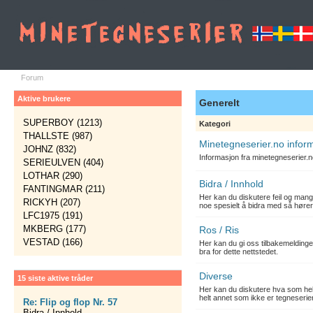
Forum
Aktive brukere
Generelt
SUPERBOY (1213)
Kategori
THALLSTE (987)
Minetegneserier.no infor
JOHNZ (832)
Informasjon fra minetegneserier.
SERIEULVEN (404)
LOTHAR (290)
Bidra / Innhold
FANTINGMAR (211)
Her kan du diskutere feil og mang
RICKYH (207)
noe spesielt å bidra med så hører
LFC1975 (191)
MKBERG (177)
Ros / Ris
VESTAD (166)
Her kan du gi oss tilbakemelding
bra for dette nettstedet.
Diverse
15 siste aktive tråder
Her kan du diskutere hva som hels
helt annet som ikke er tegneserier
Re: Flip og flop Nr. 57
Bidra / Innhold