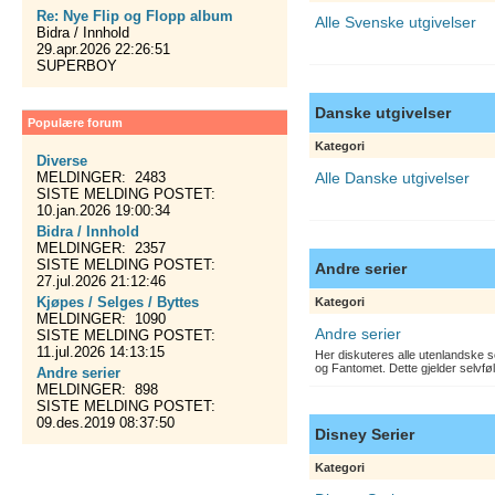
Re: Nye Flip og Flopp album
Alle Svenske utgivelser
Bidra / Innhold
29.apr.2026 22:26:51
SUPERBOY
Danske utgivelser
Populære forum
Kategori
Diverse
MELDINGER: 2483
Alle Danske utgivelser
SISTE MELDING POSTET:
10.jan.2026 19:00:34
Bidra / Innhold
MELDINGER: 2357
SISTE MELDING POSTET:
Andre serier
27.jul.2026 21:12:46
Kjøpes / Selges / Byttes
Kategori
MELDINGER: 1090
Andre serier
SISTE MELDING POSTET:
11.jul.2026 14:13:15
Her diskuteres alle utenlandske s
og Fantomet. Dette gjelder selvfø
Andre serier
MELDINGER: 898
SISTE MELDING POSTET:
09.des.2019 08:37:50
Disney Serier
Kategori