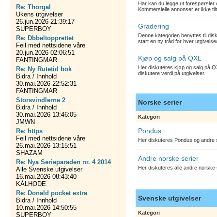
Har kan du legge ut forespørsler 
Re: Thorgal
Kommersielle annonser er ikke tilt
Ukens utgivelser
26.jun.2026 21:39:17
Gradering
SUPERBOY
Denne kategorien benyttes til dis
Re: Dbbeltopprettet
start en ny tråd for hver utgivelse
Feil med nettsidene våre
20.jun.2026 02:06:51
Kjøp og salg på QXL
FANTINGMAR
Her diskuteres kjøp og salg på QX
Re: Ny Rutetid bok
diskutere verdi på utgivelser.
Bidra / Innhold
30.mai.2026 22:52:31
FANTINGMAR
Storsvindlerne 2
Norske serier
Bidra / Innhold
30.mai.2026 13:46:05
Kategori
JMWN
Pondus
Re: https
Feil med nettsidene våre
Her diskuteres Pondus og andre s
26.mai.2026 13:15:51
SHAZAM
Andre norske serier
Re: Nya Serieparaden nr. 4 2014
Her diskuteres alle andre norske
Alle Svenske utgivelser
16.mai.2026 08:43:40
KÅLHODE
Re: Donald pocket extra
Svenske utgivelser
Bidra / Innhold
10.mai.2026 14:50:55
Kategori
SUPERBOY