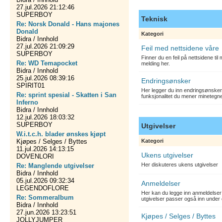
27.jul.2026 21:12:46
SUPERBOY
Teknisk
Re: Norsk Donald - Hans majones
Donald
Kategori
Bidra / Innhold
27.jul.2026 21:09:29
Feil med nettsidene våre
SUPERBOY
Finner du en feil på nettsidene ti
Re: WD Temapocket
melding her.
Bidra / Innhold
25.jul.2026 08:39:16
Endringsønsker
SPIRIT01
Her legger du inn endringsønsker
Re: sprint spesial - Skatten i San
funksjonalitet du mener minetegn
Inferno
Bidra / Innhold
12.jul.2026 18:03:32
SUPERBOY
Utgivelser
W.i.t.c.h. blader ønskes kjøpt
Kjøpes / Selges / Byttes
Kategori
11.jul.2026 14:13:15
Ukens utgivelser
DOVENLORI
Her diskuteres ukens utgivelser
Re: Manglende utgivelser
Bidra / Innhold
05.jul.2026 09:32:34
Anmeldelser
LEGENDOFLORE
Her kan du legge inn anmeldelser 
Re: Sommeralbum
utgivelser passer også inn under 
Bidra / Innhold
27.jun.2026 13:23:51
Kjøpes / Selges / Byttes
JOLLYJUMPER