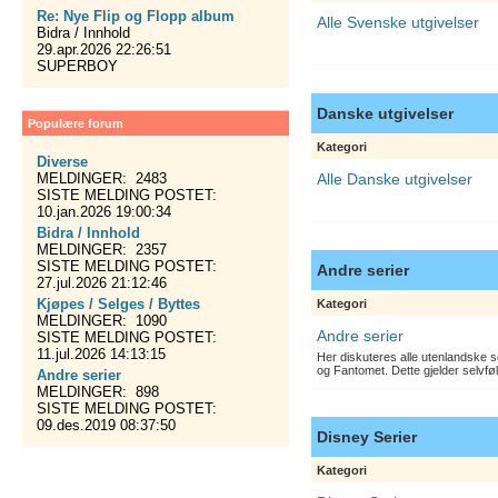
Re: Nye Flip og Flopp album
Alle Svenske utgivelser
Bidra / Innhold
29.apr.2026 22:26:51
SUPERBOY
Danske utgivelser
Populære forum
Kategori
Diverse
MELDINGER: 2483
Alle Danske utgivelser
SISTE MELDING POSTET:
10.jan.2026 19:00:34
Bidra / Innhold
MELDINGER: 2357
SISTE MELDING POSTET:
Andre serier
27.jul.2026 21:12:46
Kjøpes / Selges / Byttes
Kategori
MELDINGER: 1090
Andre serier
SISTE MELDING POSTET:
11.jul.2026 14:13:15
Her diskuteres alle utenlandske s
og Fantomet. Dette gjelder selvfø
Andre serier
MELDINGER: 898
SISTE MELDING POSTET:
09.des.2019 08:37:50
Disney Serier
Kategori