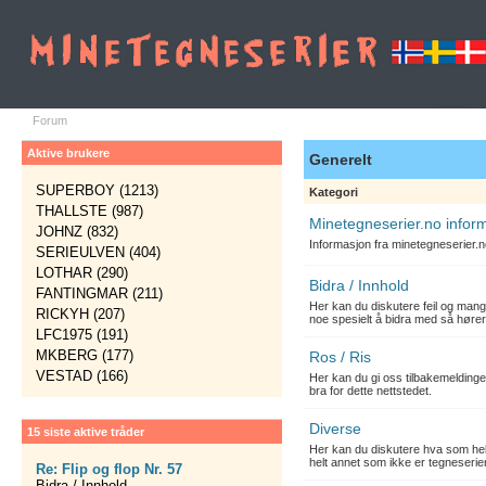
Forum
Aktive brukere
Generelt
SUPERBOY (1213)
Kategori
THALLSTE (987)
Minetegneserier.no infor
JOHNZ (832)
Informasjon fra minetegneserier.
SERIEULVEN (404)
LOTHAR (290)
Bidra / Innhold
FANTINGMAR (211)
Her kan du diskutere feil og mang
RICKYH (207)
noe spesielt å bidra med så hører
LFC1975 (191)
MKBERG (177)
Ros / Ris
VESTAD (166)
Her kan du gi oss tilbakemelding
bra for dette nettstedet.
Diverse
15 siste aktive tråder
Her kan du diskutere hva som hels
helt annet som ikke er tegneserier
Re: Flip og flop Nr. 57
Bidra / Innhold