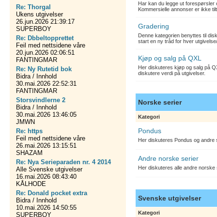
Har kan du legge ut forespørsler 
Re: Thorgal
Kommersielle annonser er ikke tilt
Ukens utgivelser
26.jun.2026 21:39:17
Gradering
SUPERBOY
Denne kategorien benyttes til dis
Re: Dbbeltopprettet
start en ny tråd for hver utgivelse
Feil med nettsidene våre
20.jun.2026 02:06:51
Kjøp og salg på QXL
FANTINGMAR
Her diskuteres kjøp og salg på QX
Re: Ny Rutetid bok
diskutere verdi på utgivelser.
Bidra / Innhold
30.mai.2026 22:52:31
FANTINGMAR
Storsvindlerne 2
Norske serier
Bidra / Innhold
30.mai.2026 13:46:05
Kategori
JMWN
Pondus
Re: https
Feil med nettsidene våre
Her diskuteres Pondus og andre s
26.mai.2026 13:15:51
SHAZAM
Andre norske serier
Re: Nya Serieparaden nr. 4 2014
Her diskuteres alle andre norske
Alle Svenske utgivelser
16.mai.2026 08:43:40
KÅLHODE
Re: Donald pocket extra
Svenske utgivelser
Bidra / Innhold
10.mai.2026 14:50:55
Kategori
SUPERBOY