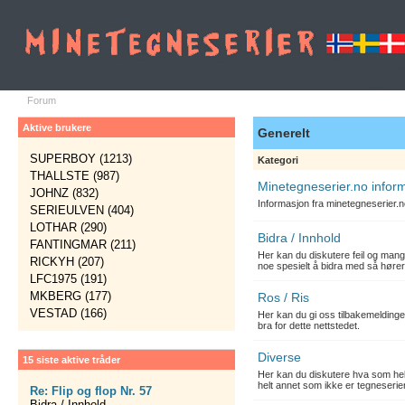
Forum
Aktive brukere
Generelt
SUPERBOY (1213)
Kategori
THALLSTE (987)
Minetegneserier.no infor
JOHNZ (832)
Informasjon fra minetegneserier.
SERIEULVEN (404)
LOTHAR (290)
Bidra / Innhold
FANTINGMAR (211)
Her kan du diskutere feil og mang
RICKYH (207)
noe spesielt å bidra med så hører
LFC1975 (191)
MKBERG (177)
Ros / Ris
VESTAD (166)
Her kan du gi oss tilbakemelding
bra for dette nettstedet.
Diverse
15 siste aktive tråder
Her kan du diskutere hva som hels
helt annet som ikke er tegneserier
Re: Flip og flop Nr. 57
Bidra / Innhold