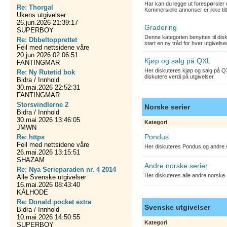
Har kan du legge ut forespørsler 
Re: Thorgal
Kommersielle annonser er ikke tilt
Ukens utgivelser
26.jun.2026 21:39:17
Gradering
SUPERBOY
Denne kategorien benyttes til dis
Re: Dbbeltopprettet
start en ny tråd for hver utgivelse
Feil med nettsidene våre
20.jun.2026 02:06:51
Kjøp og salg på QXL
FANTINGMAR
Her diskuteres kjøp og salg på QX
Re: Ny Rutetid bok
diskutere verdi på utgivelser.
Bidra / Innhold
30.mai.2026 22:52:31
FANTINGMAR
Storsvindlerne 2
Norske serier
Bidra / Innhold
30.mai.2026 13:46:05
Kategori
JMWN
Pondus
Re: https
Feil med nettsidene våre
Her diskuteres Pondus og andre s
26.mai.2026 13:15:51
SHAZAM
Andre norske serier
Re: Nya Serieparaden nr. 4 2014
Her diskuteres alle andre norske
Alle Svenske utgivelser
16.mai.2026 08:43:40
KÅLHODE
Re: Donald pocket extra
Svenske utgivelser
Bidra / Innhold
10.mai.2026 14:50:55
Kategori
SUPERBOY