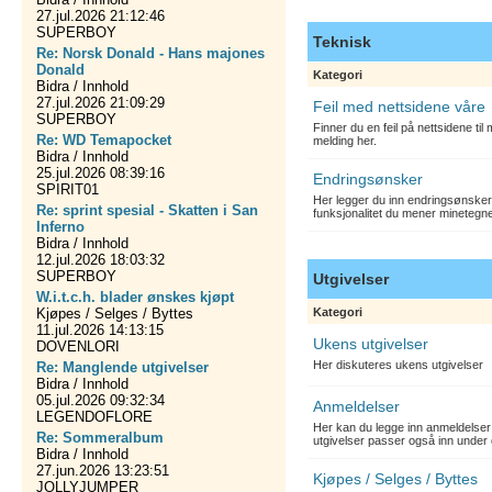
27.jul.2026 21:12:46
SUPERBOY
Teknisk
Re: Norsk Donald - Hans majones
Donald
Kategori
Bidra / Innhold
27.jul.2026 21:09:29
Feil med nettsidene våre
SUPERBOY
Finner du en feil på nettsidene ti
Re: WD Temapocket
melding her.
Bidra / Innhold
25.jul.2026 08:39:16
Endringsønsker
SPIRIT01
Her legger du inn endringsønsker
Re: sprint spesial - Skatten i San
funksjonalitet du mener minetegn
Inferno
Bidra / Innhold
12.jul.2026 18:03:32
SUPERBOY
Utgivelser
W.i.t.c.h. blader ønskes kjøpt
Kjøpes / Selges / Byttes
Kategori
11.jul.2026 14:13:15
Ukens utgivelser
DOVENLORI
Her diskuteres ukens utgivelser
Re: Manglende utgivelser
Bidra / Innhold
05.jul.2026 09:32:34
Anmeldelser
LEGENDOFLORE
Her kan du legge inn anmeldelser 
Re: Sommeralbum
utgivelser passer også inn under 
Bidra / Innhold
27.jun.2026 13:23:51
Kjøpes / Selges / Byttes
JOLLYJUMPER