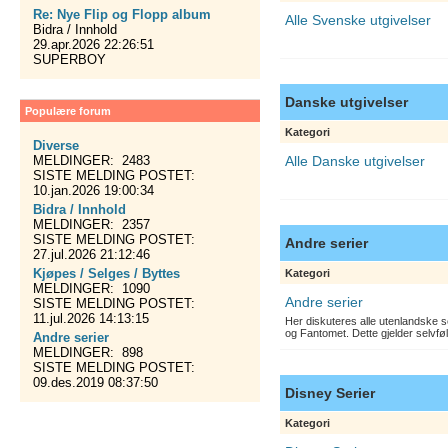
Re: Nye Flip og Flopp album
Alle Svenske utgivelser
Bidra / Innhold
29.apr.2026 22:26:51
SUPERBOY
Danske utgivelser
Populære forum
Kategori
Diverse
MELDINGER: 2483
Alle Danske utgivelser
SISTE MELDING POSTET:
10.jan.2026 19:00:34
Bidra / Innhold
MELDINGER: 2357
SISTE MELDING POSTET:
Andre serier
27.jul.2026 21:12:46
Kjøpes / Selges / Byttes
Kategori
MELDINGER: 1090
Andre serier
SISTE MELDING POSTET:
11.jul.2026 14:13:15
Her diskuteres alle utenlandske s
og Fantomet. Dette gjelder selvfø
Andre serier
MELDINGER: 898
SISTE MELDING POSTET:
09.des.2019 08:37:50
Disney Serier
Kategori