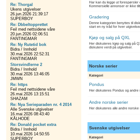
Har kan du legge ut forespørsler 
Re: Thorgal
Kommersielle annonser er ikke tilt
Ukens utgivelser
26.jun.2026 21:39:17
Gradering
SUPERBOY
Denne kategorien benyttes til dis
Re: Dbbeltopprettet
start en ny tråd for hver utgivelse
Feil med nettsidene våre
20.jun.2026 02:06:51
Kjøp og salg på QXL
FANTINGMAR
Her diskuteres kjøp og salg på QX
Re: Ny Rutetid bok
diskutere verdi på utgivelser.
Bidra / Innhold
30.mai.2026 22:52:31
FANTINGMAR
Storsvindlerne 2
Norske serier
Bidra / Innhold
30.mai.2026 13:46:05
Kategori
JMWN
Pondus
Re: https
Feil med nettsidene våre
Her diskuteres Pondus og andre s
26.mai.2026 13:15:51
SHAZAM
Andre norske serier
Re: Nya Serieparaden nr. 4 2014
Her diskuteres alle andre norske
Alle Svenske utgivelser
16.mai.2026 08:43:40
KÅLHODE
Re: Donald pocket extra
Svenske utgivelser
Bidra / Innhold
10.mai.2026 14:50:55
Kategori
SUPERBOY