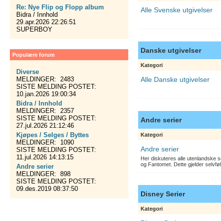
Re: Nye Flip og Flopp album
Alle Svenske utgivelser
Bidra / Innhold
29.apr.2026 22:26:51
SUPERBOY
Danske utgivelser
Populære forum
Kategori
Diverse
MELDINGER: 2483
Alle Danske utgivelser
SISTE MELDING POSTET:
10.jan.2026 19:00:34
Bidra / Innhold
MELDINGER: 2357
SISTE MELDING POSTET:
Andre serier
27.jul.2026 21:12:46
Kjøpes / Selges / Byttes
Kategori
MELDINGER: 1090
Andre serier
SISTE MELDING POSTET:
11.jul.2026 14:13:15
Her diskuteres alle utenlandske s
og Fantomet. Dette gjelder selvfø
Andre serier
MELDINGER: 898
SISTE MELDING POSTET:
09.des.2019 08:37:50
Disney Serier
Kategori