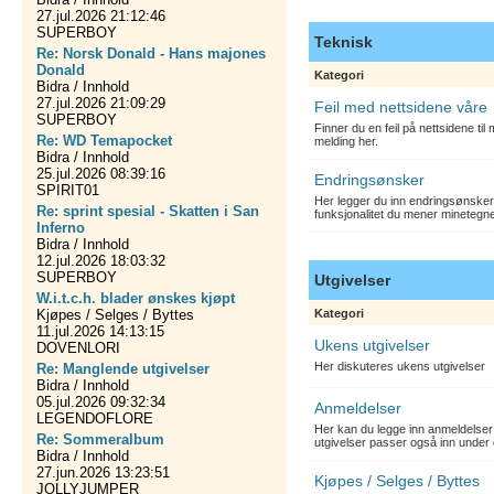
27.jul.2026 21:12:46
SUPERBOY
Teknisk
Re: Norsk Donald - Hans majones
Donald
Kategori
Bidra / Innhold
27.jul.2026 21:09:29
Feil med nettsidene våre
SUPERBOY
Finner du en feil på nettsidene ti
Re: WD Temapocket
melding her.
Bidra / Innhold
25.jul.2026 08:39:16
Endringsønsker
SPIRIT01
Her legger du inn endringsønsker
Re: sprint spesial - Skatten i San
funksjonalitet du mener minetegn
Inferno
Bidra / Innhold
12.jul.2026 18:03:32
SUPERBOY
Utgivelser
W.i.t.c.h. blader ønskes kjøpt
Kjøpes / Selges / Byttes
Kategori
11.jul.2026 14:13:15
Ukens utgivelser
DOVENLORI
Her diskuteres ukens utgivelser
Re: Manglende utgivelser
Bidra / Innhold
05.jul.2026 09:32:34
Anmeldelser
LEGENDOFLORE
Her kan du legge inn anmeldelser 
Re: Sommeralbum
utgivelser passer også inn under 
Bidra / Innhold
27.jun.2026 13:23:51
Kjøpes / Selges / Byttes
JOLLYJUMPER