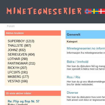
Forum
Aktive brukere
Generelt
SUPERBOY (1213)
Kategori
THALLSTE (987)
Minetegneserier.no infor
JOHNZ (832)
Informasjon fra minetegneserier.
SERIEULVEN (404)
LOTHAR (290)
Bidra / Innhold
FANTINGMAR (211)
Her kan du diskutere feil og mang
RICKYH (207)
noe spesielt å bidra med så hører
LFC1975 (191)
MKBERG (177)
Ros / Ris
VESTAD (166)
Her kan du gi oss tilbakemelding
bra for dette nettstedet.
Diverse
15 siste aktive tråder
Her kan du diskutere hva som hels
helt annet som ikke er tegneserier
Re: Flip og flop Nr. 57
Bidra / Innhold