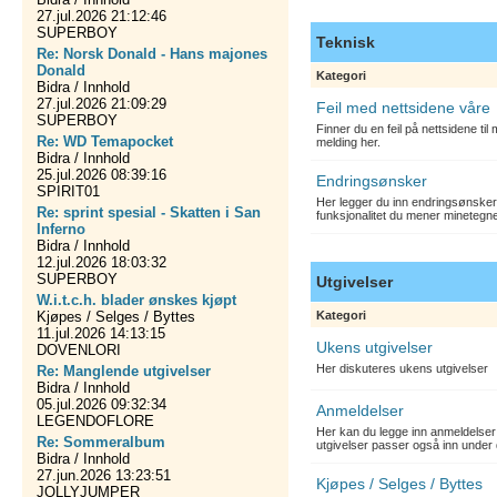
27.jul.2026 21:12:46
SUPERBOY
Teknisk
Re: Norsk Donald - Hans majones
Donald
Kategori
Bidra / Innhold
27.jul.2026 21:09:29
Feil med nettsidene våre
SUPERBOY
Finner du en feil på nettsidene ti
Re: WD Temapocket
melding her.
Bidra / Innhold
25.jul.2026 08:39:16
Endringsønsker
SPIRIT01
Her legger du inn endringsønsker
Re: sprint spesial - Skatten i San
funksjonalitet du mener minetegn
Inferno
Bidra / Innhold
12.jul.2026 18:03:32
SUPERBOY
Utgivelser
W.i.t.c.h. blader ønskes kjøpt
Kjøpes / Selges / Byttes
Kategori
11.jul.2026 14:13:15
Ukens utgivelser
DOVENLORI
Her diskuteres ukens utgivelser
Re: Manglende utgivelser
Bidra / Innhold
05.jul.2026 09:32:34
Anmeldelser
LEGENDOFLORE
Her kan du legge inn anmeldelser 
Re: Sommeralbum
utgivelser passer også inn under 
Bidra / Innhold
27.jun.2026 13:23:51
Kjøpes / Selges / Byttes
JOLLYJUMPER