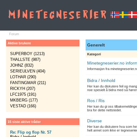
Forum
Aktive brukere
Generelt
SUPERBOY (1213)
Kategori
THALLSTE (987)
Minetegneserier.no infor
JOHNZ (832)
Informasjon fra minetegneserier.
SERIEULVEN (404)
LOTHAR (290)
Bidra / Innhold
FANTINGMAR (211)
Her kan du diskutere feil og mang
RICKYH (207)
noe spesielt å bidra med så hører
LFC1975 (191)
MKBERG (177)
Ros / Ris
VESTAD (166)
Her kan du gi oss tilbakemelding
bra for dette nettstedet.
Diverse
15 siste aktive tråder
Her kan du diskutere hva som hels
helt annet som ikke er tegneserier
Re: Flip og flop Nr. 57
Bidra / Innhold