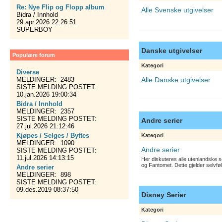
Re: Nye Flip og Flopp album
Alle Svenske utgivelser
Bidra / Innhold
29.apr.2026 22:26:51
SUPERBOY
Danske utgivelser
Populære forum
Kategori
Diverse
MELDINGER: 2483
Alle Danske utgivelser
SISTE MELDING POSTET:
10.jan.2026 19:00:34
Bidra / Innhold
MELDINGER: 2357
SISTE MELDING POSTET:
Andre serier
27.jul.2026 21:12:46
Kjøpes / Selges / Byttes
Kategori
MELDINGER: 1090
Andre serier
SISTE MELDING POSTET:
11.jul.2026 14:13:15
Her diskuteres alle utenlandske s
og Fantomet. Dette gjelder selvfø
Andre serier
MELDINGER: 898
SISTE MELDING POSTET:
09.des.2019 08:37:50
Disney Serier
Kategori