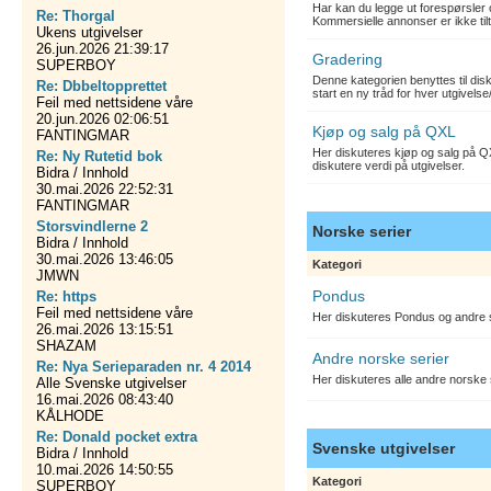
Har kan du legge ut forespørsler 
Re: Thorgal
Kommersielle annonser er ikke tilt
Ukens utgivelser
26.jun.2026 21:39:17
Gradering
SUPERBOY
Denne kategorien benyttes til dis
Re: Dbbeltopprettet
start en ny tråd for hver utgivelse
Feil med nettsidene våre
20.jun.2026 02:06:51
Kjøp og salg på QXL
FANTINGMAR
Her diskuteres kjøp og salg på QX
Re: Ny Rutetid bok
diskutere verdi på utgivelser.
Bidra / Innhold
30.mai.2026 22:52:31
FANTINGMAR
Storsvindlerne 2
Norske serier
Bidra / Innhold
30.mai.2026 13:46:05
Kategori
JMWN
Pondus
Re: https
Feil med nettsidene våre
Her diskuteres Pondus og andre s
26.mai.2026 13:15:51
SHAZAM
Andre norske serier
Re: Nya Serieparaden nr. 4 2014
Her diskuteres alle andre norske
Alle Svenske utgivelser
16.mai.2026 08:43:40
KÅLHODE
Re: Donald pocket extra
Svenske utgivelser
Bidra / Innhold
10.mai.2026 14:50:55
Kategori
SUPERBOY