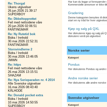
Har kan du legge ut forespørsler 
Re: Thorgal
Kommersielle annonser er ikke tilt
Ukens utgivelser
26.jun.2026 21:39:17
Gradering
SUPERBOY
Denne kategorien benyttes til dis
Re: Dbbeltopprettet
start en ny tråd for hver utgivelse
Feil med nettsidene våre
20.jun.2026 02:06:51
Kjøp og salg på QXL
FANTINGMAR
Her diskuteres kjøp og salg på QX
Re: Ny Rutetid bok
diskutere verdi på utgivelser.
Bidra / Innhold
30.mai.2026 22:52:31
FANTINGMAR
Storsvindlerne 2
Norske serier
Bidra / Innhold
30.mai.2026 13:46:05
Kategori
JMWN
Pondus
Re: https
Feil med nettsidene våre
Her diskuteres Pondus og andre s
26.mai.2026 13:15:51
SHAZAM
Andre norske serier
Re: Nya Serieparaden nr. 4 2014
Her diskuteres alle andre norske
Alle Svenske utgivelser
16.mai.2026 08:43:40
KÅLHODE
Re: Donald pocket extra
Svenske utgivelser
Bidra / Innhold
10.mai.2026 14:50:55
Kategori
SUPERBOY