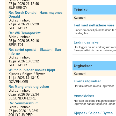
27.jul.2026 21:12:46
SUPERBOY
Teknisk
Re: Norsk Donald - Hans majones
Donald
Kategori
Bidra / Innhold
27.jul.2026 21:09:29
Feil med nettsidene våre
SUPERBOY
Finner du en feil på nettsidene ti
Re: WD Temapocket
melding her.
Bidra / Innhold
25.jul.2026 08:39:16
Endringsønsker
SPIRIT01
Her legger du inn endringsønsker
Re: sprint spesial - Skatten i San
funksjonalitet du mener minetegn
Inferno
Bidra / Innhold
12.jul.2026 18:03:32
SUPERBOY
Utgivelser
W.i.t.c.h. blader ønskes kjøpt
Kjøpes / Selges / Byttes
Kategori
11.jul.2026 14:13:15
Ukens utgivelser
DOVENLORI
Her diskuteres ukens utgivelser
Re: Manglende utgivelser
Bidra / Innhold
05.jul.2026 09:32:34
Anmeldelser
LEGENDOFLORE
Her kan du legge inn anmeldelser 
Re: Sommeralbum
utgivelser passer også inn under 
Bidra / Innhold
27.jun.2026 13:23:51
Kjøpes / Selges / Byttes
JOLLYJUMPER