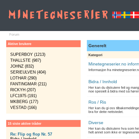
Forum
Aktive brukere
Generelt
SUPERBOY (1213)
Kategori
THALLSTE (987)
Minetegneserier.no infor
JOHNZ (832)
Informasjon fra minetegneserier.
SERIEULVEN (404)
LOTHAR (290)
Bidra / Innhold
FANTINGMAR (211)
Her kan du diskutere feil og mang
RICKYH (207)
noe spesielt å bidra med så hører
LFC1975 (191)
MKBERG (177)
Ros / Ris
VESTAD (166)
Her kan du gi oss tilbakemelding
bra for dette nettstedet.
Diverse
15 siste aktive tråder
Her kan du diskutere hva som hels
helt annet som ikke er tegneserier
Re: Flip og flop Nr. 57
Bidra / Innhold