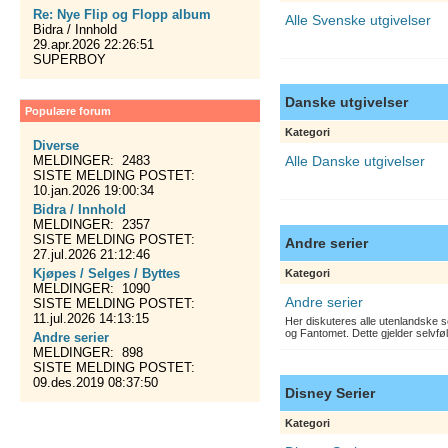
Re: Nye Flip og Flopp album
Alle Svenske utgivelser
Bidra / Innhold
29.apr.2026 22:26:51
SUPERBOY
Danske utgivelser
Populære forum
Kategori
Diverse
MELDINGER: 2483
Alle Danske utgivelser
SISTE MELDING POSTET:
10.jan.2026 19:00:34
Bidra / Innhold
MELDINGER: 2357
SISTE MELDING POSTET:
Andre serier
27.jul.2026 21:12:46
Kjøpes / Selges / Byttes
Kategori
MELDINGER: 1090
Andre serier
SISTE MELDING POSTET:
11.jul.2026 14:13:15
Her diskuteres alle utenlandske s
og Fantomet. Dette gjelder selvfø
Andre serier
MELDINGER: 898
SISTE MELDING POSTET:
09.des.2019 08:37:50
Disney Serier
Kategori