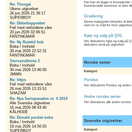
Har kan du legge ut forespørsler 
Re: Thorgal
Kommersielle annonser er ikke tilt
Ukens utgivelser
26.jun.2026 21:39:17
Gradering
SUPERBOY
Denne kategorien benyttes til dis
Re: Dbbeltopprettet
start en ny tråd for hver utgivelse
Feil med nettsidene våre
20.jun.2026 02:06:51
Kjøp og salg på QXL
FANTINGMAR
Her diskuteres kjøp og salg på QX
Re: Ny Rutetid bok
diskutere verdi på utgivelser.
Bidra / Innhold
30.mai.2026 22:52:31
FANTINGMAR
Storsvindlerne 2
Norske serier
Bidra / Innhold
30.mai.2026 13:46:05
Kategori
JMWN
Pondus
Re: https
Feil med nettsidene våre
Her diskuteres Pondus og andre s
26.mai.2026 13:15:51
SHAZAM
Andre norske serier
Re: Nya Serieparaden nr. 4 2014
Her diskuteres alle andre norske
Alle Svenske utgivelser
16.mai.2026 08:43:40
KÅLHODE
Re: Donald pocket extra
Svenske utgivelser
Bidra / Innhold
10.mai.2026 14:50:55
Kategori
SUPERBOY