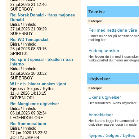
27.jul.2026 21:12:46
SUPERBOY
Teknisk
Re: Norsk Donald - Hans majones
Donald
Kategori
Bidra / Innhold
27.jul.2026 21:09:29
Feil med nettsidene våre
SUPERBOY
Finner du en feil på nettsidene ti
Re: WD Temapocket
melding her.
Bidra / Innhold
25.jul.2026 08:39:16
Endringsønsker
SPIRIT01
Her legger du inn endringsønsker
Re: sprint spesial - Skatten i San
funksjonalitet du mener minetegn
Inferno
Bidra / Innhold
12.jul.2026 18:03:32
SUPERBOY
Utgivelser
W.i.t.c.h. blader ønskes kjøpt
Kjøpes / Selges / Byttes
Kategori
11.jul.2026 14:13:15
Ukens utgivelser
DOVENLORI
Her diskuteres ukens utgivelser
Re: Manglende utgivelser
Bidra / Innhold
05.jul.2026 09:32:34
Anmeldelser
LEGENDOFLORE
Her kan du legge inn anmeldelser 
Re: Sommeralbum
utgivelser passer også inn under 
Bidra / Innhold
27.jun.2026 13:23:51
Kjøpes / Selges / Byttes
JOLLYJUMPER