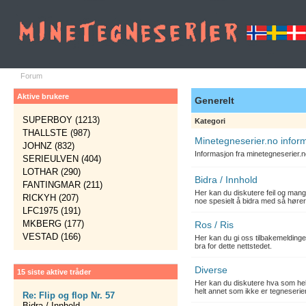
Forum
Aktive brukere
Generelt
SUPERBOY (1213)
Kategori
THALLSTE (987)
Minetegneserier.no infor
JOHNZ (832)
Informasjon fra minetegneserier.
SERIEULVEN (404)
LOTHAR (290)
Bidra / Innhold
FANTINGMAR (211)
Her kan du diskutere feil og mang
RICKYH (207)
noe spesielt å bidra med så hører
LFC1975 (191)
MKBERG (177)
Ros / Ris
VESTAD (166)
Her kan du gi oss tilbakemelding
bra for dette nettstedet.
Diverse
15 siste aktive tråder
Her kan du diskutere hva som hels
helt annet som ikke er tegneserier
Re: Flip og flop Nr. 57
Bidra / Innhold