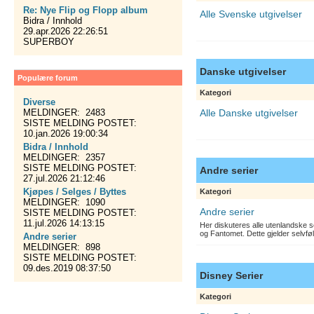
Re: Nye Flip og Flopp album
Alle Svenske utgivelser
Bidra / Innhold
29.apr.2026 22:26:51
SUPERBOY
Danske utgivelser
Populære forum
Kategori
Diverse
MELDINGER: 2483
Alle Danske utgivelser
SISTE MELDING POSTET:
10.jan.2026 19:00:34
Bidra / Innhold
MELDINGER: 2357
SISTE MELDING POSTET:
Andre serier
27.jul.2026 21:12:46
Kjøpes / Selges / Byttes
Kategori
MELDINGER: 1090
Andre serier
SISTE MELDING POSTET:
11.jul.2026 14:13:15
Her diskuteres alle utenlandske s
og Fantomet. Dette gjelder selvfø
Andre serier
MELDINGER: 898
SISTE MELDING POSTET:
09.des.2019 08:37:50
Disney Serier
Kategori