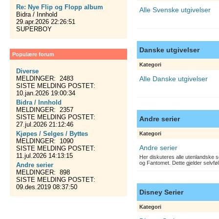
Re: Nye Flip og Flopp album
Alle Svenske utgivelser
Bidra / Innhold
29.apr.2026 22:26:51
SUPERBOY
Danske utgivelser
Populære forum
Kategori
Diverse
MELDINGER: 2483
Alle Danske utgivelser
SISTE MELDING POSTET:
10.jan.2026 19:00:34
Bidra / Innhold
MELDINGER: 2357
SISTE MELDING POSTET:
Andre serier
27.jul.2026 21:12:46
Kjøpes / Selges / Byttes
Kategori
MELDINGER: 1090
Andre serier
SISTE MELDING POSTET:
11.jul.2026 14:13:15
Her diskuteres alle utenlandske s
og Fantomet. Dette gjelder selvfø
Andre serier
MELDINGER: 898
SISTE MELDING POSTET:
09.des.2019 08:37:50
Disney Serier
Kategori