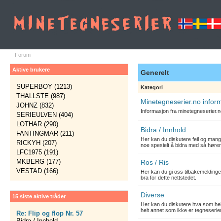
Forum
Aktive brukere
Generelt
SUPERBOY (1213)
Kategori
THALLSTE (987)
Minetegneserier.no infor
JOHNZ (832)
Informasjon fra minetegneserier.
SERIEULVEN (404)
LOTHAR (290)
Bidra / Innhold
FANTINGMAR (211)
Her kan du diskutere feil og mang
RICKYH (207)
noe spesielt å bidra med så hører
LFC1975 (191)
MKBERG (177)
Ros / Ris
VESTAD (166)
Her kan du gi oss tilbakemelding
bra for dette nettstedet.
Diverse
15 siste aktive tråder
Her kan du diskutere hva som hels
helt annet som ikke er tegneserier
Re: Flip og flop Nr. 57
Bidra / Innhold