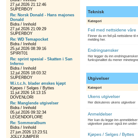
27.jul.2026 21:12:46
SUPERBOY
Teknisk
Re: Norsk Donald - Hans majones
Donald
Kategori
Bidra / Innhold
27.jul.2026 21:09:29
Feil med nettsidene våre
SUPERBOY
Finner du en feil på nettsidene ti
Re: WD Temapocket
melding her.
Bidra / Innhold
25.jul.2026 08:39:16
Endringsønsker
SPIRIT01
Her legger du inn endringsønsker
Re: sprint spesial - Skatten i San
funksjonalitet du mener minetegn
Inferno
Bidra / Innhold
12.jul.2026 18:03:32
SUPERBOY
Utgivelser
W.i.t.c.h. blader ønskes kjøpt
Kjøpes / Selges / Byttes
Kategori
11.jul.2026 14:13:15
Ukens utgivelser
DOVENLORI
Her diskuteres ukens utgivelser
Re: Manglende utgivelser
Bidra / Innhold
05.jul.2026 09:32:34
Anmeldelser
LEGENDOFLORE
Her kan du legge inn anmeldelser 
Re: Sommeralbum
utgivelser passer også inn under 
Bidra / Innhold
27.jun.2026 13:23:51
Kjøpes / Selges / Byttes
JOLLYJUMPER