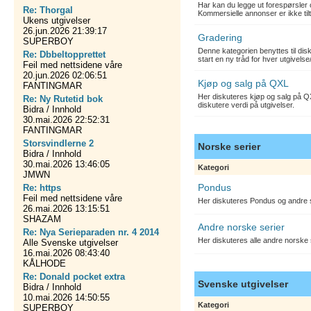
Har kan du legge ut forespørsler 
Re: Thorgal
Kommersielle annonser er ikke tilt
Ukens utgivelser
26.jun.2026 21:39:17
Gradering
SUPERBOY
Denne kategorien benyttes til dis
Re: Dbbeltopprettet
start en ny tråd for hver utgivelse
Feil med nettsidene våre
20.jun.2026 02:06:51
Kjøp og salg på QXL
FANTINGMAR
Her diskuteres kjøp og salg på QX
Re: Ny Rutetid bok
diskutere verdi på utgivelser.
Bidra / Innhold
30.mai.2026 22:52:31
FANTINGMAR
Storsvindlerne 2
Norske serier
Bidra / Innhold
30.mai.2026 13:46:05
Kategori
JMWN
Pondus
Re: https
Feil med nettsidene våre
Her diskuteres Pondus og andre s
26.mai.2026 13:15:51
SHAZAM
Andre norske serier
Re: Nya Serieparaden nr. 4 2014
Her diskuteres alle andre norske
Alle Svenske utgivelser
16.mai.2026 08:43:40
KÅLHODE
Re: Donald pocket extra
Svenske utgivelser
Bidra / Innhold
10.mai.2026 14:50:55
Kategori
SUPERBOY