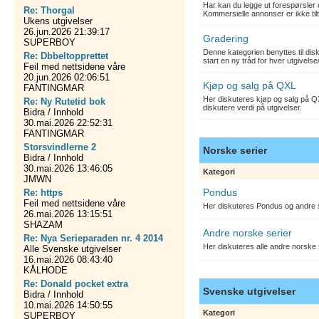
Har kan du legge ut forespørsler 
Re: Thorgal
Kommersielle annonser er ikke tilt
Ukens utgivelser
26.jun.2026 21:39:17
Gradering
SUPERBOY
Denne kategorien benyttes til dis
Re: Dbbeltopprettet
start en ny tråd for hver utgivelse
Feil med nettsidene våre
20.jun.2026 02:06:51
Kjøp og salg på QXL
FANTINGMAR
Her diskuteres kjøp og salg på QX
Re: Ny Rutetid bok
diskutere verdi på utgivelser.
Bidra / Innhold
30.mai.2026 22:52:31
FANTINGMAR
Storsvindlerne 2
Norske serier
Bidra / Innhold
30.mai.2026 13:46:05
Kategori
JMWN
Pondus
Re: https
Feil med nettsidene våre
Her diskuteres Pondus og andre s
26.mai.2026 13:15:51
SHAZAM
Andre norske serier
Re: Nya Serieparaden nr. 4 2014
Her diskuteres alle andre norske
Alle Svenske utgivelser
16.mai.2026 08:43:40
KÅLHODE
Re: Donald pocket extra
Svenske utgivelser
Bidra / Innhold
10.mai.2026 14:50:55
Kategori
SUPERBOY