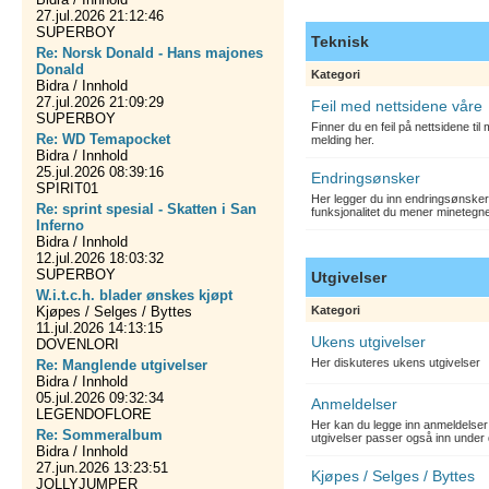
27.jul.2026 21:12:46
SUPERBOY
Teknisk
Re: Norsk Donald - Hans majones
Donald
Kategori
Bidra / Innhold
27.jul.2026 21:09:29
Feil med nettsidene våre
SUPERBOY
Finner du en feil på nettsidene ti
Re: WD Temapocket
melding her.
Bidra / Innhold
25.jul.2026 08:39:16
Endringsønsker
SPIRIT01
Her legger du inn endringsønsker
Re: sprint spesial - Skatten i San
funksjonalitet du mener minetegn
Inferno
Bidra / Innhold
12.jul.2026 18:03:32
SUPERBOY
Utgivelser
W.i.t.c.h. blader ønskes kjøpt
Kjøpes / Selges / Byttes
Kategori
11.jul.2026 14:13:15
Ukens utgivelser
DOVENLORI
Her diskuteres ukens utgivelser
Re: Manglende utgivelser
Bidra / Innhold
05.jul.2026 09:32:34
Anmeldelser
LEGENDOFLORE
Her kan du legge inn anmeldelser 
Re: Sommeralbum
utgivelser passer også inn under 
Bidra / Innhold
27.jun.2026 13:23:51
Kjøpes / Selges / Byttes
JOLLYJUMPER