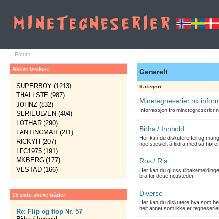
Forum
Aktive brukere
Generelt
SUPERBOY (1213)
Kategori
THALLSTE (987)
Minetegneserier.no infor
JOHNZ (832)
Informasjon fra minetegneserier.
SERIEULVEN (404)
LOTHAR (290)
Bidra / Innhold
FANTINGMAR (211)
Her kan du diskutere feil og mang
RICKYH (207)
noe spesielt å bidra med så hører
LFC1975 (191)
MKBERG (177)
Ros / Ris
VESTAD (166)
Her kan du gi oss tilbakemelding
bra for dette nettstedet.
Diverse
15 siste aktive tråder
Her kan du diskutere hva som hels
helt annet som ikke er tegneserier
Re: Flip og flop Nr. 57
Bidra / Innhold