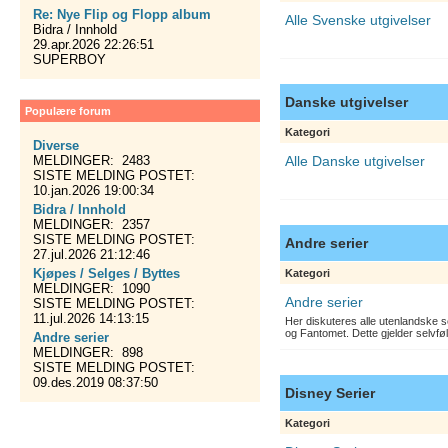
Re: Nye Flip og Flopp album
Alle Svenske utgivelser
Bidra / Innhold
29.apr.2026 22:26:51
SUPERBOY
Danske utgivelser
Populære forum
Kategori
Diverse
MELDINGER: 2483
Alle Danske utgivelser
SISTE MELDING POSTET:
10.jan.2026 19:00:34
Bidra / Innhold
MELDINGER: 2357
SISTE MELDING POSTET:
Andre serier
27.jul.2026 21:12:46
Kjøpes / Selges / Byttes
Kategori
MELDINGER: 1090
Andre serier
SISTE MELDING POSTET:
11.jul.2026 14:13:15
Her diskuteres alle utenlandske s
og Fantomet. Dette gjelder selvfø
Andre serier
MELDINGER: 898
SISTE MELDING POSTET:
09.des.2019 08:37:50
Disney Serier
Kategori