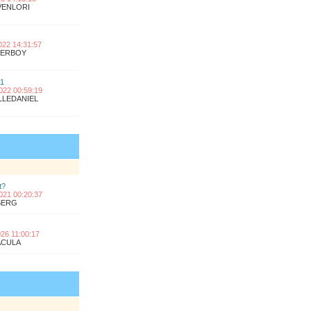
OVENLORI
2022 14:31:57
UPERBOY
 1
2022 00:59:19
ILLEDANIEL
t?
2021 00:20:37
KBERG
2026 11:00:17
RACULA