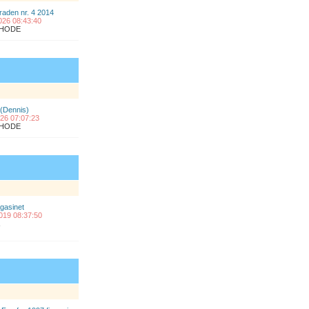
raden nr. 4 2014
2026 08:43:40
ÅLHODE
 (Dennis)
2026 07:07:23
ÅLHODE
gasinet
2019 08:37:50