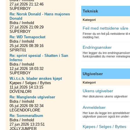
27.jul.2026 21:12:46
SUPERBOY
Teknisk
Re: Norsk Donald - Hans majones
Donald
Kategori
Bidra / Innhold
27.jul.2026 21:09:29
Feil med nettsidene våre
SUPERBOY
Finner du en feil på nettsidene ti
Re: WD Temapocket
melding her.
Bidra / Innhold
25.jul.2026 08:39:16
Endringsønsker
SPIRIT01
Her legger du inn endringsønsker
Re: sprint spesial - Skatten i San
funksjonalitet du mener minetegn
Inferno
Bidra / Innhold
12.jul.2026 18:03:32
SUPERBOY
Utgivelser
W.i.t.c.h. blader ønskes kjøpt
Kjøpes / Selges / Byttes
Kategori
11.jul.2026 14:13:15
Ukens utgivelser
DOVENLORI
Her diskuteres ukens utgivelser
Re: Manglende utgivelser
Bidra / Innhold
05.jul.2026 09:32:34
Anmeldelser
LEGENDOFLORE
Her kan du legge inn anmeldelser 
Re: Sommeralbum
utgivelser passer også inn under 
Bidra / Innhold
27.jun.2026 13:23:51
Kjøpes / Selges / Byttes
JOLLYJUMPER