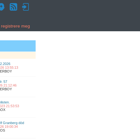
g registrere meg
02.2026
2026 13:55:13
UPERBOY
Nr. 57
026 21:12:46
UPERBOY
listen.
2023 21:53:53
BOX
lf Granberg död
2026 19:00:34
COS