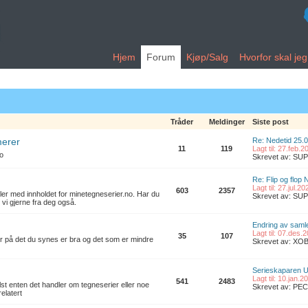
Hjem
Forum
Kjøp/Salg
Hvorfor skal je
Tråder
Meldinger
Siste post
merer
Re: Nedetid 25.
11
119
Lagt til: 27.feb.
no
Skrevet av: S
Re: Flip og flop 
Lagt til: 27.jul.2
603
2357
ler med innholdet for minetegneserier.no. Har du
Skrevet av: S
 vi gjerne fra deg også.
Endring av samle
Lagt til: 07.des.
35
107
er på det du synes er bra og det som er mindre
Skrevet av: XO
Serieskaparen U
Lagt til: 10.jan.
541
2483
t enten det handler om tegneserier eller noe
Skrevet av: PE
elatert