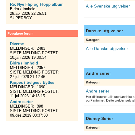
Re: Nye Flip og Flopp album
Alle Svenske utgivelser
Bidra / Innhold
29.apr.2026 22:26:51
SUPERBOY
Danske utgivelser
Populære forum
Kategori
Diverse
MELDINGER: 2483
Alle Danske utgivelser
SISTE MELDING POSTET:
10.jan.2026 19:00:34
Bidra / Innhold
MELDINGER: 2357
SISTE MELDING POSTET:
Andre serier
27.jul.2026 21:12:46
Kjøpes / Selges / Byttes
Kategori
MELDINGER: 1090
Andre serier
SISTE MELDING POSTET:
11.jul.2026 14:13:15
Her diskuteres alle utenlandske s
og Fantomet. Dette gjelder selvfø
Andre serier
MELDINGER: 898
SISTE MELDING POSTET:
09.des.2019 08:37:50
Disney Serier
Kategori