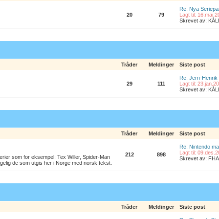
Re: Nya Seriepa
20
79
Lagt til: 16.mai.
Skrevet av: K
Tråder
Meldinger
Siste post
Re: Jern-Henrik
29
111
Lagt til: 23.jan.
Skrevet av: K
Tråder
Meldinger
Siste post
Re: Nintendo ma
Lagt til: 09.des.
212
898
erier som for eksempel: Tex Willer, Spider-Man
Skrevet av: FHA
lgelig de som utgis her i Norge med norsk tekst.
Tråder
Meldinger
Siste post