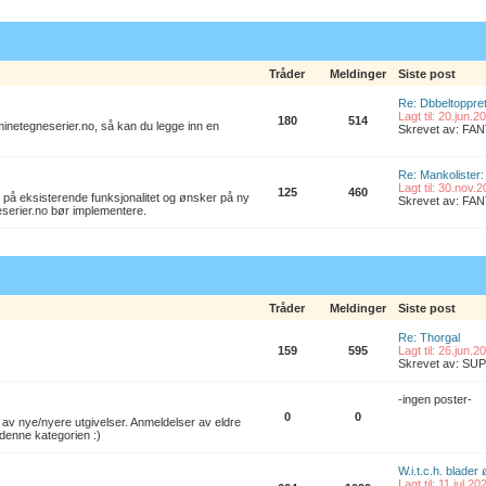
Tråder
Meldinger
Siste post
Re: Dbbeltoppret
Lagt til: 20.jun.
180
514
l minetegneserier.no, så kan du legge inn en
Skrevet av: F
Re: Mankolister: 
Lagt til: 30.nov.
125
460
 på eksisterende funksjonalitet og ønsker på ny
Skrevet av: F
eserier.no bør implementere.
Tråder
Meldinger
Siste post
Re: Thorgal
159
595
Lagt til: 26.jun.
Skrevet av: S
-ingen poster-
0
0
av nye/nyere utgivelser. Anmeldelser av eldre
denne kategorien :)
W.i.t.c.h. blader
Lagt til: 11.jul.2