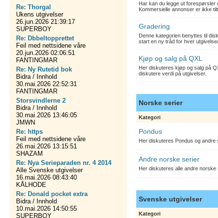
Har kan du legge ut forespørsler 
Re: Thorgal
Kommersielle annonser er ikke tilt
Ukens utgivelser
26.jun.2026 21:39:17
Gradering
SUPERBOY
Denne kategorien benyttes til dis
Re: Dbbeltopprettet
start en ny tråd for hver utgivelse
Feil med nettsidene våre
20.jun.2026 02:06:51
Kjøp og salg på QXL
FANTINGMAR
Her diskuteres kjøp og salg på QX
Re: Ny Rutetid bok
diskutere verdi på utgivelser.
Bidra / Innhold
30.mai.2026 22:52:31
FANTINGMAR
Storsvindlerne 2
Norske serier
Bidra / Innhold
30.mai.2026 13:46:05
Kategori
JMWN
Pondus
Re: https
Feil med nettsidene våre
Her diskuteres Pondus og andre s
26.mai.2026 13:15:51
SHAZAM
Andre norske serier
Re: Nya Serieparaden nr. 4 2014
Her diskuteres alle andre norske
Alle Svenske utgivelser
16.mai.2026 08:43:40
KÅLHODE
Re: Donald pocket extra
Svenske utgivelser
Bidra / Innhold
10.mai.2026 14:50:55
Kategori
SUPERBOY