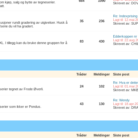
664
1090
om kjøp, salg og bytte av tegneserier.
Skrevet av: D
att.
Re: Indexprising
Lagt til: 12.mai.
35
236
kusjoner rundt gradering av utgivelser. Husk å
Skrevet av: S
/serie du vil ha gradert.
Edderkoppen nr
Lagt til: 22.aug.
83
430
L. I tillegg kan du bruke denne gruppen for å
Skrevet av: CH
Tråder
Meldinger
Siste post
Re: Hva er dette
24
102
Lagt til: 01.mar.
erier tegnet av Frode Øverli.
Skrevet av: M
Re: Wendy
43
130
Lagt til: 18.apr.
 serier som ikker er Pondus.
Skrevet av: D
Tråder
Meldinger
Siste post