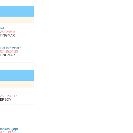
tet
2026 02:06:51
ANTINGMAR
Feil info viser?
2024 15:54:23
ANTINGMAR
2026 21:39:17
UPERBOY
 ønskes kjøpt
026 14:13:15