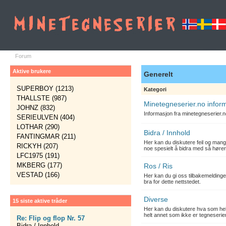
Forum
Aktive brukere
Generelt
SUPERBOY (1213)
Kategori
THALLSTE (987)
Minetegneserier.no infor
JOHNZ (832)
Informasjon fra minetegneserier.
SERIEULVEN (404)
LOTHAR (290)
Bidra / Innhold
FANTINGMAR (211)
Her kan du diskutere feil og mang
RICKYH (207)
noe spesielt å bidra med så hører
LFC1975 (191)
MKBERG (177)
Ros / Ris
VESTAD (166)
Her kan du gi oss tilbakemelding
bra for dette nettstedet.
Diverse
15 siste aktive tråder
Her kan du diskutere hva som hels
helt annet som ikke er tegneserier
Re: Flip og flop Nr. 57
Bidra / Innhold