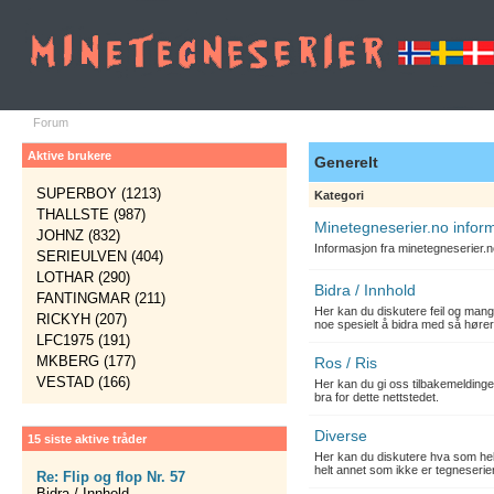
Forum
Aktive brukere
Generelt
SUPERBOY (1213)
Kategori
THALLSTE (987)
Minetegneserier.no infor
JOHNZ (832)
Informasjon fra minetegneserier.
SERIEULVEN (404)
LOTHAR (290)
Bidra / Innhold
FANTINGMAR (211)
Her kan du diskutere feil og mang
RICKYH (207)
noe spesielt å bidra med så hører
LFC1975 (191)
MKBERG (177)
Ros / Ris
VESTAD (166)
Her kan du gi oss tilbakemelding
bra for dette nettstedet.
Diverse
15 siste aktive tråder
Her kan du diskutere hva som hels
helt annet som ikke er tegneserier
Re: Flip og flop Nr. 57
Bidra / Innhold