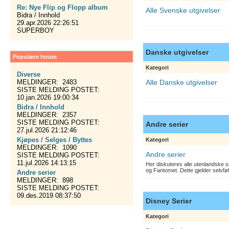
Re: Nye Flip og Flopp album
Alle Svenske utgivelser
Bidra / Innhold
29.apr.2026 22:26:51
SUPERBOY
Danske utgivelser
Populære forum
Kategori
Diverse
MELDINGER: 2483
Alle Danske utgivelser
SISTE MELDING POSTET:
10.jan.2026 19:00:34
Bidra / Innhold
MELDINGER: 2357
SISTE MELDING POSTET:
Andre serier
27.jul.2026 21:12:46
Kjøpes / Selges / Byttes
Kategori
MELDINGER: 1090
Andre serier
SISTE MELDING POSTET:
11.jul.2026 14:13:15
Her diskuteres alle utenlandske s
og Fantomet. Dette gjelder selvfø
Andre serier
MELDINGER: 898
SISTE MELDING POSTET:
09.des.2019 08:37:50
Disney Serier
Kategori