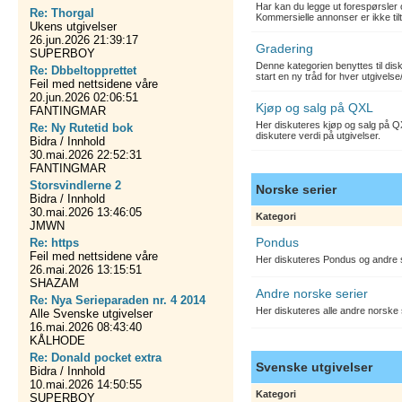
Har kan du legge ut forespørsler 
Re: Thorgal
Kommersielle annonser er ikke tilt
Ukens utgivelser
26.jun.2026 21:39:17
Gradering
SUPERBOY
Denne kategorien benyttes til dis
Re: Dbbeltopprettet
start en ny tråd for hver utgivelse
Feil med nettsidene våre
20.jun.2026 02:06:51
Kjøp og salg på QXL
FANTINGMAR
Her diskuteres kjøp og salg på QX
Re: Ny Rutetid bok
diskutere verdi på utgivelser.
Bidra / Innhold
30.mai.2026 22:52:31
FANTINGMAR
Storsvindlerne 2
Norske serier
Bidra / Innhold
30.mai.2026 13:46:05
Kategori
JMWN
Pondus
Re: https
Feil med nettsidene våre
Her diskuteres Pondus og andre s
26.mai.2026 13:15:51
SHAZAM
Andre norske serier
Re: Nya Serieparaden nr. 4 2014
Her diskuteres alle andre norske
Alle Svenske utgivelser
16.mai.2026 08:43:40
KÅLHODE
Re: Donald pocket extra
Svenske utgivelser
Bidra / Innhold
10.mai.2026 14:50:55
Kategori
SUPERBOY