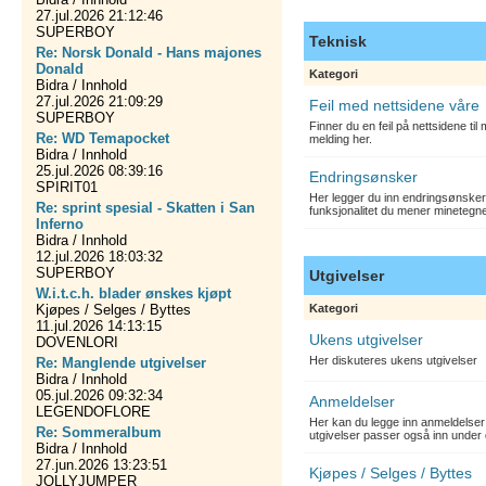
27.jul.2026 21:12:46
SUPERBOY
Teknisk
Re: Norsk Donald - Hans majones
Donald
Kategori
Bidra / Innhold
27.jul.2026 21:09:29
Feil med nettsidene våre
SUPERBOY
Finner du en feil på nettsidene ti
Re: WD Temapocket
melding her.
Bidra / Innhold
25.jul.2026 08:39:16
Endringsønsker
SPIRIT01
Her legger du inn endringsønsker
Re: sprint spesial - Skatten i San
funksjonalitet du mener minetegn
Inferno
Bidra / Innhold
12.jul.2026 18:03:32
SUPERBOY
Utgivelser
W.i.t.c.h. blader ønskes kjøpt
Kjøpes / Selges / Byttes
Kategori
11.jul.2026 14:13:15
Ukens utgivelser
DOVENLORI
Her diskuteres ukens utgivelser
Re: Manglende utgivelser
Bidra / Innhold
05.jul.2026 09:32:34
Anmeldelser
LEGENDOFLORE
Her kan du legge inn anmeldelser 
Re: Sommeralbum
utgivelser passer også inn under 
Bidra / Innhold
27.jun.2026 13:23:51
Kjøpes / Selges / Byttes
JOLLYJUMPER