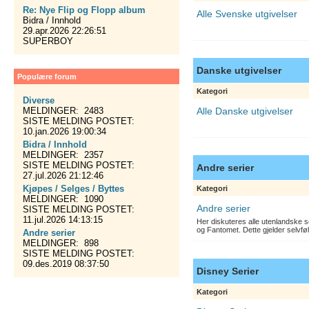
Re: Nye Flip og Flopp album
Alle Svenske utgivelser
Bidra / Innhold
29.apr.2026 22:26:51
SUPERBOY
Danske utgivelser
Populære forum
Kategori
Diverse
MELDINGER: 2483
Alle Danske utgivelser
SISTE MELDING POSTET:
10.jan.2026 19:00:34
Bidra / Innhold
MELDINGER: 2357
SISTE MELDING POSTET:
Andre serier
27.jul.2026 21:12:46
Kjøpes / Selges / Byttes
Kategori
MELDINGER: 1090
Andre serier
SISTE MELDING POSTET:
11.jul.2026 14:13:15
Her diskuteres alle utenlandske s
og Fantomet. Dette gjelder selvfø
Andre serier
MELDINGER: 898
SISTE MELDING POSTET:
09.des.2019 08:37:50
Disney Serier
Kategori