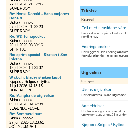
27.jul.2026 21:12:46
SUPERBOY
Teknisk
Re: Norsk Donald - Hans majones
Donald
Kategori
Bidra / Innhold
27.jul.2026 21:09:29
Feil med nettsidene våre
SUPERBOY
Finner du en feil på nettsidene ti
Re: WD Temapocket
melding her.
Bidra / Innhold
25.jul.2026 08:39:16
Endringsønsker
SPIRIT01
Her legger du inn endringsønsker
Re: sprint spesial - Skatten i San
funksjonalitet du mener minetegn
Inferno
Bidra / Innhold
12.jul.2026 18:03:32
SUPERBOY
Utgivelser
W.i.t.c.h. blader ønskes kjøpt
Kjøpes / Selges / Byttes
Kategori
11.jul.2026 14:13:15
Ukens utgivelser
DOVENLORI
Her diskuteres ukens utgivelser
Re: Manglende utgivelser
Bidra / Innhold
05.jul.2026 09:32:34
Anmeldelser
LEGENDOFLORE
Her kan du legge inn anmeldelser 
Re: Sommeralbum
utgivelser passer også inn under 
Bidra / Innhold
27.jun.2026 13:23:51
Kjøpes / Selges / Byttes
JOLLYJUMPER