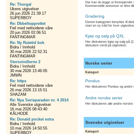
Har kan du legge ut forespørsler 
Re: Thorgal
Kommersielle annonser er ikke tilt
Ukens utgivelser
26.jun.2026 21:39:17
Gradering
SUPERBOY
Denne kategorien benyttes til dis
Re: Dbbeltopprettet
start en ny tråd for hver utgivelse
Feil med nettsidene våre
20.jun.2026 02:06:51
Kjøp og salg på QXL
FANTINGMAR
Her diskuteres kjøp og salg på QX
Re: Ny Rutetid bok
diskutere verdi på utgivelser.
Bidra / Innhold
30.mai.2026 22:52:31
FANTINGMAR
Storsvindlerne 2
Norske serier
Bidra / Innhold
30.mai.2026 13:46:05
Kategori
JMWN
Pondus
Re: https
Feil med nettsidene våre
Her diskuteres Pondus og andre s
26.mai.2026 13:15:51
SHAZAM
Andre norske serier
Re: Nya Serieparaden nr. 4 2014
Her diskuteres alle andre norske
Alle Svenske utgivelser
16.mai.2026 08:43:40
KÅLHODE
Re: Donald pocket extra
Svenske utgivelser
Bidra / Innhold
10.mai.2026 14:50:55
Kategori
SUPERBOY