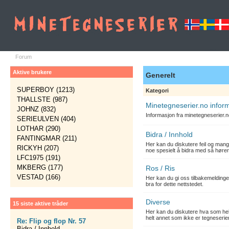
Forum
Aktive brukere
Generelt
SUPERBOY (1213)
Kategori
THALLSTE (987)
Minetegneserier.no infor
JOHNZ (832)
Informasjon fra minetegneserier.
SERIEULVEN (404)
LOTHAR (290)
Bidra / Innhold
FANTINGMAR (211)
Her kan du diskutere feil og mang
RICKYH (207)
noe spesielt å bidra med så hører
LFC1975 (191)
MKBERG (177)
Ros / Ris
VESTAD (166)
Her kan du gi oss tilbakemelding
bra for dette nettstedet.
Diverse
15 siste aktive tråder
Her kan du diskutere hva som hels
helt annet som ikke er tegneserier
Re: Flip og flop Nr. 57
Bidra / Innhold