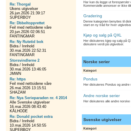
Har kan du legge ut forespørsler 
Re: Thorgal
Kommersielle annonser er ikke tilt
Ukens utgivelser
26.jun.2026 21:39:17
Gradering
SUPERBOY
Denne kategorien benyttes til dis
Re: Dbbeltopprettet
start en ny tråd for hver utgivelse
Feil med nettsidene våre
20.jun.2026 02:06:51
Kjøp og salg på QXL
FANTINGMAR
Her diskuteres kjøp og salg på QX
Re: Ny Rutetid bok
diskutere verdi på utgivelser.
Bidra / Innhold
30.mai.2026 22:52:31
FANTINGMAR
Storsvindlerne 2
Norske serier
Bidra / Innhold
30.mai.2026 13:46:05
Kategori
JMWN
Pondus
Re: https
Feil med nettsidene våre
Her diskuteres Pondus og andre s
26.mai.2026 13:15:51
SHAZAM
Andre norske serier
Re: Nya Serieparaden nr. 4 2014
Her diskuteres alle andre norske
Alle Svenske utgivelser
16.mai.2026 08:43:40
KÅLHODE
Re: Donald pocket extra
Svenske utgivelser
Bidra / Innhold
10.mai.2026 14:50:55
Kategori
SUPERBOY