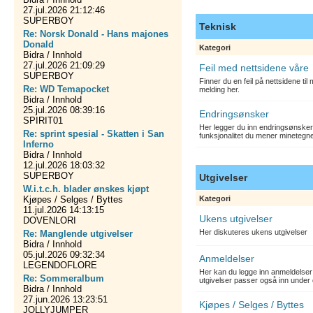
27.jul.2026 21:12:46
SUPERBOY
Teknisk
Re: Norsk Donald - Hans majones
Donald
Kategori
Bidra / Innhold
27.jul.2026 21:09:29
Feil med nettsidene våre
SUPERBOY
Finner du en feil på nettsidene ti
Re: WD Temapocket
melding her.
Bidra / Innhold
25.jul.2026 08:39:16
Endringsønsker
SPIRIT01
Her legger du inn endringsønsker
Re: sprint spesial - Skatten i San
funksjonalitet du mener minetegn
Inferno
Bidra / Innhold
12.jul.2026 18:03:32
SUPERBOY
Utgivelser
W.i.t.c.h. blader ønskes kjøpt
Kjøpes / Selges / Byttes
Kategori
11.jul.2026 14:13:15
Ukens utgivelser
DOVENLORI
Her diskuteres ukens utgivelser
Re: Manglende utgivelser
Bidra / Innhold
05.jul.2026 09:32:34
Anmeldelser
LEGENDOFLORE
Her kan du legge inn anmeldelser 
Re: Sommeralbum
utgivelser passer også inn under 
Bidra / Innhold
27.jun.2026 13:23:51
Kjøpes / Selges / Byttes
JOLLYJUMPER