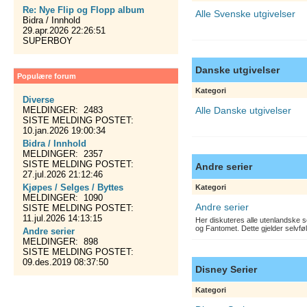
Re: Nye Flip og Flopp album
Alle Svenske utgivelser
Bidra / Innhold
29.apr.2026 22:26:51
SUPERBOY
Danske utgivelser
Populære forum
Kategori
Diverse
MELDINGER: 2483
Alle Danske utgivelser
SISTE MELDING POSTET:
10.jan.2026 19:00:34
Bidra / Innhold
MELDINGER: 2357
SISTE MELDING POSTET:
Andre serier
27.jul.2026 21:12:46
Kjøpes / Selges / Byttes
Kategori
MELDINGER: 1090
Andre serier
SISTE MELDING POSTET:
11.jul.2026 14:13:15
Her diskuteres alle utenlandske s
og Fantomet. Dette gjelder selvfø
Andre serier
MELDINGER: 898
SISTE MELDING POSTET:
09.des.2019 08:37:50
Disney Serier
Kategori