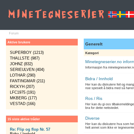
Forum
Aktive brukere
Generelt
SUPERBOY (1213)
Kategori
THALLSTE (987)
Minetegneserier.no infor
JOHNZ (832)
Informasjon fra minetegneserier.
SERIEULVEN (404)
LOTHAR (290)
Bidra / Innhold
FANTINGMAR (211)
Her kan du diskutere feil og mang
RICKYH (207)
noe spesielt å bidra med så hører
LFC1975 (191)
MKBERG (177)
Ros / Ris
VESTAD (166)
Her kan du gi oss tilbakemelding
bra for dette nettstedet.
Diverse
15 siste aktive tråder
Her kan du diskutere hva som hels
helt annet som ikke er tegneserier
Re: Flip og flop Nr. 57
Bidra / Innhold