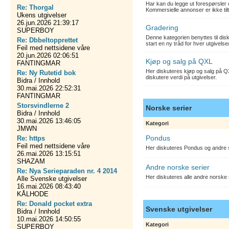
Har kan du legge ut forespørsler 
Re: Thorgal
Kommersielle annonser er ikke tilt
Ukens utgivelser
26.jun.2026 21:39:17
Gradering
SUPERBOY
Denne kategorien benyttes til dis
Re: Dbbeltopprettet
start en ny tråd for hver utgivelse
Feil med nettsidene våre
20.jun.2026 02:06:51
Kjøp og salg på QXL
FANTINGMAR
Her diskuteres kjøp og salg på QX
Re: Ny Rutetid bok
diskutere verdi på utgivelser.
Bidra / Innhold
30.mai.2026 22:52:31
FANTINGMAR
Storsvindlerne 2
Norske serier
Bidra / Innhold
30.mai.2026 13:46:05
Kategori
JMWN
Pondus
Re: https
Feil med nettsidene våre
Her diskuteres Pondus og andre s
26.mai.2026 13:15:51
SHAZAM
Andre norske serier
Re: Nya Serieparaden nr. 4 2014
Her diskuteres alle andre norske
Alle Svenske utgivelser
16.mai.2026 08:43:40
KÅLHODE
Re: Donald pocket extra
Svenske utgivelser
Bidra / Innhold
10.mai.2026 14:50:55
Kategori
SUPERBOY