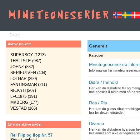
Forum
Aktive brukere
Generelt
SUPERBOY (1213)
Kategori
THALLSTE (987)
Minetegneserier.no infor
JOHNZ (832)
Informasjon fra minetegneserier.
SERIEULVEN (404)
LOTHAR (290)
Bidra / Innhold
FANTINGMAR (211)
Her kan du diskutere feil og mang
RICKYH (207)
noe spesielt å bidra med så hører
LFC1975 (191)
MKBERG (177)
Ros / Ris
VESTAD (166)
Her kan du gi oss tilbakemelding
bra for dette nettstedet.
Diverse
15 siste aktive tråder
Her kan du diskutere hva som hels
helt annet som ikke er tegneserier
Re: Flip og flop Nr. 57
Bidra / Innhold