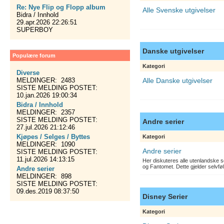
Re: Nye Flip og Flopp album
Alle Svenske utgivelser
Bidra / Innhold
29.apr.2026 22:26:51
SUPERBOY
Danske utgivelser
Populære forum
Kategori
Diverse
MELDINGER: 2483
Alle Danske utgivelser
SISTE MELDING POSTET:
10.jan.2026 19:00:34
Bidra / Innhold
MELDINGER: 2357
SISTE MELDING POSTET:
Andre serier
27.jul.2026 21:12:46
Kjøpes / Selges / Byttes
Kategori
MELDINGER: 1090
Andre serier
SISTE MELDING POSTET:
11.jul.2026 14:13:15
Her diskuteres alle utenlandske s
og Fantomet. Dette gjelder selvfø
Andre serier
MELDINGER: 898
SISTE MELDING POSTET:
09.des.2019 08:37:50
Disney Serier
Kategori