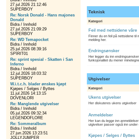
27.jul.2026 21:12:46
SUPERBOY
Teknisk
Re: Norsk Donald - Hans majones
Donald
Kategori
Bidra / Innhold
27.jul.2026 21:09:29
Feil med nettsidene våre
SUPERBOY
Finner du en feil på nettsidene ti
Re: WD Temapocket
melding her.
Bidra / Innhold
25.jul.2026 08:39:16
Endringsønsker
SPIRIT01
Her legger du inn endringsønsker
Re: sprint spesial - Skatten i San
funksjonalitet du mener minetegn
Inferno
Bidra / Innhold
12.jul.2026 18:03:32
SUPERBOY
Utgivelser
W.i.t.c.h. blader ønskes kjøpt
Kjøpes / Selges / Byttes
Kategori
11.jul.2026 14:13:15
Ukens utgivelser
DOVENLORI
Her diskuteres ukens utgivelser
Re: Manglende utgivelser
Bidra / Innhold
05.jul.2026 09:32:34
Anmeldelser
LEGENDOFLORE
Her kan du legge inn anmeldelser 
Re: Sommeralbum
utgivelser passer også inn under 
Bidra / Innhold
27.jun.2026 13:23:51
Kjøpes / Selges / Byttes
JOLLYJUMPER