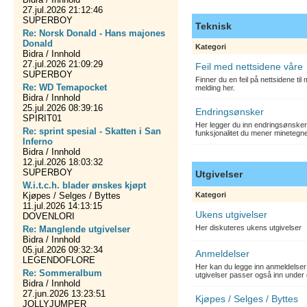
27.jul.2026 21:12:46
SUPERBOY
Teknisk
Re: Norsk Donald - Hans majones
Donald
Kategori
Bidra / Innhold
27.jul.2026 21:09:29
Feil med nettsidene våre
SUPERBOY
Finner du en feil på nettsidene ti
Re: WD Temapocket
melding her.
Bidra / Innhold
25.jul.2026 08:39:16
Endringsønsker
SPIRIT01
Her legger du inn endringsønsker
Re: sprint spesial - Skatten i San
funksjonalitet du mener minetegn
Inferno
Bidra / Innhold
12.jul.2026 18:03:32
SUPERBOY
Utgivelser
W.i.t.c.h. blader ønskes kjøpt
Kjøpes / Selges / Byttes
Kategori
11.jul.2026 14:13:15
Ukens utgivelser
DOVENLORI
Her diskuteres ukens utgivelser
Re: Manglende utgivelser
Bidra / Innhold
05.jul.2026 09:32:34
Anmeldelser
LEGENDOFLORE
Her kan du legge inn anmeldelser 
Re: Sommeralbum
utgivelser passer også inn under 
Bidra / Innhold
27.jun.2026 13:23:51
Kjøpes / Selges / Byttes
JOLLYJUMPER