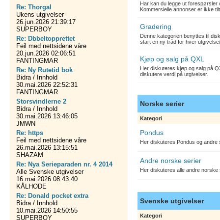
Har kan du legge ut forespørsler 
Re: Thorgal
Kommersielle annonser er ikke tilt
Ukens utgivelser
26.jun.2026 21:39:17
Gradering
SUPERBOY
Denne kategorien benyttes til dis
Re: Dbbeltopprettet
start en ny tråd for hver utgivelse
Feil med nettsidene våre
20.jun.2026 02:06:51
Kjøp og salg på QXL
FANTINGMAR
Her diskuteres kjøp og salg på QX
Re: Ny Rutetid bok
diskutere verdi på utgivelser.
Bidra / Innhold
30.mai.2026 22:52:31
FANTINGMAR
Storsvindlerne 2
Norske serier
Bidra / Innhold
30.mai.2026 13:46:05
Kategori
JMWN
Pondus
Re: https
Feil med nettsidene våre
Her diskuteres Pondus og andre s
26.mai.2026 13:15:51
SHAZAM
Andre norske serier
Re: Nya Serieparaden nr. 4 2014
Her diskuteres alle andre norske
Alle Svenske utgivelser
16.mai.2026 08:43:40
KÅLHODE
Re: Donald pocket extra
Svenske utgivelser
Bidra / Innhold
10.mai.2026 14:50:55
Kategori
SUPERBOY