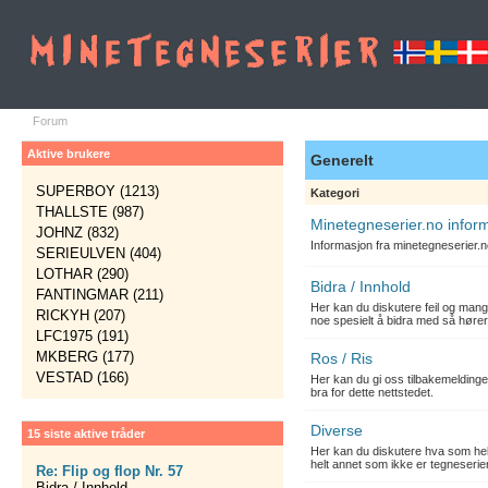
Forum
Aktive brukere
Generelt
SUPERBOY (1213)
Kategori
THALLSTE (987)
Minetegneserier.no infor
JOHNZ (832)
Informasjon fra minetegneserier.
SERIEULVEN (404)
LOTHAR (290)
Bidra / Innhold
FANTINGMAR (211)
Her kan du diskutere feil og mang
RICKYH (207)
noe spesielt å bidra med så hører
LFC1975 (191)
MKBERG (177)
Ros / Ris
VESTAD (166)
Her kan du gi oss tilbakemelding
bra for dette nettstedet.
Diverse
15 siste aktive tråder
Her kan du diskutere hva som hels
helt annet som ikke er tegneserier
Re: Flip og flop Nr. 57
Bidra / Innhold