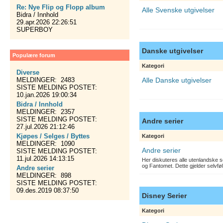
Re: Nye Flip og Flopp album
Alle Svenske utgivelser
Bidra / Innhold
29.apr.2026 22:26:51
SUPERBOY
Danske utgivelser
Populære forum
Kategori
Diverse
MELDINGER: 2483
Alle Danske utgivelser
SISTE MELDING POSTET:
10.jan.2026 19:00:34
Bidra / Innhold
MELDINGER: 2357
SISTE MELDING POSTET:
Andre serier
27.jul.2026 21:12:46
Kjøpes / Selges / Byttes
Kategori
MELDINGER: 1090
Andre serier
SISTE MELDING POSTET:
11.jul.2026 14:13:15
Her diskuteres alle utenlandske s
og Fantomet. Dette gjelder selvfø
Andre serier
MELDINGER: 898
SISTE MELDING POSTET:
09.des.2019 08:37:50
Disney Serier
Kategori