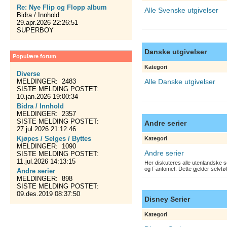
Re: Nye Flip og Flopp album
Alle Svenske utgivelser
Bidra / Innhold
29.apr.2026 22:26:51
SUPERBOY
Danske utgivelser
Populære forum
Kategori
Diverse
MELDINGER: 2483
Alle Danske utgivelser
SISTE MELDING POSTET:
10.jan.2026 19:00:34
Bidra / Innhold
MELDINGER: 2357
SISTE MELDING POSTET:
Andre serier
27.jul.2026 21:12:46
Kjøpes / Selges / Byttes
Kategori
MELDINGER: 1090
Andre serier
SISTE MELDING POSTET:
11.jul.2026 14:13:15
Her diskuteres alle utenlandske s
og Fantomet. Dette gjelder selvfø
Andre serier
MELDINGER: 898
SISTE MELDING POSTET:
09.des.2019 08:37:50
Disney Serier
Kategori