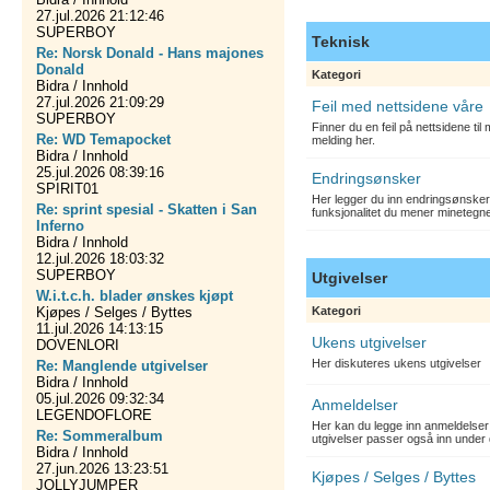
27.jul.2026 21:12:46
SUPERBOY
Teknisk
Re: Norsk Donald - Hans majones
Donald
Kategori
Bidra / Innhold
27.jul.2026 21:09:29
Feil med nettsidene våre
SUPERBOY
Finner du en feil på nettsidene ti
Re: WD Temapocket
melding her.
Bidra / Innhold
25.jul.2026 08:39:16
Endringsønsker
SPIRIT01
Her legger du inn endringsønsker
Re: sprint spesial - Skatten i San
funksjonalitet du mener minetegn
Inferno
Bidra / Innhold
12.jul.2026 18:03:32
SUPERBOY
Utgivelser
W.i.t.c.h. blader ønskes kjøpt
Kjøpes / Selges / Byttes
Kategori
11.jul.2026 14:13:15
Ukens utgivelser
DOVENLORI
Her diskuteres ukens utgivelser
Re: Manglende utgivelser
Bidra / Innhold
05.jul.2026 09:32:34
Anmeldelser
LEGENDOFLORE
Her kan du legge inn anmeldelser 
Re: Sommeralbum
utgivelser passer også inn under 
Bidra / Innhold
27.jun.2026 13:23:51
Kjøpes / Selges / Byttes
JOLLYJUMPER