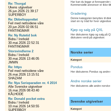
Har kan du legge ut forespørsler 
Re: Thorgal
Kommersielle annonser er ikke tilt
Ukens utgivelser
26.jun.2026 21:39:17
Gradering
SUPERBOY
Denne kategorien benyttes til dis
Re: Dbbeltopprettet
start en ny tråd for hver utgivelse
Feil med nettsidene våre
20.jun.2026 02:06:51
Kjøp og salg på QXL
FANTINGMAR
Her diskuteres kjøp og salg på QX
Re: Ny Rutetid bok
diskutere verdi på utgivelser.
Bidra / Innhold
30.mai.2026 22:52:31
FANTINGMAR
Storsvindlerne 2
Norske serier
Bidra / Innhold
30.mai.2026 13:46:05
Kategori
JMWN
Pondus
Re: https
Feil med nettsidene våre
Her diskuteres Pondus og andre s
26.mai.2026 13:15:51
SHAZAM
Andre norske serier
Re: Nya Serieparaden nr. 4 2014
Her diskuteres alle andre norske
Alle Svenske utgivelser
16.mai.2026 08:43:40
KÅLHODE
Re: Donald pocket extra
Svenske utgivelser
Bidra / Innhold
10.mai.2026 14:50:55
Kategori
SUPERBOY