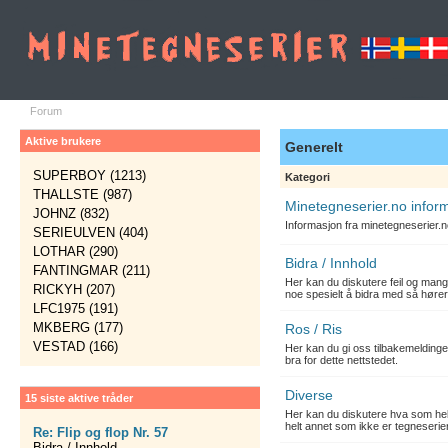
Forum
Aktive brukere
Generelt
SUPERBOY (1213)
Kategori
THALLSTE (987)
Minetegneserier.no infor
JOHNZ (832)
Informasjon fra minetegneserier.
SERIEULVEN (404)
LOTHAR (290)
Bidra / Innhold
FANTINGMAR (211)
Her kan du diskutere feil og mang
RICKYH (207)
noe spesielt å bidra med så hører
LFC1975 (191)
MKBERG (177)
Ros / Ris
VESTAD (166)
Her kan du gi oss tilbakemelding
bra for dette nettstedet.
Diverse
15 siste aktive tråder
Her kan du diskutere hva som hels
helt annet som ikke er tegneserier
Re: Flip og flop Nr. 57
Bidra / Innhold