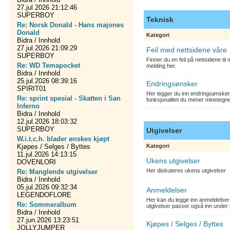
27.jul.2026 21:12:46
SUPERBOY
Teknisk
Re: Norsk Donald - Hans majones
Donald
Kategori
Bidra / Innhold
27.jul.2026 21:09:29
Feil med nettsidene våre
SUPERBOY
Finner du en feil på nettsidene ti
Re: WD Temapocket
melding her.
Bidra / Innhold
25.jul.2026 08:39:16
Endringsønsker
SPIRIT01
Her legger du inn endringsønsker
Re: sprint spesial - Skatten i San
funksjonalitet du mener minetegn
Inferno
Bidra / Innhold
12.jul.2026 18:03:32
SUPERBOY
Utgivelser
W.i.t.c.h. blader ønskes kjøpt
Kjøpes / Selges / Byttes
Kategori
11.jul.2026 14:13:15
Ukens utgivelser
DOVENLORI
Her diskuteres ukens utgivelser
Re: Manglende utgivelser
Bidra / Innhold
05.jul.2026 09:32:34
Anmeldelser
LEGENDOFLORE
Her kan du legge inn anmeldelser 
Re: Sommeralbum
utgivelser passer også inn under 
Bidra / Innhold
27.jun.2026 13:23:51
Kjøpes / Selges / Byttes
JOLLYJUMPER