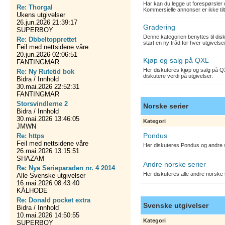
Har kan du legge ut forespørsler 
Re: Thorgal
Kommersielle annonser er ikke tilt
Ukens utgivelser
26.jun.2026 21:39:17
Gradering
SUPERBOY
Denne kategorien benyttes til dis
Re: Dbbeltopprettet
start en ny tråd for hver utgivelse
Feil med nettsidene våre
20.jun.2026 02:06:51
Kjøp og salg på QXL
FANTINGMAR
Her diskuteres kjøp og salg på QX
Re: Ny Rutetid bok
diskutere verdi på utgivelser.
Bidra / Innhold
30.mai.2026 22:52:31
FANTINGMAR
Storsvindlerne 2
Norske serier
Bidra / Innhold
30.mai.2026 13:46:05
Kategori
JMWN
Pondus
Re: https
Feil med nettsidene våre
Her diskuteres Pondus og andre s
26.mai.2026 13:15:51
SHAZAM
Andre norske serier
Re: Nya Serieparaden nr. 4 2014
Her diskuteres alle andre norske
Alle Svenske utgivelser
16.mai.2026 08:43:40
KÅLHODE
Re: Donald pocket extra
Svenske utgivelser
Bidra / Innhold
10.mai.2026 14:50:55
Kategori
SUPERBOY