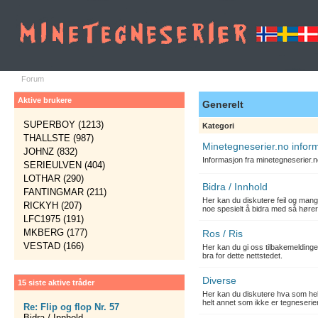
Forum
Aktive brukere
Generelt
SUPERBOY (1213)
Kategori
THALLSTE (987)
Minetegneserier.no infor
JOHNZ (832)
Informasjon fra minetegneserier.
SERIEULVEN (404)
LOTHAR (290)
Bidra / Innhold
FANTINGMAR (211)
Her kan du diskutere feil og mang
RICKYH (207)
noe spesielt å bidra med så hører
LFC1975 (191)
MKBERG (177)
Ros / Ris
VESTAD (166)
Her kan du gi oss tilbakemelding
bra for dette nettstedet.
Diverse
15 siste aktive tråder
Her kan du diskutere hva som hels
helt annet som ikke er tegneserier
Re: Flip og flop Nr. 57
Bidra / Innhold