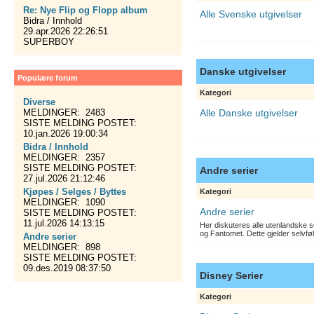
Re: Nye Flip og Flopp album
Alle Svenske utgivelser
Bidra / Innhold
29.apr.2026 22:26:51
SUPERBOY
Danske utgivelser
Populære forum
Kategori
Diverse
MELDINGER: 2483
Alle Danske utgivelser
SISTE MELDING POSTET:
10.jan.2026 19:00:34
Bidra / Innhold
MELDINGER: 2357
SISTE MELDING POSTET:
Andre serier
27.jul.2026 21:12:46
Kjøpes / Selges / Byttes
Kategori
MELDINGER: 1090
Andre serier
SISTE MELDING POSTET:
11.jul.2026 14:13:15
Her diskuteres alle utenlandske s
og Fantomet. Dette gjelder selvfø
Andre serier
MELDINGER: 898
SISTE MELDING POSTET:
09.des.2019 08:37:50
Disney Serier
Kategori