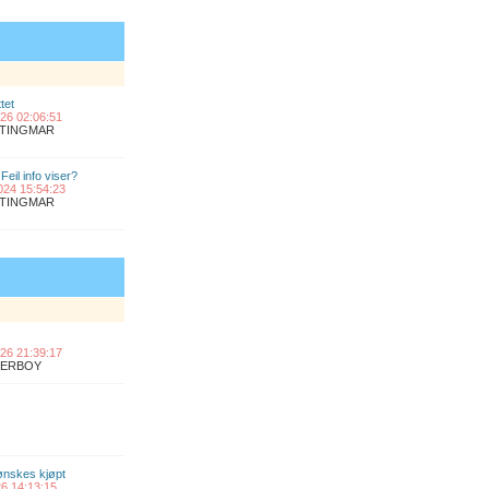
tet
2026 02:06:51
ANTINGMAR
Feil info viser?
2024 15:54:23
ANTINGMAR
2026 21:39:17
UPERBOY
 ønskes kjøpt
026 14:13:15