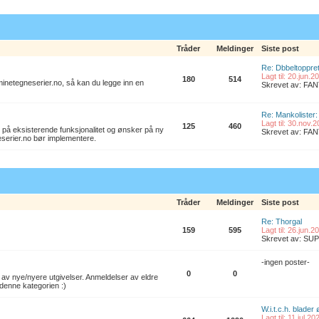
Tråder
Meldinger
Siste post
Re: Dbbeltoppret
Lagt til: 20.jun.
180
514
l minetegneserier.no, så kan du legge inn en
Skrevet av: F
Re: Mankolister: 
Lagt til: 30.nov.
125
460
 på eksisterende funksjonalitet og ønsker på ny
Skrevet av: F
eserier.no bør implementere.
Tråder
Meldinger
Siste post
Re: Thorgal
159
595
Lagt til: 26.jun.
Skrevet av: S
-ingen poster-
0
0
av nye/nyere utgivelser. Anmeldelser av eldre
denne kategorien :)
W.i.t.c.h. blader
Lagt til: 11.jul.2