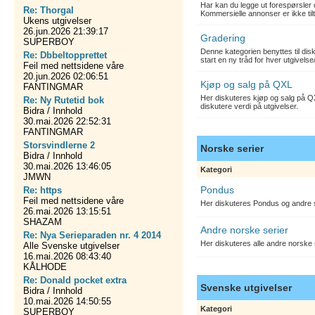
Har kan du legge ut forespørsler 
Re: Thorgal
Kommersielle annonser er ikke tilt
Ukens utgivelser
26.jun.2026 21:39:17
Gradering
SUPERBOY
Denne kategorien benyttes til dis
Re: Dbbeltopprettet
start en ny tråd for hver utgivelse
Feil med nettsidene våre
20.jun.2026 02:06:51
Kjøp og salg på QXL
FANTINGMAR
Her diskuteres kjøp og salg på QX
Re: Ny Rutetid bok
diskutere verdi på utgivelser.
Bidra / Innhold
30.mai.2026 22:52:31
FANTINGMAR
Storsvindlerne 2
Norske serier
Bidra / Innhold
30.mai.2026 13:46:05
Kategori
JMWN
Pondus
Re: https
Feil med nettsidene våre
Her diskuteres Pondus og andre s
26.mai.2026 13:15:51
SHAZAM
Andre norske serier
Re: Nya Serieparaden nr. 4 2014
Her diskuteres alle andre norske
Alle Svenske utgivelser
16.mai.2026 08:43:40
KÅLHODE
Re: Donald pocket extra
Svenske utgivelser
Bidra / Innhold
10.mai.2026 14:50:55
Kategori
SUPERBOY