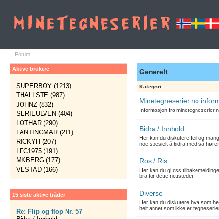
Forum
Aktive brukere
Generelt
SUPERBOY (1213)
Kategori
THALLSTE (987)
Minetegneserier.no infor
JOHNZ (832)
Informasjon fra minetegneserier.
SERIEULVEN (404)
LOTHAR (290)
Bidra / Innhold
FANTINGMAR (211)
Her kan du diskutere feil og mang
RICKYH (207)
noe spesielt å bidra med så hører
LFC1975 (191)
MKBERG (177)
Ros / Ris
VESTAD (166)
Her kan du gi oss tilbakemelding
bra for dette nettstedet.
Diverse
15 siste aktive tråder
Her kan du diskutere hva som hels
helt annet som ikke er tegneserier
Re: Flip og flop Nr. 57
Bidra / Innhold