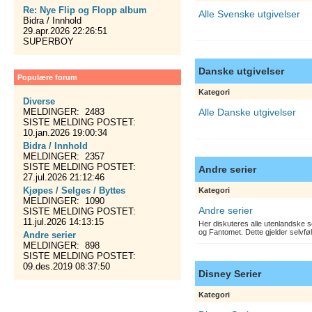
Re: Nye Flip og Flopp album
Alle Svenske utgivelser
Bidra / Innhold
29.apr.2026 22:26:51
SUPERBOY
Danske utgivelser
Populære forum
Kategori
Diverse
MELDINGER: 2483
Alle Danske utgivelser
SISTE MELDING POSTET:
10.jan.2026 19:00:34
Bidra / Innhold
MELDINGER: 2357
SISTE MELDING POSTET:
Andre serier
27.jul.2026 21:12:46
Kjøpes / Selges / Byttes
Kategori
MELDINGER: 1090
Andre serier
SISTE MELDING POSTET:
11.jul.2026 14:13:15
Her diskuteres alle utenlandske s
og Fantomet. Dette gjelder selvfø
Andre serier
MELDINGER: 898
SISTE MELDING POSTET:
09.des.2019 08:37:50
Disney Serier
Kategori