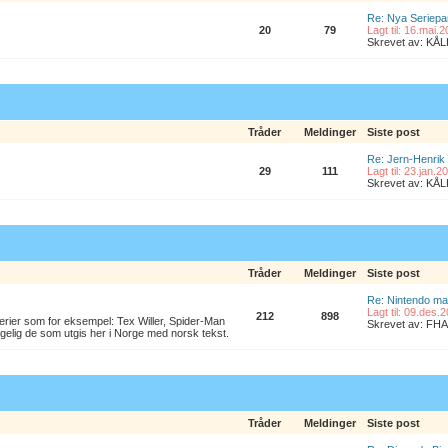
Re: Nya Seriepa
20
79
Lagt til: 16.mai.
Skrevet av: K
Tråder
Meldinger
Siste post
Re: Jern-Henrik
29
111
Lagt til: 23.jan.
Skrevet av: K
Tråder
Meldinger
Siste post
Re: Nintendo ma
Lagt til: 09.des.
212
898
erier som for eksempel: Tex Willer, Spider-Man
Skrevet av: FHA
lgelig de som utgis her i Norge med norsk tekst.
Tråder
Meldinger
Siste post