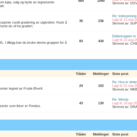
664
1090
om kjøp, salg og bytte av tegneserier.
Skrevet av: D
att.
Re: Indexprising
Lagt til: 12.mai.
35
236
kusjoner rundt gradering av utgivelser. Husk å
Skrevet av: S
/serie du vil ha gradert.
Edderkoppen nr
Lagt til: 22.aug.
83
430
L. I tillegg kan du bruke denne gruppen for å
Skrevet av: CH
Tråder
Meldinger
Siste post
Re: Hva er dette
24
102
Lagt til: 01.mar.
erier tegnet av Frode Øverli.
Skrevet av: M
Re: Wendy
43
130
Lagt til: 18.apr.
 serier som ikker er Pondus.
Skrevet av: D
Tråder
Meldinger
Siste post