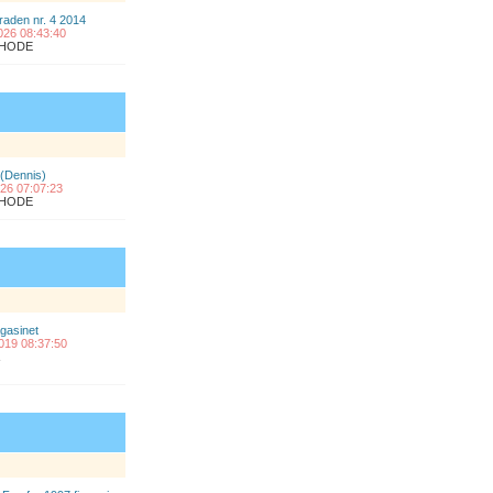
raden nr. 4 2014
2026 08:43:40
ÅLHODE
 (Dennis)
2026 07:07:23
ÅLHODE
gasinet
2019 08:37:50