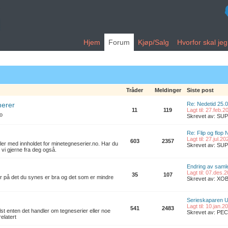
Hjem
Forum
Kjøp/Salg
Hvorfor skal je
Tråder
Meldinger
Siste post
merer
Re: Nedetid 25.
11
119
Lagt til: 27.feb.
no
Skrevet av: S
Re: Flip og flop 
Lagt til: 27.jul.2
603
2357
ler med innholdet for minetegneserier.no. Har du
Skrevet av: S
 vi gjerne fra deg også.
Endring av samle
Lagt til: 07.des.
35
107
er på det du synes er bra og det som er mindre
Skrevet av: XO
Serieskaparen U
Lagt til: 10.jan.
541
2483
t enten det handler om tegneserier eller noe
Skrevet av: PE
elatert