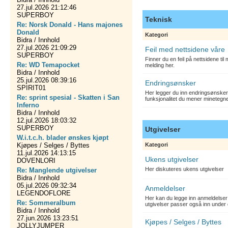
27.jul.2026 21:12:46
SUPERBOY
Teknisk
Re: Norsk Donald - Hans majones
Donald
Kategori
Bidra / Innhold
27.jul.2026 21:09:29
Feil med nettsidene våre
SUPERBOY
Finner du en feil på nettsidene ti
Re: WD Temapocket
melding her.
Bidra / Innhold
25.jul.2026 08:39:16
Endringsønsker
SPIRIT01
Her legger du inn endringsønsker
Re: sprint spesial - Skatten i San
funksjonalitet du mener minetegn
Inferno
Bidra / Innhold
12.jul.2026 18:03:32
SUPERBOY
Utgivelser
W.i.t.c.h. blader ønskes kjøpt
Kjøpes / Selges / Byttes
Kategori
11.jul.2026 14:13:15
Ukens utgivelser
DOVENLORI
Her diskuteres ukens utgivelser
Re: Manglende utgivelser
Bidra / Innhold
05.jul.2026 09:32:34
Anmeldelser
LEGENDOFLORE
Her kan du legge inn anmeldelser 
Re: Sommeralbum
utgivelser passer også inn under 
Bidra / Innhold
27.jun.2026 13:23:51
Kjøpes / Selges / Byttes
JOLLYJUMPER