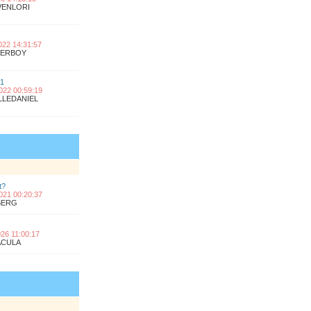
OVENLORI
2022 14:31:57
UPERBOY
 1
2022 00:59:19
ILLEDANIEL
t?
2021 00:20:37
KBERG
2026 11:00:17
RACULA