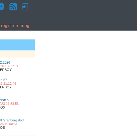
g registrere meg
02.2026
2026 13:55:13
UPERBOY
Nr. 57
026 21:12:46
UPERBOY
listen.
2023 21:53:53
BOX
lf Granberg död
2026 19:00:34
COS