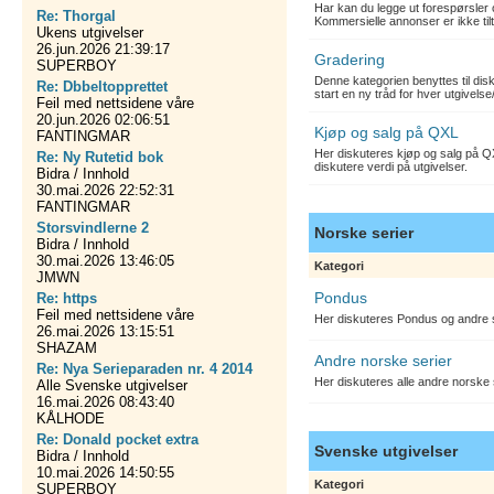
Har kan du legge ut forespørsler 
Re: Thorgal
Kommersielle annonser er ikke tilt
Ukens utgivelser
26.jun.2026 21:39:17
Gradering
SUPERBOY
Denne kategorien benyttes til dis
Re: Dbbeltopprettet
start en ny tråd for hver utgivelse
Feil med nettsidene våre
20.jun.2026 02:06:51
Kjøp og salg på QXL
FANTINGMAR
Her diskuteres kjøp og salg på QX
Re: Ny Rutetid bok
diskutere verdi på utgivelser.
Bidra / Innhold
30.mai.2026 22:52:31
FANTINGMAR
Storsvindlerne 2
Norske serier
Bidra / Innhold
30.mai.2026 13:46:05
Kategori
JMWN
Pondus
Re: https
Feil med nettsidene våre
Her diskuteres Pondus og andre s
26.mai.2026 13:15:51
SHAZAM
Andre norske serier
Re: Nya Serieparaden nr. 4 2014
Her diskuteres alle andre norske
Alle Svenske utgivelser
16.mai.2026 08:43:40
KÅLHODE
Re: Donald pocket extra
Svenske utgivelser
Bidra / Innhold
10.mai.2026 14:50:55
Kategori
SUPERBOY