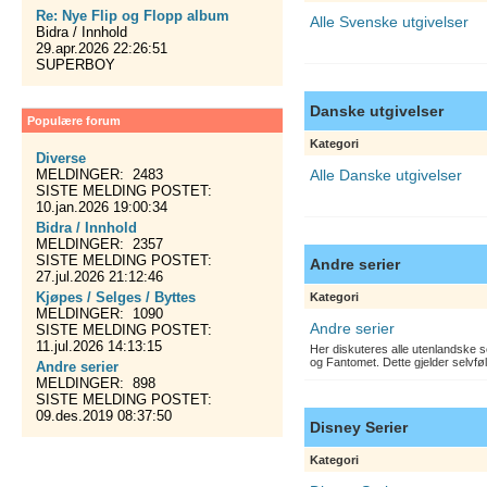
Re: Nye Flip og Flopp album
Alle Svenske utgivelser
Bidra / Innhold
29.apr.2026 22:26:51
SUPERBOY
Danske utgivelser
Populære forum
Kategori
Diverse
MELDINGER: 2483
Alle Danske utgivelser
SISTE MELDING POSTET:
10.jan.2026 19:00:34
Bidra / Innhold
MELDINGER: 2357
SISTE MELDING POSTET:
Andre serier
27.jul.2026 21:12:46
Kjøpes / Selges / Byttes
Kategori
MELDINGER: 1090
Andre serier
SISTE MELDING POSTET:
11.jul.2026 14:13:15
Her diskuteres alle utenlandske s
og Fantomet. Dette gjelder selvfø
Andre serier
MELDINGER: 898
SISTE MELDING POSTET:
09.des.2019 08:37:50
Disney Serier
Kategori