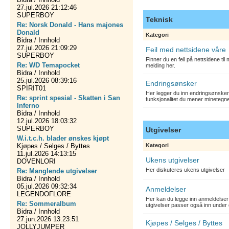
27.jul.2026 21:12:46
SUPERBOY
Teknisk
Re: Norsk Donald - Hans majones
Donald
Kategori
Bidra / Innhold
27.jul.2026 21:09:29
Feil med nettsidene våre
SUPERBOY
Finner du en feil på nettsidene ti
Re: WD Temapocket
melding her.
Bidra / Innhold
25.jul.2026 08:39:16
Endringsønsker
SPIRIT01
Her legger du inn endringsønsker
Re: sprint spesial - Skatten i San
funksjonalitet du mener minetegn
Inferno
Bidra / Innhold
12.jul.2026 18:03:32
SUPERBOY
Utgivelser
W.i.t.c.h. blader ønskes kjøpt
Kjøpes / Selges / Byttes
Kategori
11.jul.2026 14:13:15
Ukens utgivelser
DOVENLORI
Her diskuteres ukens utgivelser
Re: Manglende utgivelser
Bidra / Innhold
05.jul.2026 09:32:34
Anmeldelser
LEGENDOFLORE
Her kan du legge inn anmeldelser 
Re: Sommeralbum
utgivelser passer også inn under 
Bidra / Innhold
27.jun.2026 13:23:51
Kjøpes / Selges / Byttes
JOLLYJUMPER