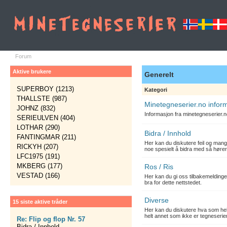
Forum
Aktive brukere
Generelt
SUPERBOY (1213)
Kategori
THALLSTE (987)
Minetegneserier.no infor
JOHNZ (832)
Informasjon fra minetegneserier.
SERIEULVEN (404)
LOTHAR (290)
Bidra / Innhold
FANTINGMAR (211)
Her kan du diskutere feil og mang
RICKYH (207)
noe spesielt å bidra med så hører
LFC1975 (191)
MKBERG (177)
Ros / Ris
VESTAD (166)
Her kan du gi oss tilbakemelding
bra for dette nettstedet.
Diverse
15 siste aktive tråder
Her kan du diskutere hva som hels
helt annet som ikke er tegneserier
Re: Flip og flop Nr. 57
Bidra / Innhold